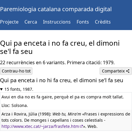
Paremiologia catalana comparada digital
Projecte
Cerca
Instruccions
Fonts
Crèdits
Qui pa enceta i no fa creu, el dimoni
se'l fa seu
22 recurrències en 6 variants. Primera citació: 1979.
Contrau-ho tot
Comparteix
Qui pa enceta i no hi fa creu, el dimoni se'l fa seu
15 fonts, 1987.
Avui en dia no es fa gaire, perquè el pa es compra molt tallat.
Lloc: Solsona.
Arza i Rovira, Júlia (1998):
Web tu, Mira'm
«Frases i expressions de
tots colors. De monges i capellans i coses celestials -
http://www.xtec.cat/~jarza/frasfete.htm
». Web.