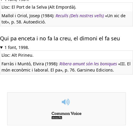
Lloc: El Port de la Selva (Alt Empordà).
Mallol i Oriol, Josep (1984):
Reculls (Dels nostres vells)
«Un xic de
tot», p. 58. Autoedició.
Qui pa enceta i no fa la creu, el dimoni el fa seu
1 font, 1998.
Lloc: Alt Pirineu.
Farràs i Muntó, Elvira (1998):
Ribera amunt són les boniques
«III. El
món econòmic i laboral. El pa», p. 76. Garsineu Edicions.