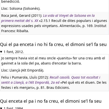
benedicció.
Lloc: Solsona (Solsonès).
Roca Jané, Gerard (2011):
La vida al Vinyet de Solsona en la
primera meitat del s. XX
«2.15.1 Recull de dites populars i algunes
expressions usades pels vinyetans. Alimentació», p. 169. Institut
Francesc Ribalta.
Qui el pa enceta i no hi fa creu, el dimoni se'l fa seu
1 font, 2012.
Jo sempre havia vist al meu oncle «Juanitu» fer una creu amb el
gavinet a la sola del pa, abans d'encetar la barra.
Lloc: Llançà (Alt Empordà).
Feliu i Pumarola, Lluís (2012):
Recull casolà. Quasi tot escoltat i
sentit a Llançà, a l'Alt Empordà, 2a ed
«Pel què ets et diuen. De les
festes i els menjars», p. 81. Brau Edicions.
Qui enceta el pa i no fa creu, el dimoni se'l fa seu
1 font, 1984.