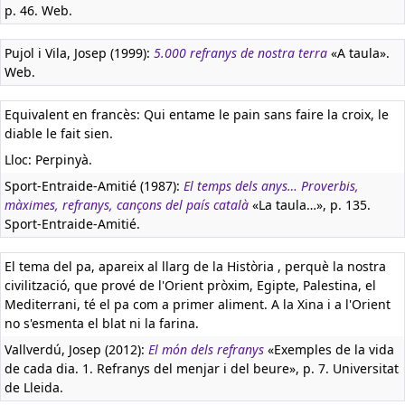
p. 46. Web.
Pujol i Vila, Josep (1999):
5.000 refranys de nostra terra
«A taula».
Web.
Equivalent en francès:
Qui entame le pain sans faire la croix, le
diable le fait sien.
Lloc: Perpinyà.
Sport-Entraide-Amitié (1987):
El temps dels anys… Proverbis,
màximes, refranys, cançons del país català
«La taula…», p. 135.
Sport-Entraide-Amitié.
El tema del pa, apareix al llarg de la Història , perquè la nostra
civilització, que prové de l'Orient pròxim, Egipte, Palestina, el
Mediterrani, té el pa com a primer aliment. A la Xina i a l'Orient
no s'esmenta el blat ni la farina.
Vallverdú, Josep (2012):
El món dels refranys
«Exemples de la vida
de cada dia. 1. Refranys del menjar i del beure», p. 7. Universitat
de Lleida.