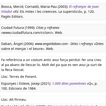
Biosca, Mercè; Cornadó, Maria-Pau (2003):
El refranyer de Joan
Viladot
«XV. Els mites i les creences. La superstició», p. 120.
Pagès Editors.
Ciudad Futura (1999):
Citas y refranes
«www.ciudadfutura.com/ciclon/». Web.
Daban, Àngel (2006):
www.angeldaban.com - Dites i refranys
«Dites
sobre el menjar i el beure». Web.
Fa referència a un costum antic avui força perdut: fer una creu
al pa abans de llescar-lo. Molt del pa que es ven avui ja surt de
la fleca llescat.
Lloc: Terres de Ponent.
Espunyes i Esteve, Josep (2021):
1.000 dites ponentines
«Q», p.
100. Edicions de 1984.
Lloc: Alt Pirineu.