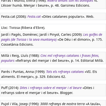
Farràs i Muntó, Elvira (1998):
Ribera amunt són les boniques
«I.
L'ésser humà. Menjar i beure», p. 48. Garsineu Edicions.
Festa.cat (2006):
Festa.cat
«Dites catalanes populars». Web.
Lloc: Tivissa (Ribera d'Ebre).
Jardí i Pagés, Domènec; Jardí i Pinyol, Carles (2009):
Les golfes de
pagès (de Tivissa i la seva muntanya)
«De Déu i el dimoni», p. 175.
Cossetània Edicions.
Millà i Reig, Lluís (1988):
Cinc mil refranys catalans i frases fetes,
populars
«Refranys del menjar i del beure», p. 14. Editorial Millà.
Parés i Puntas, Anna (1999):
Tots els refranys catalans
«VII. Els
aliments. El menjar», p. 329. Edicions 62.
Puff (2014):
Dites i refranys sobre el menjar i el beure
«Dites i
refranys sobre el menjar i el beure». Blogger.
Pujol i Vila, Josep (1996):
3000 refranys de nostra terra
«A taula»,