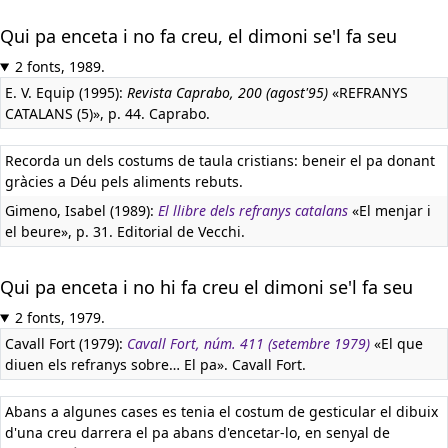
Qui pa enceta i no fa creu, el dimoni se'l fa seu
2 fonts, 1989.
E. V. Equip (1995):
Revista Caprabo, 200 (agost'95)
«REFRANYS
CATALANS (5)», p. 44. Caprabo.
Recorda un dels costums de taula cristians: beneir el pa donant
gràcies a Déu pels aliments rebuts.
Gimeno, Isabel (1989):
El llibre dels refranys catalans
«El menjar i
el beure», p. 31. Editorial de Vecchi.
Qui pa enceta i no hi fa creu el dimoni se'l fa seu
2 fonts, 1979.
Cavall Fort (1979):
Cavall Fort, núm. 411 (setembre 1979)
«El que
diuen els refranys sobre… El pa». Cavall Fort.
Abans a algunes cases es tenia el costum de gesticular el dibuix
d'una creu darrera el pa abans d'encetar-lo, en senyal de