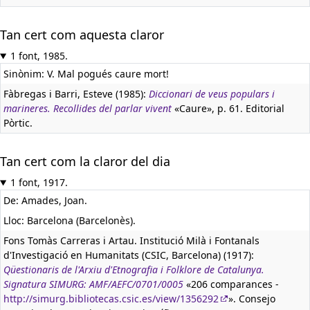
Tan cert com aquesta claror
1 font, 1985.
Sinònim: V. Mal pogués caure mort!
Fàbregas i Barri, Esteve (1985):
Diccionari de veus populars i
marineres. Recollides del parlar vivent
«Caure», p. 61. Editorial
Pòrtic.
Tan cert com la claror del dia
1 font, 1917.
De: Amades, Joan.
Lloc: Barcelona (Barcelonès).
Fons Tomàs Carreras i Artau. Institució Milà i Fontanals
d'Investigació en Humanitats (CSIC, Barcelona) (1917):
Qüestionaris de l'Arxiu d'Etnografia i Folklore de Catalunya.
Signatura SIMURG: AMF/AEFC/0701/0005
«206 comparances -
http://simurg.bibliotecas.csic.es/view/1356292
». Consejo