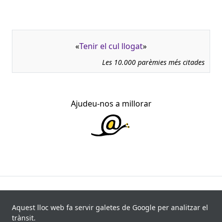
«
Tenir el cul llogat
»
Les 10.000 parèmies més citades
Ajudeu-nos a millorar
945.966 fitxes, corresponents a 108.347 paremiotipus,
recollides de 840 fonts i 8.113 informants. Última
Aquest lloc web fa servir galetes de Google per analitzar el
actualització: 11 de juliol de 2026
trànsit.