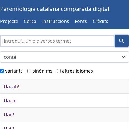
Paremiologia catalana comparada digital
Projecte
Cerca
Instruccions
Fonts
Crèdits
variants
sinònims
altres idiomes
Uaaah!
Uaah!
Uag!
Uah!