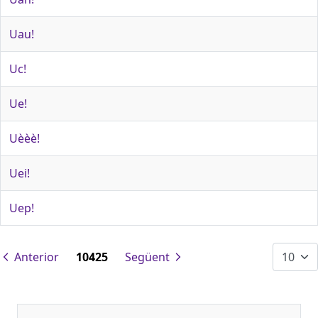
Uau!
Uc!
Ue!
Uèèè!
Uei!
Uep!
Anterior
10425
Següent