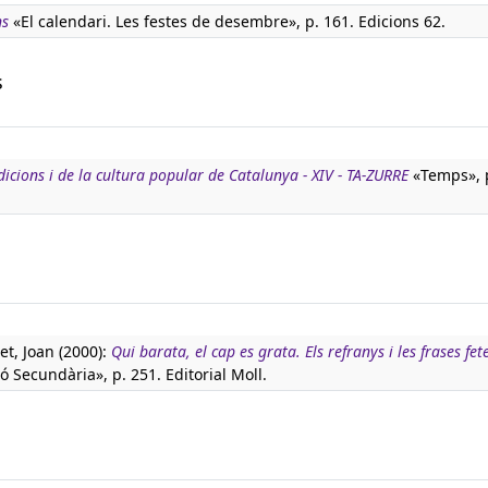
ns
«El calendari. Les festes de desembre», p. 161. Edicions 62.
s
adicions i de la cultura popular de Catalunya - XIV - TA-ZURRE
«Temps», p
t, Joan (2000):
Qui barata, el cap es grata. Els refranys i les frases fet
ó Secundària», p. 251. Editorial Moll.