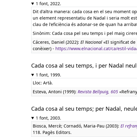
1 font, 2022.
Dit d'altra manera: cada cosa en el seu moment opo
un element representatiu de Nadal i seria molt est
clau de l'eficiència és adonar-se de quan ha arriba
Sinònim: Cada cosa pel seu temps i pel maig cirer
Cáceres, Daniel (2022):
El Nacional
«El significat de
conèixer) -
https://www.elnacional.cat/ca/estil-vid
Cada cosa al seu temps, i per Nadal neu
1 font, 1999.
Lloc: Artà.
Esteva, Antoni (1999):
Revista Bellpuig, 605
«Refranye
Cada cosa al seu temps; per Nadal, neul
1 font, 2003.
Biosca, Mercè; Cornadó, Maria-Pau (2003):
El refra
118. Pagès Editors.