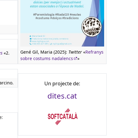
n
Gené Gil, Maria (2025):
Twitter
«
Refranys
es
«2.
sobre costums nadalencs
»
arcino.
Un projecte de:
dites.cat
e: