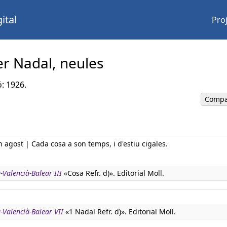
ital
Pro
er Nadal, neules
ó: 1926.
Compa
 agost | Cada cosa a son temps, i d'estiu cigales.
-Valencià-Balear III
«Cosa Refr. d)». Editorial Moll.
-Valencià-Balear VII
«1 Nadal Refr. d)». Editorial Moll.