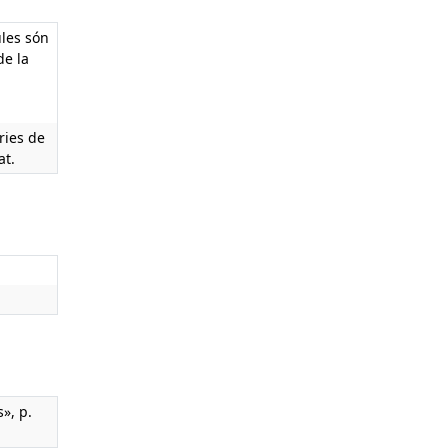
ules són
de la
ries de
at.
s», p.