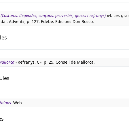
(Costums, llegendes, cançons, proverbis, gloses i refranys)
«4. Les gra
adal. Advent», p. 127. Edebe. Edicions Don Bosco.
les
Mallorca
«Refranys. C», p. 25. Consell de Mallorca.
ules
talans
. Web.
es