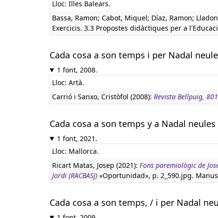
Lloc: Illes Balears.
Bassa, Ramon; Cabot, Miquel; Díaz, Ramon; Lladone
Exercicis. 3.3 Propostes didàctiques per a l'Educaci
Cada cosa a son temps i per Nadal neul
1 font, 2008.
Lloc: Artà.
Carrió i Sanxo, Cristòfol (2008):
Revista Bellpuig, 801
Cada cosa a son temps y a Nadal neules
1 font, 2021.
Lloc: Mallorca.
Ricart Matas, Josep (2021):
Fons paremiològic de Jose
Jordi (RACBASJ)
«Oportunidad», p. 2_590.jpg. Manusc
Cada cosa a son temps, / i per Nadal ne
1 font, 2009.