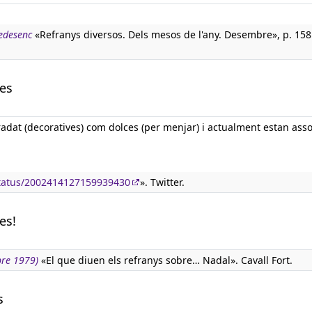
nedesenc
«Refranys diversos. Dels mesos de l'any. Desembre», p. 15
les
radat (decoratives) com dolces (per menjar) i actualment estan ass
status/2002414127159939430
». Twitter.
es!
bre 1979)
«El que diuen els refranys sobre… Nadal». Cavall Fort.
s