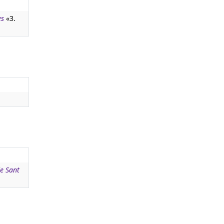
es
«3.
de Sant