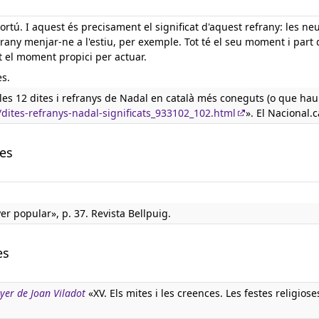
rtú. I aquest és precisament el significat d'aquest refrany: les ne
rany menjar-ne a l'estiu, per exemple. Tot té el seu moment i part 
t el moment propici per actuar.
es.
 les 12 dites i refranys de Nadal en català més coneguts (o que hau
a/dites-refranys-nadal-significats_933102_102.html
». El Nacional.c
les
r popular», p. 37. Revista Bellpuig.
es
nyer de Joan Viladot
«XV. Els mites i les creences. Les festes religiose