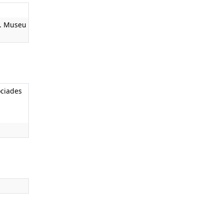
8. Museu
ociades