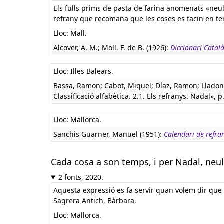
Els fulls prims de pasta de farina anomenats «neul
refrany que recomana que les coses es facin en t
Lloc: Mall.
Alcover, A. M.; Moll, F. de B. (1926):
Diccionari Català
Lloc: Illes Balears.
Bassa, Ramon; Cabot, Miquel; Díaz, Ramon; Lladone
Classificació alfabètica. 2.1. Els refranys. Nadal», p.
Lloc: Mallorca.
Sanchis Guarner, Manuel (1951):
Calendari de refra
Cada cosa a son temps, i per Nadal, neu
2 fonts, 2020.
Aquesta expressió es fa servir quan volem dir que l
Sagrera Antich, Bàrbara.
Lloc: Mallorca.