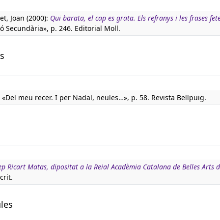
t, Joan (2000):
Qui barata, el cap es grata. Els refranys i les frases fet
ó Secundària», p. 246. Editorial Moll.
es
«Del meu recer. I per Nadal, neules…», p. 58. Revista Bellpuig.
p Ricart Matas, dipositat a la Reial Acadèmia Catalana de Belles Arts 
rit.
ules