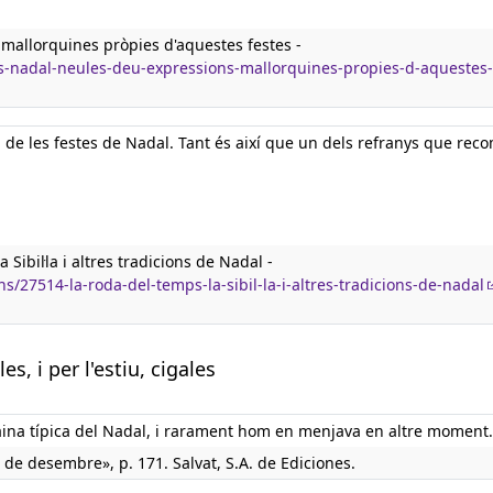
mallorquines pròpies d'aquestes festes -
ps-nadal-neules-deu-expressions-mallorquines-propies-d-aquestes-
 de les festes de Nadal. Tant és així que un dels refranys que re
 Sibil·la i altres tradicions de Nadal -
/27514-la-roda-del-temps-la-sibil-la-i-altres-tradicions-de-nadal
, i per l'estiu, cigales
çaina típica del Nadal, i rarament hom en menjava en altre moment.
de desembre», p. 171. Salvat, S.A. de Ediciones.