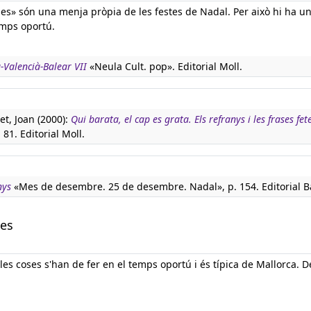
es» són una menja pròpia de les festes de Nadal. Per això hi ha u
emps oportú.
-Valencià-Balear VII
«Neula Cult. pop». Editorial Moll.
t, Joan (2000):
Qui barata, el cap es grata. Els refranys i les frases fet
 81. Editorial Moll.
nys
«Mes de desembre. 25 de desembre. Nadal», p. 154. Editorial B
les
es coses s'han de fer en el temps oportú i és típica de Mallorca. D