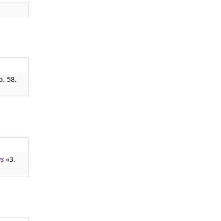
. 58.
es
«3.