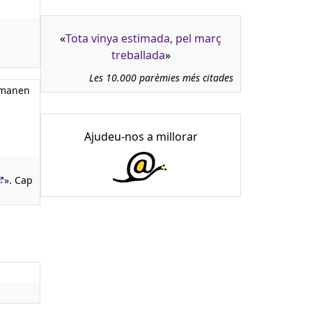
«
Tota vinya estimada, pel març
treballada
»
Les 10.000 parèmies més citades
comanen
Ajudeu-nos a millorar
». Cap