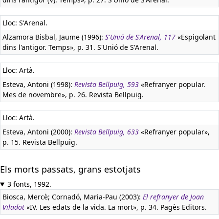
Lloc: S'Arenal.
Alzamora Bisbal, Jaume (1996):
S'Unió de S'Arenal, 117
«Espigolant
dins l'antigor. Temps», p. 31. S'Unió de S'Arenal.
Lloc: Artà.
Esteva, Antoni (1998):
Revista Bellpuig, 593
«Refranyer popular.
Mes de novembre», p. 26. Revista Bellpuig.
Lloc: Artà.
Esteva, Antoni (2000):
Revista Bellpuig, 633
«Refranyer popular»,
p. 15. Revista Bellpuig.
Els morts passats, grans estotjats
3 fonts, 1992.
Biosca, Mercè; Cornadó, Maria-Pau (2003):
El refranyer de Joan
Viladot
«IV. Les edats de la vida. La mort», p. 34. Pagès Editors.