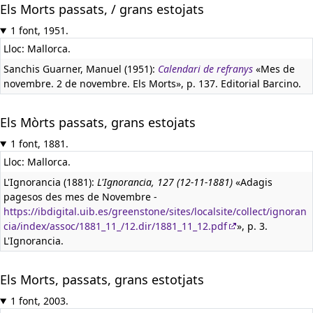
Els Morts passats, / grans estojats
1 font, 1951.
Lloc: Mallorca.
Sanchis Guarner, Manuel (1951):
Calendari de refranys
«Mes de
novembre. 2 de novembre. Els Morts», p. 137. Editorial Barcino.
Els Mòrts passats, grans estojats
1 font, 1881.
Lloc: Mallorca.
L'Ignorancia (1881):
L'Ignorancia, 127 (12-11-1881)
«Adagis
pagesos des mes de Novembre -
https://ibdigital.uib.es/greenstone/sites/localsite/collect/ignoran
cia/index/assoc/1881_11_/12.dir/1881_11_12.pdf
», p. 3.
L'Ignorancia.
Els Morts, passats, grans estotjats
1 font, 2003.