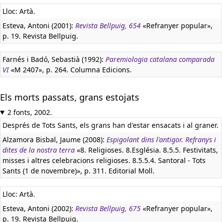
Lloc: Artà.
Esteva, Antoni (2001):
Revista Bellpuig, 654
«Refranyer popular»,
p. 19. Revista Bellpuig.
Farnés i Badó, Sebastià (1992):
Paremiologia catalana comparada
VI
«M 2407», p. 264. Columna Edicions.
Els morts passats, grans estojats
2 fonts, 2002.
Després de Tots Sants, els grans han d'estar ensacats i al graner.
Alzamora Bisbal, Jaume (2008):
Espigolant dins l'antigor. Refranys i
dites de la nostra terra
«8. Religioses. 8.Església. 8.5.5. Festivitats,
misses i altres celebracions religioses. 8.5.5.4. Santoral - Tots
Sants (1 de novembre)», p. 311. Editorial Moll.
Lloc: Artà.
Esteva, Antoni (2002):
Revista Bellpuig, 675
«Refranyer popular»,
p. 19. Revista Bellpuig.