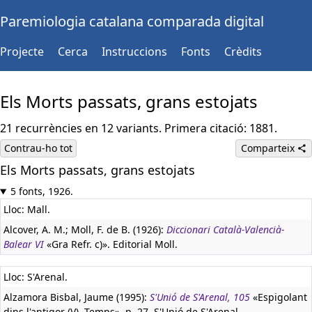
Paremiologia catalana comparada digital
Projecte
Cerca
Instruccions
Fonts
Crèdits
Els Morts passats, grans estojats
21 recurrències en 12 variants. Primera citació: 1881.
Contrau-ho tot
Comparteix
Els Morts passats, grans estojats
5 fonts, 1926.
Lloc: Mall.
Alcover, A. M.; Moll, F. de B. (1926):
Diccionari Català-Valencià-
Balear VI
«Gra Refr. c)». Editorial Moll.
Lloc: S'Arenal.
Alzamora Bisbal, Jaume (1995):
S'Unió de S'Arenal, 105
«Espigolant
dins l'antigor (V). Temps», p. 27. S'Unió de S'Arenal.