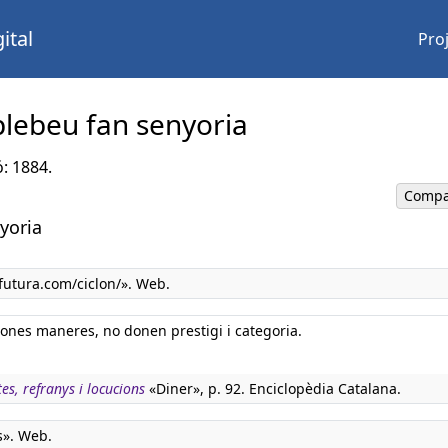
ital
Pro
e plebeu fan senyoria
ó: 1884.
Compa
nyoria
utura.com/ciclon/». Web.
 bones maneres, no donen prestigi i categoria.
tes, refranys i locucions
«Diner», p. 92. Enciclopèdia Catalana.
s». Web.