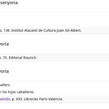
 senyoria
p. 136. Institut Alacantí de Cultura Juan Gil-Albert.
yoria
p. 75. Editorial Rourich.
yoria
allers.
los hijos caballeros.
catalán
, p. 633. Librerías París-Valencia.