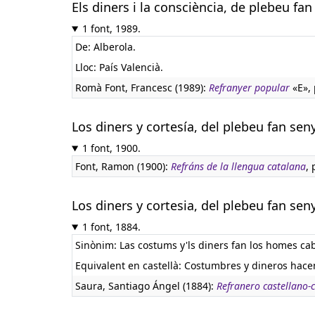
Els diners i la consciència, de plebeu fan
1 font, 1989.
De: Alberola.
Lloc: País Valencià.
Romà Font, Francesc (1989):
Refranyer popular
«E», 
Los diners y cortesía, del plebeu fan sen
1 font, 1900.
Font, Ramon (1900):
Refráns de la llengua catalana
, 
Los diners y cortesia, del plebeu fan sen
1 font, 1884.
Sinònim: Las costums y'ls diners fan los homes cab
Equivalent en castellà:
Costumbres y dineros hacen 
Saura, Santiago Ángel (1884):
Refranero castellano-