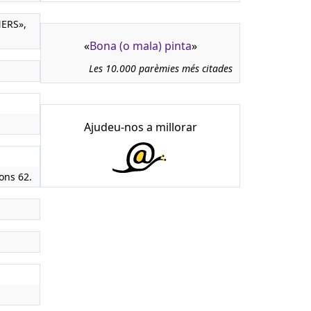
NERS»,
«
Bona (o mala) pinta
»
Les 10.000 parèmies més citades
Ajudeu-nos a millorar
ions 62.