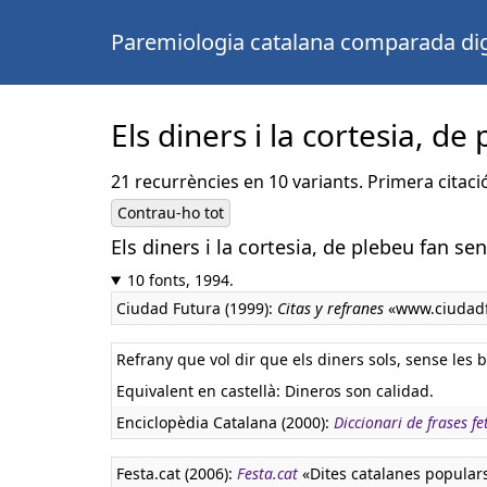
Paremiologia catalana comparada dig
Els diners i la cortesia, d
21 recurrències en 10 variants. Primera citaci
Contrau-ho tot
Els diners i la cortesia, de plebeu fan se
10 fonts, 1994.
Ciudad Futura (1999):
Citas y refranes
«www.ciudadf
Refrany que vol dir que els diners sols, sense les
Equivalent en castellà:
Dineros son calidad.
Enciclopèdia Catalana (2000):
Diccionari de frases fe
Festa.cat (2006):
Festa.cat
«Dites catalanes popular