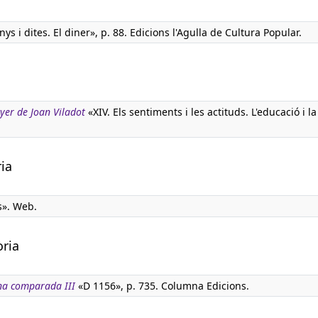
ys i dites. El diner», p. 88. Edicions l'Agulla de Cultura Popular.
nyer de Joan Viladot
«XIV. Els sentiments i les actituds. L'educació i la
ria
s». Web.
oria
na comparada III
«D 1156», p. 735. Columna Edicions.