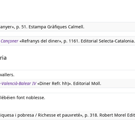
ranyer», p. 51. Estampa Gràfiques Calmell.
. Cançoner
«Refranys del diner», p. 1161. Editorial Selecta-Catalonia.
ria
vallers.
à-Valencià-Balear IV
«Diner Refr. hh)». Editorial Moll.
 plébéien font noblesse.
iquesa i pobresa / Richesse et pauvreté», p. 318. Robert Morel Edit