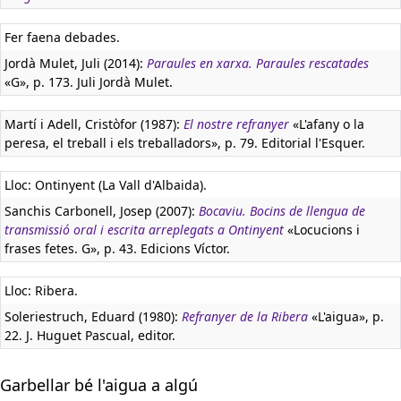
Fer faena debades.
Jordà Mulet, Juli (2014):
Paraules en xarxa. Paraules rescatades
«G», p. 173. Juli Jordà Mulet.
Martí i Adell, Cristòfor (1987):
El nostre refranyer
«L'afany o la
peresa, el treball i els treballadors», p. 79. Editorial l'Esquer.
Lloc: Ontinyent (La Vall d'Albaida).
Sanchis Carbonell, Josep (2007):
Bocaviu. Bocins de llengua de
transmissió oral i escrita arreplegats a Ontinyent
«Locucions i
frases fetes. G», p. 43. Edicions Víctor.
Lloc: Ribera.
Soleriestruch, Eduard (1980):
Refranyer de la Ribera
«L'aigua», p.
22. J. Huguet Pascual, editor.
Garbellar bé l'aigua a algú