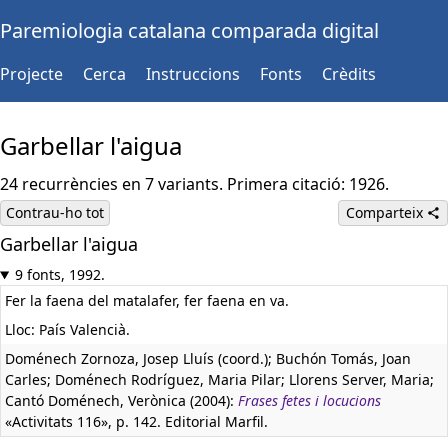
Paremiologia catalana comparada digital
Projecte
Cerca
Instruccions
Fonts
Crèdits
Garbellar l'aigua
24 recurrències en 7 variants. Primera citació: 1926.
Contrau-ho tot
Comparteix
Garbellar l'aigua
9 fonts, 1992.
Fer la faena del matalafer, fer faena en va.
Lloc: País Valencià.
Doménech Zornoza, Josep Lluís (coord.); Buchón Tomás, Joan
Carles; Doménech Rodríguez, Maria Pilar; Llorens Server, Maria;
Cantó Doménech, Verònica (2004):
Frases fetes i locucions
«Activitats 116», p. 142. Editorial Marfil.