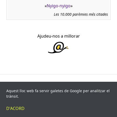
«
Nyigo-nyigo
»
Les 10.000 parèmies més citades
Ajudeu-nos a millorar
945.966 fitxes, corresponents a 108.347 paremiotipus,
recollides de 840 fonts i 8.113 informants. Última
Aquest lloc web fa servir galetes de Google per analitzar el
actualització: 11 de juliol de 2026
trànsit.
© Víctor Pàmies i Riudor, 2020-2026.
D'ACORD