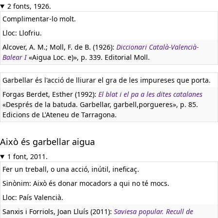
2 fonts, 1926.
Complimentar-lo molt.
Lloc: Llofriu.
Alcover, A. M.; Moll, F. de B. (1926):
Diccionari Català-Valencià-
Balear I
«Aigua Loc. e)», p. 339. Editorial Moll.
Garbellar és l'acció de lliurar el gra de les impureses que porta.
Forgas Berdet, Esther (1992):
El blat i el pa a les dites catalanes
«Després de la batuda. Garbellar, garbell,porgueres», p. 85.
Edicions de L'Ateneu de Tarragona.
Això és garbellar aigua
1 font, 2011.
Fer un treball, o una acció, inútil, ineficaç.
Sinònim: Això és donar mocadors a qui no té mocs.
Lloc: País Valencià.
Sanxis i Forriols, Joan Lluís (2011):
Saviesa popular. Recull de