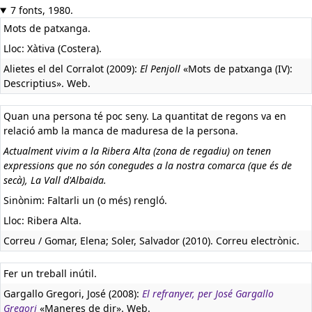
7 fonts, 1980.
Mots de patxanga.
Lloc: Xàtiva (Costera).
Alietes el del Corralot (2009):
El Penjoll
«Mots de patxanga (IV):
Descriptius». Web.
Quan una persona té poc seny. La quantitat de regons va en
relació amb la manca de maduresa de la persona.
Actualment vivim a la Ribera Alta (zona de regadiu) on tenen
expressions que no són conegudes a la nostra comarca (que és de
secà), La Vall d'Albaida.
Sinònim: Faltarli un (o més) rengló.
Lloc: Ribera Alta.
Correu / Gomar, Elena; Soler, Salvador (2010). Correu electrònic.
Fer un treball inútil.
Gargallo Gregori, José (2008):
El refranyer, per José Gargallo
Gregori
«Maneres de dir». Web.