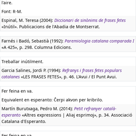
l'aire.
Font: R-M.
Espinal, M. Teresa (2004):
Diccionari de sinònims de frases fetes
«Inútil». Publicacions de l'Abadia de Montserrat.
Farnés i Badó, Sebastià (1992):
Paremiologia catalana comparada I
«A 425», p. 298. Columna Edicions.
Treballar inútilment.
Garcia Salines, Jordi P. (1994):
Refranys i frases fetes populars
catalanes
«LES FRASES FETES», p. 46. L'Avui / El Punt Avui.
Fer feina en va.
Equivalent en esperanto:
Ĉerpi akvon per kribrilo.
Martín Burutxaga, Pedro M. (2014):
Petit refranyer català-
esperanto
«Altres expressions | Aliaj esprimoj», p. 34. Associació
Catalana d'Esperanto.
Fer feina en va.