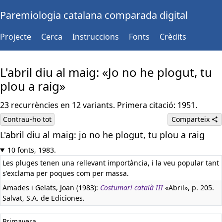
Paremiologia catalana comparada digital
Projecte
Cerca
Instruccions
Fonts
Crèdits
L'abril diu al maig: «Jo no he plogut, tu
plou a raig»
23 recurrències en 12 variants. Primera citació: 1951.
Contrau-ho tot
Comparteix
L'abril diu al maig: jo no he plogut, tu plou a raig
10 fonts, 1983.
Les pluges tenen una rellevant importància, i la veu popular tant
s'exclama per poques com per massa.
Amades i Gelats, Joan (1983):
Costumari català III
«Abril», p. 205.
Salvat, S.A. de Ediciones.
Primavera.