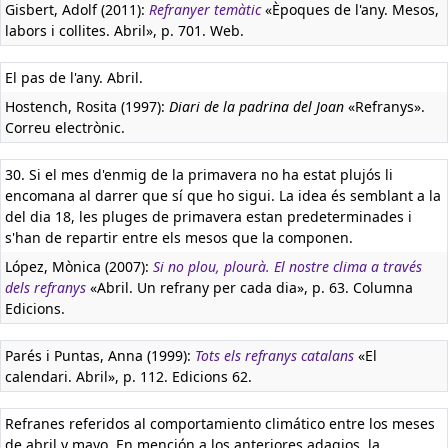
Gisbert, Adolf (2011):
Refranyer temàtic
«Èpoques de l'any. Mesos,
labors i collites. Abril», p. 701. Web.
El pas de l'any. Abril.
Hostench, Rosita (1997):
Diari de la padrina del Joan
«Refranys».
Correu electrònic.
30. Si el mes d'enmig de la primavera no ha estat plujós li
encomana al darrer que sí que ho sigui. La idea és semblant a la
del dia 18, les pluges de primavera estan predeterminades i
s'han de repartir entre els mesos que la componen.
López, Mònica (2007):
Si no plou, plourà. El nostre clima a través
dels refranys
«Abril. Un refrany per cada dia», p. 63. Columna
Edicions.
Parés i Puntas, Anna (1999):
Tots els refranys catalans
«El
calendari. Abril», p. 112. Edicions 62.
Refranes referidos al comportamiento climático entre los meses
de abril y mayo. En mención a los anteriores adagios, la