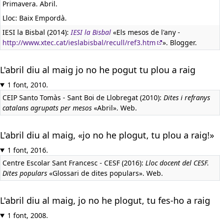
Primavera. Abril.
Lloc: Baix Empordà.
IESI la Bisbal (2014):
IESI la Bisbal
«Els mesos de l'any -
http://www.xtec.cat/ieslabisbal/recull/ref3.htm
». Blogger.
L'abril diu al maig jo no he pogut tu plou a raig
1 font, 2010.
CEIP Santo Tomàs - Sant Boi de Llobregat (2010):
Dites i refranys
catalans agrupats per mesos
«Abril». Web.
L'abril diu al maig, «jo no he plogut, tu plou a raig!»
1 font, 2016.
Centre Escolar Sant Francesc - CESF (2016):
Lloc docent del CESF.
Dites populars
«Glossari de dites populars». Web.
L'abril diu al maig, jo no he plogut, tu fes-ho a raig
1 font, 2008.