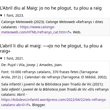
L'Abril diu al Maig: jo no he plogut, tu plou a raig
1 font, 2023.
Calonge Meteoweb (2023):
Calonge Meteoweb
«Refranys i dites
catalanes -
https://www.calonge-
meteoweb.com/HTML/refranys_cat.htm
». Web.
L'abril li diu al maig: —«Jo no he plogut, tu plou a
raig»
1 font, 2021.
De: Pujol i Vila, Josep | Amades, Joan.
Font: 10.000 refranys catalans, 370 frases fetes (Tarragona:
Arola, 2012) | Calendari de refranys (Tarragona: El Mèdol, 2002).
Sala infantil i juvenil de la Biblioteca Joan Triadú de Vic (2021):
Sala infantil i juvenil de la Biblioteca Joan Triadú de Vic
«Els refranys
catalans: Abril -
https://bibdevicinfantil.wordpress.com/2022/04/22/els-refranys-
catalans-abril/
». Blogger.