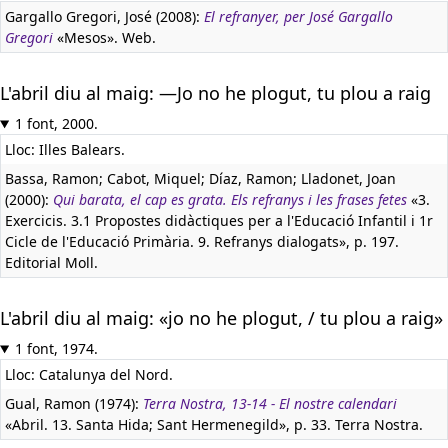
Gargallo Gregori, José (2008):
El refranyer, per José Gargallo
Gregori
«Mesos». Web.
L'abril diu al maig: —Jo no he plogut, tu plou a raig
1 font, 2000.
Lloc: Illes Balears.
Bassa, Ramon; Cabot, Miquel; Díaz, Ramon; Lladonet, Joan
(2000):
Qui barata, el cap es grata. Els refranys i les frases fetes
«3.
Exercicis. 3.1 Propostes didàctiques per a l'Educació Infantil i 1r
Cicle de l'Educació Primària. 9. Refranys dialogats», p. 197.
Editorial Moll.
L'abril diu al maig: «jo no he plogut, / tu plou a raig»
1 font, 1974.
Lloc: Catalunya del Nord.
Gual, Ramon (1974):
Terra Nostra, 13-14 - El nostre calendari
«Abril. 13. Santa Hida; Sant Hermenegild», p. 33. Terra Nostra.