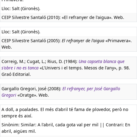
Lloc: Salt (Gironès).
CEIP Silvestre Santaló (2010): «El refranyer de l'aigua». Web.
Lloc: Salt (Gironès).
CEIP Silvestre Santaló (2005):
El refranyer de l'aigua
«Primavera».
Web.
Correig, M.; Cugat, L.; Rius, D. (1984):
Una capseta blanca que
s'obre i no es tanca
«L'Univers i el temps. Mesos de l'any», p. 98.
Graó Editorial.
Gargallo Gregori, José (2008):
El refranyer, per José Gargallo
Gregori
«Oratge». Web.
A doll, a poalades. El més d'abril té fama de plovedor, però no
sempre és així.
Sinònim: Similar: A l'abril, cada gota val per mil || Contrari: En
abril, aigües mil.