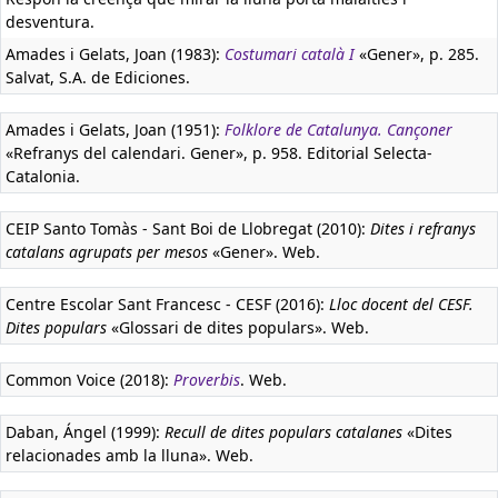
desventura.
Amades i Gelats, Joan (1983):
Costumari català I
«Gener», p. 285.
Salvat, S.A. de Ediciones.
Amades i Gelats, Joan (1951):
Folklore de Catalunya. Cançoner
«Refranys del calendari. Gener», p. 958. Editorial Selecta-
Catalonia.
CEIP Santo Tomàs - Sant Boi de Llobregat (2010):
Dites i refranys
catalans agrupats per mesos
«Gener». Web.
Centre Escolar Sant Francesc - CESF (2016):
Lloc docent del CESF.
Dites populars
«Glossari de dites populars». Web.
Common Voice (2018):
Proverbis
. Web.
Daban, Ángel (1999):
Recull de dites populars catalanes
«Dites
relacionades amb la lluna». Web.