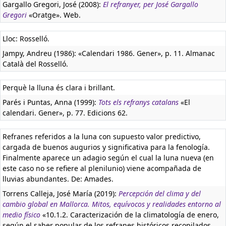
Gargallo Gregori, José (2008):
El refranyer, per José Gargallo
Gregori
«Oratge». Web.
Lloc: Rosselló.
Jampy, Andreu (1986): «Calendari 1986. Gener», p. 11. Almanac
Català del Rosselló.
Perquè la lluna és clara i brillant.
Parés i Puntas, Anna (1999):
Tots els refranys catalans
«El
calendari. Gener», p. 77. Edicions 62.
Refranes referidos a la luna con supuesto valor predictivo,
cargada de buenos augurios y significativa para la fenología.
Finalmente aparece un adagio según el cual la luna nueva (en
este caso no se refiere al plenilunio) viene acompañada de
lluvias abundantes. De: Amades.
Torrens Calleja, José María (2019):
Percepción del clima y del
cambio global en Mallorca. Mitos, equívocos y realidades entorno al
medio físico
«10.1.2. Caracterización de la climatología de enero,
según el saber popular de los refranes históricos recopilados