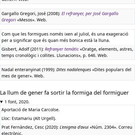
Gargallo Gregori, José (2008):
El refranyer, per José Gargallo
Gregori
«Mesos». Web.
Com que les formigues només ixen al juliol, és una exageració
per a significar que és quan més bonica està la lluna.
Gisbert, Adolf (2011):
Refranyer temàtic
«Oratge, elements, astres,
temps cronològic i collites. Llunacions», p. 646. Web.
Nadal enteranyinat (1999):
Dites nadalenques
«Dites populars del
mes de gener». Web.
La llum de gener fa sortir la formiga del formiguer
1 font, 2020.
Aportació de Maria Carcolse.
Lloc: Estamariu (Alt Urgell).
Prat Fernàndez, Cesc (2020):
L'enigma d'avui
«Núm. 2304». Correu
electrònic.