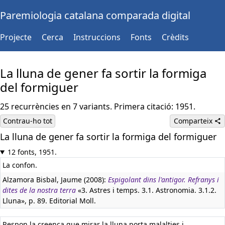
Paremiologia catalana comparada digital
Projecte
Cerca
Instruccions
Fonts
Crèdits
La lluna de gener fa sortir la formiga
del formiguer
25 recurrències en 7 variants. Primera citació: 1951.
Contrau-ho tot
Comparteix
La lluna de gener fa sortir la formiga del formiguer
12 fonts, 1951.
La confon.
Alzamora Bisbal, Jaume (2008):
Espigolant dins l'antigor. Refranys i
dites de la nostra terra
«3. Astres i temps. 3.1. Astronomia. 3.1.2.
Lluna», p. 89. Editorial Moll.
Respon la creença que mirar la lluna porta malalties i