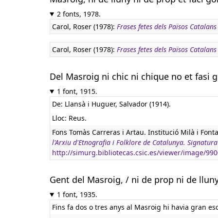
2 fonts, 1978.
Carol, Roser (1978):
Frases fetes dels Països Catalans
Carol, Roser (1978):
Frases fetes dels Països Catalans
Del Masroig ni chic ni chique no et fasi 
1 font, 1915.
De: Llansà i Huguer, Salvador (1914).
Lloc: Reus.
Fons Tomàs Carreras i Artau. Institució Milà i Font
l'Arxiu d'Etnografia i Folklore de Catalunya. Signat
http://simurg.bibliotecas.csic.es/viewer/image/9
Gent del Masroig, / ni de prop ni de lluny
1 font, 1935.
Fins fa dos o tres anys al Masroig hi havia gran esca