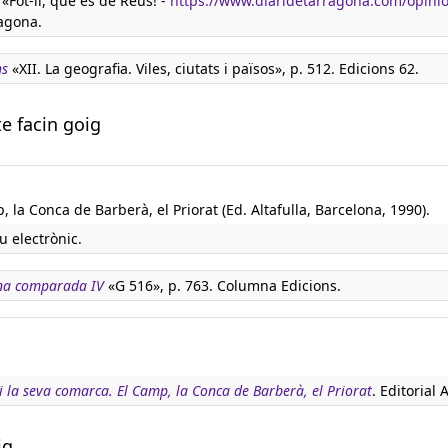
«Fot-li, que és de Reus! -
https://www.diaridetarragona.com/opinion
ragona.
ns
«XII. La geografia. Viles, ciutats i països», p. 512. Edicions 62.
te facin goig
 la Conca de Barberà, el Priorat (Ed. Altafulla, Barcelona, 1990).
u electrònic.
na comparada IV
«G 516», p. 763. Columna Edicions.
i la seva comarca. El Camp, la Conca de Barberà, el Priorat
. Editorial A
ig