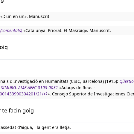
«D'un en un». Manuscrit.
 (comentats)
«Catalunya. Priorat. El Masroig». Manuscrit.
goig
anals d'Investigació en Humanitats (CSIC, Barcelona) (1915):
Qüestio
ura SIMURG: AMF-AEFC-0103-0031
«Adagis de Reus -
90001433990304201/21/
». Consejo Superior de Investigaciones Cien
 te facin goig
ssedat d'aigua, i la gent era lletja.