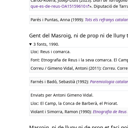
Carod-Rovira, Josep-Lluís (2023):
Diari de Tarragona
que-es-de-reus-OA15159610
». Diputació de Tar
Parés i Puntas, Anna (1999):
Tots els refranys catala
Gent del Masroig, ni de prop ni de lluny 
3 fonts, 1990.
Lloc: Reus i comarca.
Font: Etnografia de Reus i la seva comarca. El Camp,
Correu / Gimeno Vidal, Antoni (2011):
Correu
. Corre
Farnés i Badó, Sebastià (1992):
Paremiologia catala
Enviats per Antoni Gimeno Vidal.
Lloc: El Camp, la Conca de Barberà, el Priorat.
Violant i Simorra, Ramon (1990):
Etnografia de Reus 
Masroig, ni de lluny ni de prop et faci go