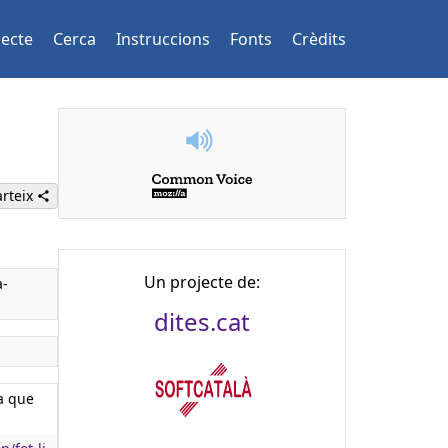
jecte
Cerca
Instruccions
Fonts
Crèdits
rteix
Un projecte de:
a-
dites.cat
ta que