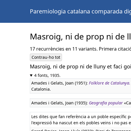
Paremiologia catalana comparada dig
Masroig, ni de prop ni de l
17 recurrències en 11 variants. Primera citaci
Contrau-ho tot
Masroig, ni de prop ni de lluny et faci go
4 fonts, 1935.
Amades i Gelats, Joan (1951):
Folklore de Catalunya
Catalonia.
Amades i Gelats, Joan (1935):
Geografia popular
«Cat
Les dites que fan referència a un poble específic po
l'expressió ha nascut en els pobles veïns i no pas e