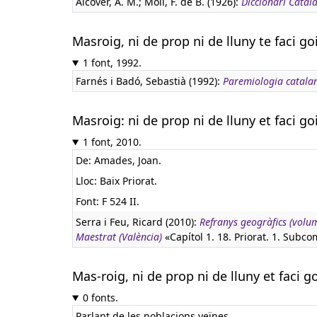
Alcover, A. M.; Moll, F. de B. (1926):
Diccionari Català
Masroig, ni de prop ni de lluny te faci go
1 font, 1992.
Farnés i Badó, Sebastià (1992):
Paremiologia catal
Masroig: ni de prop ni de lluny et faci go
1 font, 2010.
De: Amades, Joan.
Lloc: Baix Priorat.
Font: F 524 II.
Serra i Feu, Ricard (2010):
Refranys geogràfics (volum
Maestrat (València)
«Capítol 1. 18. Priorat. 1. Subco
Mas-roig, ni de prop ni de lluny et faci g
0 fonts.
Parlant de les poblacions veïnes.