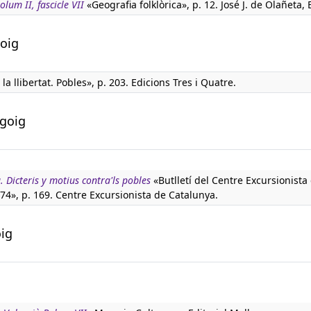
lum II, fascicle VII
«Geografia folklòrica», p. 12. José J. de Olañeta, E
goig
 la llibertat. Pobles», p. 203. Edicions Tres i Quatre.
 goig
. Dicteris y motius contra'ls pobles
«Butlletí del Centre Excursionista
74», p. 169. Centre Excursionista de Catalunya.
oig