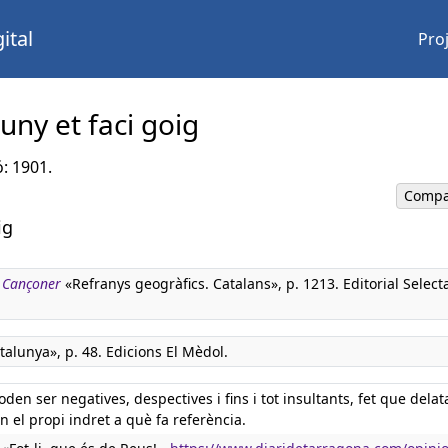
ital
Pro
luny et faci goig
ó: 1901.
Compa
ig
. Cançoner
«Refranys geogràfics. Catalans», p. 1213. Editorial Select
alunya», p. 48. Edicions El Mèdol.
den ser negatives, despectives i fins i tot insultants, fet que dela
n el propi indret a què fa referència.