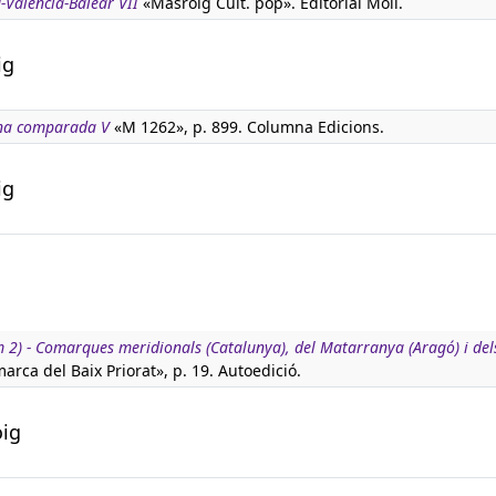
-Valencià-Balear VII
«Masroig Cult. pop». Editorial Moll.
ig
ana comparada V
«M 1262», p. 899. Columna Edicions.
ig
 2) - Comarques meridionals (Catalunya), del Matarranya (Aragó) i dels
marca del Baix Priorat», p. 19. Autoedició.
oig