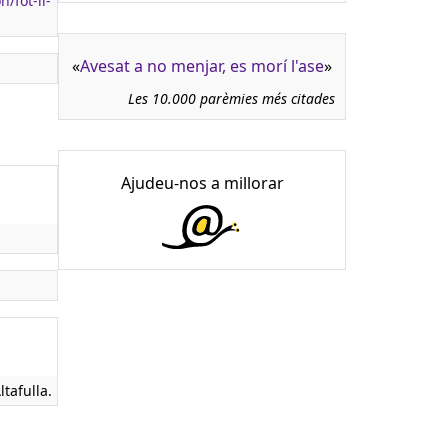
/fot-li-
«
Avesat a no menjar, es morí l'ase
»
Les 10.000 parèmies més citades
Ajudeu-nos a millorar
ltafulla.