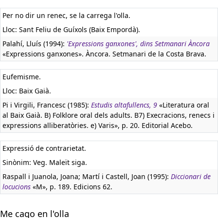
Per no dir un renec, se la carrega l'olla.
Lloc: Sant Feliu de Guíxols (Baix Empordà).
Palahí, Lluís (1994):
'Expressions ganxones', dins Setmanari Àncora
«Expressions ganxones». Àncora. Setmanari de la Costa Brava.
Eufemisme.
Lloc: Baix Gaià.
Pi i Virgili, Francesc (1985):
Estudis altafullencs, 9
«Literatura oral
al Baix Gaià. B) Folklore oral dels adults. B7) Execracions, renecs i
expressions alliberatòries. e) Varis», p. 20. Editorial Acebo.
Expressió de contrarietat.
Sinònim: Veg. Maleït siga.
Raspall i Juanola, Joana; Martí i Castell, Joan (1995):
Diccionari de
locucions
«M», p. 189. Edicions 62.
Me cago en l'olla