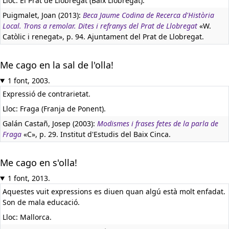
Lloc: El Prat de Llobregat (Baix Llobregat).
Puigmalet, Joan (2013):
Beca Jaume Codina de Recerca d'Història
Local. Trons a remolar. Dites i refranys del Prat de Llobregat
«W.
Catòlic i renegat», p. 94. Ajuntament del Prat de Llobregat.
Me cago en la sal de l'olla!
1 font, 2003.
Expressió de contrarietat.
Lloc: Fraga (Franja de Ponent).
Galán Castañ, Josep (2003):
Modismes i frases fetes de la parla de
Fraga
«C», p. 29. Institut d'Estudis del Baix Cinca.
Me cago en s'olla!
1 font, 2013.
Aquestes vuit expressions es diuen quan algú està molt enfadat.
Son de mala educació.
Lloc: Mallorca.