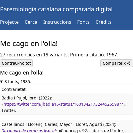
Paremiologia catalana comparada digital
Projecte
Cerca
Instruccions
Fonts
Crèdits
Me cago en l'olla!
27 recurrències en 19 variants. Primera citació: 1967.
Contrau-ho tot
Comparteix
Me cago en l'olla!
8 fonts, 1985.
Contrarietat.
Badia i Pujol, Jordi (2022):
«
https://twitter.com/jbadia16/status/1601342173244526598
».
Twitter.
Castellanos i Llorenç, Carles; Mayor i Lloret, Agustí (2024):
Diccionari de recursos lexicals
«Cagar», p. 92. Llibres de l'Index,