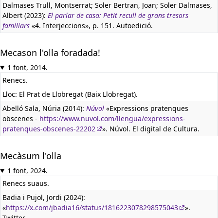
Dalmases Trull, Montserrat; Soler Bertran, Joan; Soler Dalmases,
Albert (2023):
El parlar de casa: Petit recull de grans tresors
familiars
«4. Interjeccions», p. 151. Autoedició.
Mecason l'olla foradada!
1 font, 2014.
Renecs.
Lloc: El Prat de Llobregat (Baix Llobregat).
Abelló Sala, Núria (2014):
Núvol
«Expressions pratenques
obscenes -
https://www.nuvol.com/llengua/expressions-
pratenques-obscenes-22202
». Núvol. El digital de Cultura.
Mecàsum l'olla
1 font, 2024.
Renecs suaus.
Badia i Pujol, Jordi (2024):
«
https://x.com/jbadia16/status/1816223078298575043
».
Twitter.