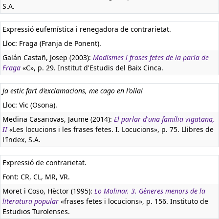
S.A.
Expressió eufemística i renegadora de contrarietat.
Lloc: Fraga (Franja de Ponent).
Galán Castañ, Josep (2003):
Modismes i frases fetes de la parla de
Fraga
«C», p. 29. Institut d'Estudis del Baix Cinca.
Ja estic fart d'exclamacions, me cago en l'olla!
Lloc: Vic (Osona).
Medina Casanovas, Jaume (2014):
El parlar d'una família vigatana,
II
«Les locucions i les frases fetes. I. Locucions», p. 75. Llibres de
l'Index, S.A.
Expressió de contrarietat.
Font: CR, CL, MR, VR.
Moret i Coso, Hèctor (1995):
Lo Molinar. 3. Gèneres menors de la
literatura popular
«frases fetes i locucions», p. 156. Instituto de
Estudios Turolenses.