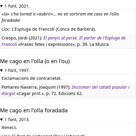
1 font, 2021.
«Ia» s'ha tornat a «aubrir»… no en sortirem me caso en l'olla
foradada!
Lloc: L'Espluga de Francolí (Conca de Barberà).
Crespo, Jordi (2021):
El penyic al perxe. El parlar de l'Espluga de
Francolí
«Frases fetes i expressions», p. 39. La Musca.
Me cago en l'olla (o en l'ou)
1 font, 1997.
Exclamacions de contrarietat.
Pomares Navarra, Joaquim (1997):
Diccionari del català popular i
d'argot
«Cagar prnl.», p. 72. Edicions 62.
Me cago en l'olla foradada
1 font, 2013.
Renecs.