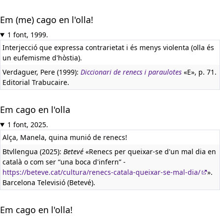
Em (me) cago en l'olla!
1 font, 1999.
Interjecció que expressa contrarietat i és menys violenta (olla és
un eufemisme d'hòstia).
Verdaguer, Pere (1999):
Diccionari de renecs i paraulotes
«E», p. 71.
Editorial Trabucaire.
Em cago en l'olla
1 font, 2025.
Alça, Manela, quina munió de renecs!
Btvllengua (2025):
Betevé
«Renecs per queixar-se d'un mal dia en
català o com ser “una boca d'infern” -
https://beteve.cat/cultura/renecs-catala-queixar-se-mal-dia/
».
Barcelona Televisió (Betevé).
Em cago en l'olla!