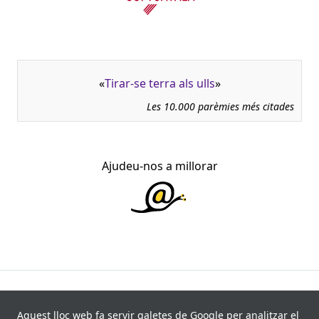
«
Tirar-se terra als ulls
»
Les 10.000 parèmies més citades
Ajudeu-nos a millorar
945.966 fitxes, corresponents a 108.347 paremiotipus,
recollides de 840 fonts i 8.113 informants. Última
Aquest lloc web fa servir galetes de Google per analitzar el