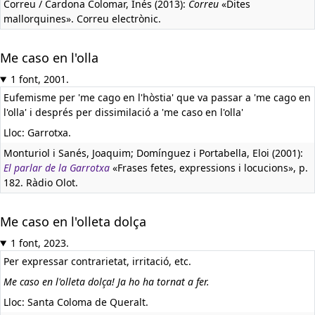
Correu / Cardona Colomar, Inés (2013):
Correu
«Dites
mallorquines». Correu electrònic.
Me caso en l'olla
1 font, 2001.
Eufemisme per 'me cago en l'hòstia' que va passar a 'me cago en
l'olla' i després per dissimilació a 'me caso en l'olla'
Lloc: Garrotxa.
Monturiol i Sanés, Joaquim; Domínguez i Portabella, Eloi (2001):
El parlar de la Garrotxa
«Frases fetes, expressions i locucions», p.
182. Ràdio Olot.
Me caso en l'olleta dolça
1 font, 2023.
Per expressar contrarietat, irritació, etc.
Me caso en l'olleta dolça! Ja ho ha tornat a fer.
Lloc: Santa Coloma de Queralt.