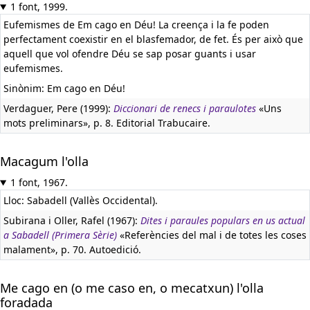
1 font, 1999.
Eufemismes de Em cago en Déu! La creença i la fe poden
perfectament coexistir en el blasfemador, de fet. És per això que
aquell que vol ofendre Déu se sap posar guants i usar
eufemismes.
Sinònim: Em cago en Déu!
Verdaguer, Pere (1999):
Diccionari de renecs i paraulotes
«Uns
mots preliminars», p. 8. Editorial Trabucaire.
Macagum l'olla
1 font, 1967.
Lloc: Sabadell (Vallès Occidental).
Subirana i Oller, Rafel (1967):
Dites i paraules populars en us actual
a Sabadell (Primera Sèrie)
«Referències del mal i de totes les coses
malament», p. 70. Autoedició.
Me cago en (o me caso en, o mecatxun) l'olla
foradada