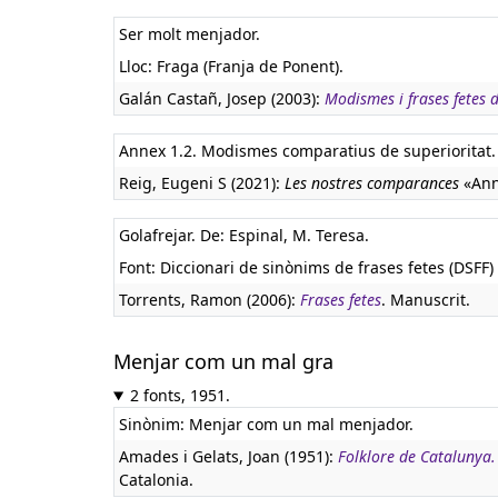
Ser molt menjador.
Lloc: Fraga (Franja de Ponent).
Galán Castañ, Josep (2003):
Modismes i frases fetes 
Annex 1.2. Modismes comparatius de superioritat.
Reig, Eugeni S (2021):
Les nostres comparances
«Ann
Golafrejar. De: Espinal, M. Teresa.
Font: Diccionari de sinònims de frases fetes (DSFF) 
Torrents, Ramon (2006):
Frases fetes
. Manuscrit.
Menjar com un mal gra
2 fonts, 1951.
Sinònim: Menjar com un mal menjador.
Amades i Gelats, Joan (1951):
Folklore de Catalunya
Catalonia.