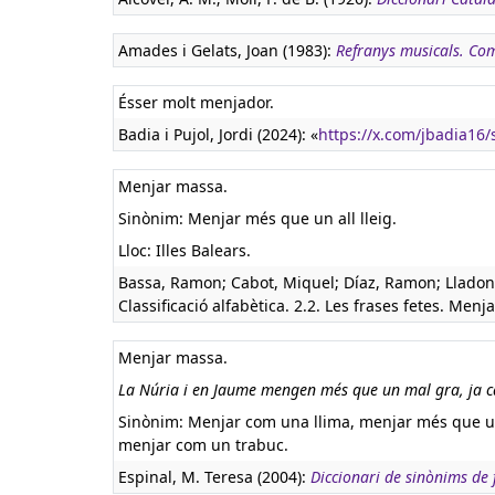
Amades i Gelats, Joan (1983):
Refranys musicals. Co
Ésser molt menjador.
Badia i Pujol, Jordi (2024): «
https://x.com/jbadia16
Menjar massa.
Sinònim: Menjar més que un all lleig.
Lloc: Illes Balears.
Bassa, Ramon; Cabot, Miquel; Díaz, Ramon; Lladone
Classificació alfabètica. 2.2. Les frases fetes. Menja
Menjar massa.
La Núria i en Jaume mengen més que un mal gra, ja cal
Sinònim: Menjar com una llima, menjar més que u
menjar com un trabuc.
Espinal, M. Teresa (2004):
Diccionari de sinònims de f