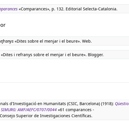
mparances
«Comparances», p. 132. Editorial Selecta-Catalonia.
dor
refranys
«Dites sobre el menjar i el beure». Web.
«Dites i refranys sobre el menjar i el beure». Blogger.
anals d'Investigació en Humanitats (CSIC, Barcelona) (1918):
Qüestio
tura SIMURG: AMF/AEFC/0707/0044
«61 comparances -
 Consejo Superior de Investigaciones Científicas.