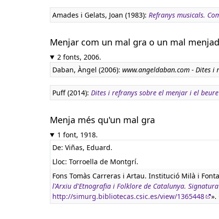
Amades i Gelats, Joan (1983):
Refranys musicals. Co
Menjar com un mal gra o un mal menja
2 fonts, 2006.
Daban, Àngel (2006):
www.angeldaban.com - Dites i 
Puff (2014):
Dites i refranys sobre el menjar i el beure
Menja més qu'un mal gra
1 font, 1918.
De: Viñas, Eduard.
Lloc: Torroella de Montgrí.
Fons Tomàs Carreras i Artau. Institució Milà i Font
l'Arxiu d'Etnografia i Folklore de Catalunya. Signa
http://simurg.bibliotecas.csic.es/view/1365448
».