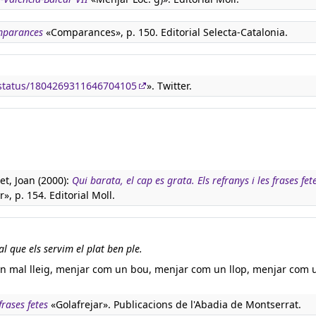
mparances
«Comparances», p. 150. Editorial Selecta-Catalonia.
/status/1804269311646704105
». Twitter.
t, Joan (2000):
Qui barata, el cap es grata. Els refranys i les frases fet
r», p. 154. Editorial Moll.
 que els servim el plat ben ple.
n mal lleig, menjar com un bou, menjar com un llop, menjar com 
rases fetes
«Golafrejar». Publicacions de l'Abadia de Montserrat.