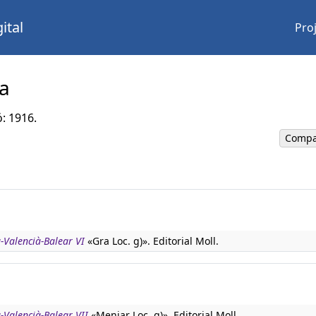
ital
Pro
a
ó: 1916.
Compa
à-Valencià-Balear VI
«Gra Loc. g)». Editorial Moll.
-Valencià-Balear VII
«Menjar Loc. g)». Editorial Moll.