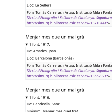
Lloc: La Sellera.
Fons Tomàs Carreras i Artau. Institució Milà i Font
l'Arxiu d'Etnografia i Folklore de Catalunya. Signa
http://simurg.bibliotecas.csic.es/view/1371044
».
Menjar mes que un mal grà
1 font, 1917.
De: Amades, Joan.
Lloc: Barcelona (Barcelonès).
Fons Tomàs Carreras i Artau. Institució Milà i Font
l'Arxiu d'Etnografia i Folklore de Catalunya. Signa
http://simurg.bibliotecas.csic.es/view/1356292
».
Menjar mes que un mal grá
1 font, 1916.
De: Capdevila, Sanç.
Sinònim: Menjar mes quel fret.