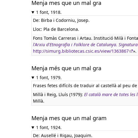
Menja mes que un mal gra
1 font, 1918.
De: Birba i Codorniu, Josep.
Lloc: Pla de Barcelona.
Fons Tomàs Carreras i Artau. Institució Milà i Font
l'Arxiu d'Etnografia i Folklore de Catalunya. Signa
http://simurg.bibliotecas.csic.es/view/1363867
».
Menja més que un mal gra
1 font, 1979.
Frases fetes difícils de traduir al castellà al peu de 
Millà i Reig, Lluís (1979):
El català mare de totes les
Millà.
Menja mes que un mal gram
1 font, 1924.
De: Ausellé i Rigau, Joaquim.