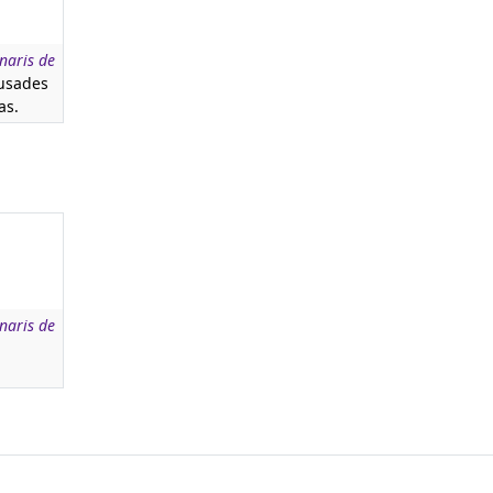
naris de
usades
as.
naris de