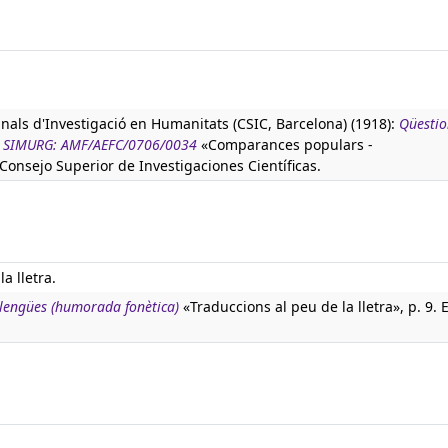
anals d'Investigació en Humanitats (CSIC, Barcelona) (1918):
Qüestio
tura SIMURG: AMF/AEFC/0706/0034
«Comparances populars -
 Consejo Superior de Investigaciones Científicas.
la lletra.
 llengües (humorada fonètica)
«Traduccions al peu de la lletra», p. 9. E