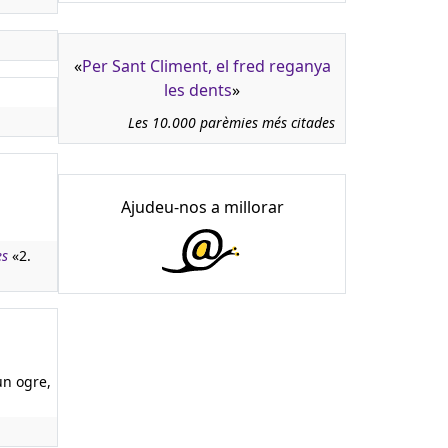
«
Per Sant Climent, el fred reganya
les dents
»
Les 10.000 parèmies més citades
Ajudeu-nos a millorar
es
«2.
un ogre,