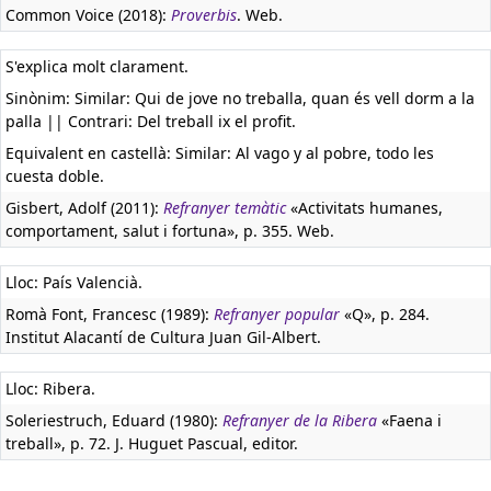
Common Voice (2018):
Proverbis
. Web.
S'explica molt clarament.
Sinònim: Similar: Qui de jove no treballa, quan és vell dorm a la
palla || Contrari: Del treball ix el profit.
Equivalent en castellà:
Similar: Al vago y al pobre, todo les
cuesta doble.
Gisbert, Adolf (2011):
Refranyer temàtic
«Activitats humanes,
comportament, salut i fortuna», p. 355. Web.
Lloc: País Valencià.
Romà Font, Francesc (1989):
Refranyer popular
«Q», p. 284.
Institut Alacantí de Cultura Juan Gil-Albert.
Lloc: Ribera.
Soleriestruch, Eduard (1980):
Refranyer de la Ribera
«Faena i
treball», p. 72. J. Huguet Pascual, editor.