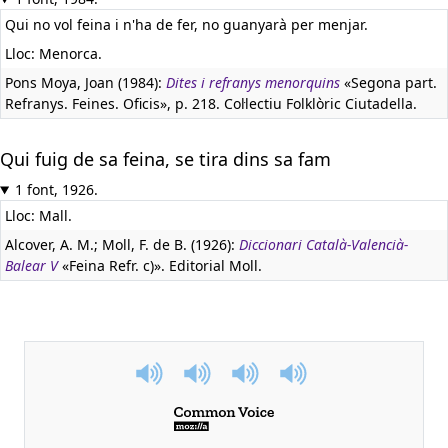
Qui no vol feina i n'ha de fer, no guanyarà per menjar.
Lloc: Menorca.
Pons Moya, Joan (1984):
Dites i refranys menorquins
«Segona part.
Refranys. Feines. Oficis», p. 218. Col·lectiu Folklòric Ciutadella.
Qui fuig de sa feina, se tira dins sa fam
1 font, 1926.
Lloc: Mall.
Alcover, A. M.; Moll, F. de B. (1926):
Diccionari Català-Valencià-
Balear V
«Feina Refr. c)». Editorial Moll.