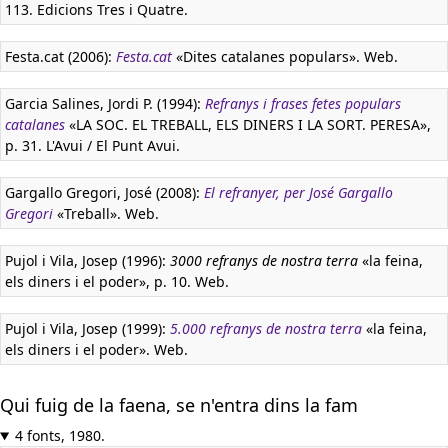
113. Edicions Tres i Quatre.
Festa.cat (2006):
Festa.cat
«Dites catalanes populars». Web.
Garcia Salines, Jordi P. (1994):
Refranys i frases fetes populars
catalanes
«LA SOC. EL TREBALL, ELS DINERS I LA SORT. PERESA»,
p. 31. L'Avui / El Punt Avui.
Gargallo Gregori, José (2008):
El refranyer, per José Gargallo
Gregori
«Treball». Web.
Pujol i Vila, Josep (1996):
3000 refranys de nostra terra
«la feina,
els diners i el poder», p. 10. Web.
Pujol i Vila, Josep (1999):
5.000 refranys de nostra terra
«la feina,
els diners i el poder». Web.
Qui fuig de la faena, se n'entra dins la fam
4 fonts, 1980.