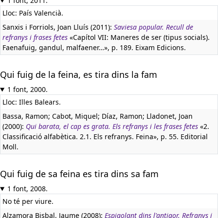
1 font, 2011.
Lloc: País Valencià.
Sanxis i Forriols, Joan Lluís (2011):
Saviesa popular. Recull de
refranys i frases fetes
«Capítol VII: Maneres de ser (tipus socials).
Faenafuig, gandul, malfaener…», p. 189. Eixam Edicions.
Qui fuig de la feina, es tira dins la fam
1 font, 2000.
Lloc: Illes Balears.
Bassa, Ramon; Cabot, Miquel; Díaz, Ramon; Lladonet, Joan
(2000):
Qui barata, el cap es grata. Els refranys i les frases fetes
«2.
Classificació alfabètica. 2.1. Els refranys. Feina», p. 55. Editorial
Moll.
Qui fuig de sa feina es tira dins sa fam
1 font, 2008.
No té per viure.
Alzamora Bisbal, Jaume (2008):
Espigolant dins l'antigor. Refranys i