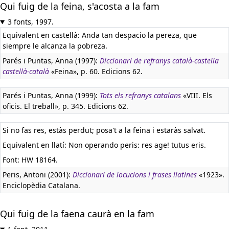
Qui fuig de la feina, s'acosta a la fam
3 fonts, 1997.
Equivalent en castellà:
Anda tan despacio la pereza, que
siempre le alcanza la pobreza.
Parés i Puntas, Anna (1997):
Diccionari de refranys català-castella
castellà-català
«Feina», p. 60. Edicions 62.
Parés i Puntas, Anna (1999):
Tots els refranys catalans
«VIII. Els
oficis. El treball», p. 345. Edicions 62.
Si no fas res, estàs perdut; posa't a la feina i estaràs salvat.
Equivalent en llatí:
Non operando peris: res age! tutus eris.
Font: HW 18164.
Peris, Antoni (2001):
Diccionari de locucions i frases llatines
«1923».
Enciclopèdia Catalana.
Qui fuig de la faena caurà en la fam