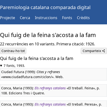
Paremiologia catalana comparada digital
Projecte
Cerca
Instruccions
Fonts
Crèdits
Qui fuig de la feina s'acosta a la fam
22 recurrències en 10 variants. Primera citació: 1926.
Contrau-ho tot
Comparteix
Qui fuig de la feina s'acosta a la fam
7 fonts, 1993.
Ciudad Futura (1999):
Citas y refranes
«www.ciudadfutura.com/ciclon/». Web.
Conca, Maria (1993):
Els refranys catalans
«El treball. Feina», p.
108. Edicions Tres i Quatre.
Conca, Maria (1993):
Els refranys catalans
«El treball. Peresa», p.