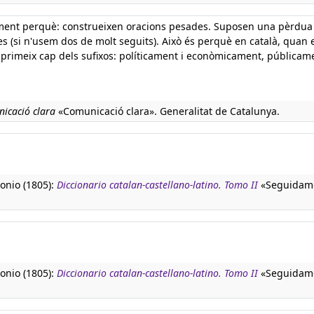
 -ment perquè: construeixen oracions pesades. Suposen una pèrdua
es (si n'usem dos de molt seguits). Això és perquè en català, quan 
primeix cap dels sufixos: políticament i econòmicament, públicame
icació clara
«Comunicació clara». Generalitat de Catalunya.
tonio (1805):
Diccionario catalan-castellano-latino. Tomo II
«Seguidame
tonio (1805):
Diccionario catalan-castellano-latino. Tomo II
«Seguidame