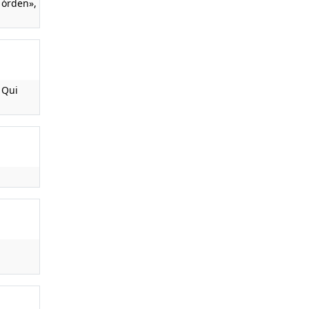
 órden»,
 Qui