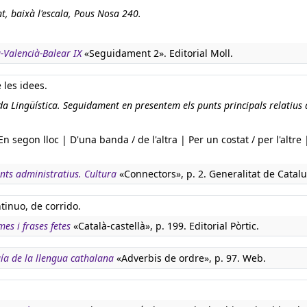
nt, baixà l'escala, Pous Nosa 240.
-Valencià-Balear IX
«Seguidament 2». Editorial Moll.
 les idees.
lida Lingüística. Seguidament en presentem els punts principals relatius 
segon lloc | D'una banda / de l'altra | Per un costat / per l'altre 
nts administratius. Cultura
«Connectors», p. 2. Generalitat de Catal
tinuo, de corrido.
es i frases fetes
«Català-castellà», p. 199. Editorial Pòrtic.
ía de la llengua cathalana
«Adverbis de ordre», p. 97. Web.