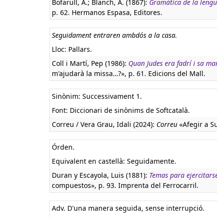
Bofarull, A.; Blanch, A. (1867):
Gramática de la leng
p. 62. Hermanos Espasa, Editores.
Seguidament entraren ambdós a la casa.
Lloc: Pallars.
Coll i Martí, Pep (1986):
Quan Judes era fadrí i sa mar
m'ajudarà la missa…?», p. 61. Edicions del Mall.
Sinònim: Successivament 1.
Font: Diccionari de sinònims de Softcatalà.
Correu / Vera Grau, Idali (2024):
Correu
«Afegir a S
Órden.
Equivalent en castellà:
Seguidamente.
Duran y Escayola, Luis (1881):
Temas para ejercitarse
compuestos», p. 93. Imprenta del Ferrocarril.
Adv. D'una manera seguida, sense interrupció.