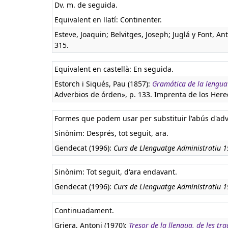
Dv. m. de seguida.
Equivalent en llatí:
Continenter.
Esteve, Joaquin; Belvitges, Joseph; Juglá y Font, An
315.
Equivalent en castellà:
En seguida.
Estorch i Siqués, Pau (1857):
Gramática de la lengua
Adverbios de órden», p. 133. Imprenta de los Hered
Formes que podem usar per substituir l'abús d'adv
Sinònim: Després, tot seguit, ara.
Gendecat (1996):
Curs de Llenguatge Administratiu 
Sinònim: Tot seguit, d'ara endavant.
Gendecat (1996):
Curs de Llenguatge Administratiu 
Continuadament.
Griera, Antoni (1970):
Tresor de la llengua, de les tra