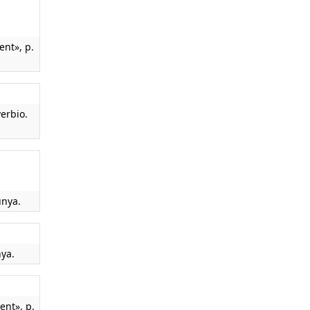
nt», p.
verbio.
unya.
nya.
nt», p.