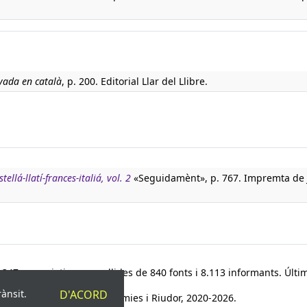
vada en català
, p. 200. Editorial Llar del Llibre.
tellá-llatí-frances-italiá, vol. 2
«Seguidamènt», p. 767. Impremta de 
347 paremiotipus, recollides de 840 fonts i 8.113 informants. Últim
rànsit.
D'ACORD
© Víctor Pàmies i Riudor, 2020-2026.