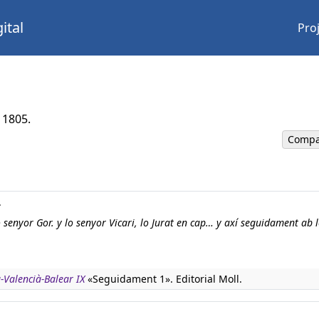
ital
Pro
 1805.
Compa
.
 senyor Gor. y lo senyor Vicari, lo Jurat en cap… y axí seguidament ab 
-Valencià-Balear IX
«Seguidament 1». Editorial Moll.