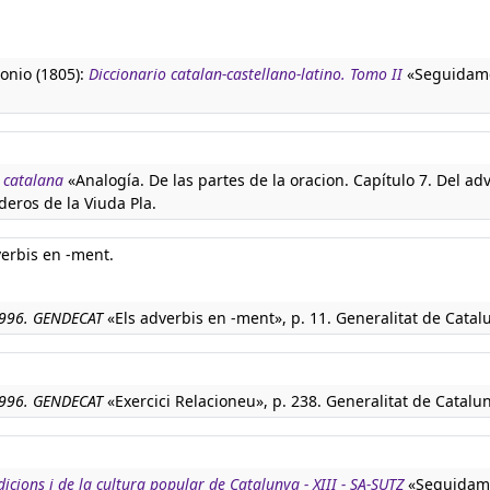
tonio (1805):
Diccionario catalan-castellano-latino. Tomo II
«Seguidame
 catalana
«Analogía. De las partes de la oracion. Capítulo 7. Del ad
eros de la Viuda Pla.
erbis en -ment.
1996. GENDECAT
«Els adverbis en -ment», p. 11. Generalitat de Catal
1996. GENDECAT
«Exercici Relacioneu», p. 238. Generalitat de Catalu
dicions i de la cultura popular de Catalunya - XIII - SA-SUTZ
«Seguidame