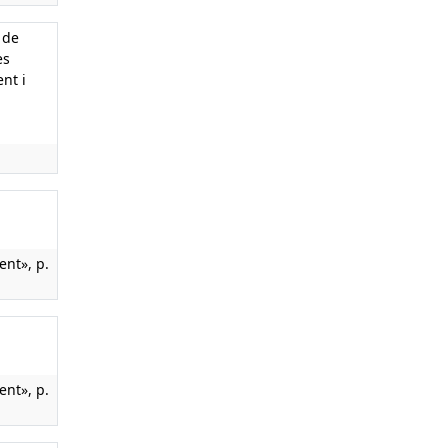
 de
es
nt i
nt», p.
nt», p.