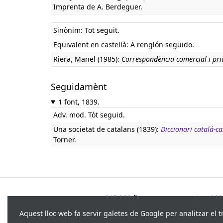
Imprenta de A. Berdeguer.
Sinònim: Tot seguit.
Equivalent en castellà:
A renglón seguido.
Riera, Manel (1985):
Correspondència comercial i pri
Seguidamènt
1 font, 1839.
Adv. mod. Tòt seguid.
Una societat de catalans (1839):
Diccionari catalá-cas
Torner.
945.966 fitxes, corresponents a 108.
Aquest lloc web fa servir galetes de Google per analitzar el t