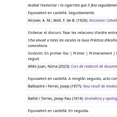
Acabat l'esmorzar i la cigarreta que li feia seguidame
Equivalent en castellà:
Seguidamente.
Alcover, A. M.; Moll, F. de B. (1926):
Diccionari Català
Ordenar el discurs: fixar les relacions d'ordre entre
S'ha enviat a totes les escoles la Guia Pràctica d'Acol
convivència.
Sinònim: En primer lloc | Primer | Primerament | En 
seguit.
Altés Juan, Núria (2023):
Curs de redacció de docume
Equivalent en castellà:
A renglón seguido, acto con
Balbastre i Ferrer, Josep (1977):
Nou recull de modism
Ballot i Torres, Josep Pau (1814):
Gramática y apolog
Equivalent en castellà:
En seguida.