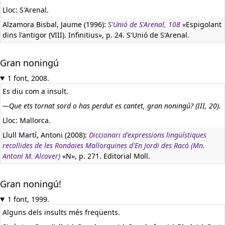
Lloc: S'Arenal.
Alzamora Bisbal, Jaume (1996):
S'Unió de S'Arenal, 108
«Espigolant
dins l'antigor (VIII). Infinitius», p. 24. S'Unió de S'Arenal.
Gran noningú
1 font, 2008.
Es diu com a insult.
—Que ets tornat sord o has perdut es cantet, gran noningú? (III, 20).
Lloc: Mallorca.
Llull Martí, Antoni (2008):
Diccionari d'expressions lingüístiques
recollides de les Rondaies Mallorquines d'En Jordi des Racó (Mn.
Antoni M. Alcover)
«N», p. 271. Editorial Moll.
Gran noningú!
1 font, 1999.
Alguns dels insults més freqüents.