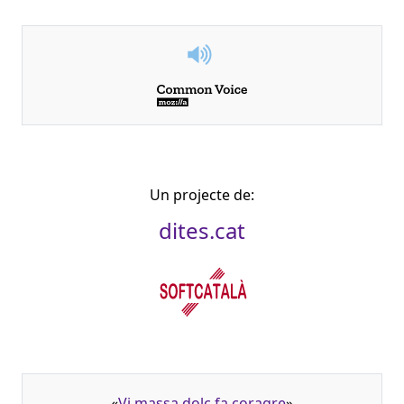
Un projecte de:
dites.cat
«
Vi massa dolç fa coragre
»