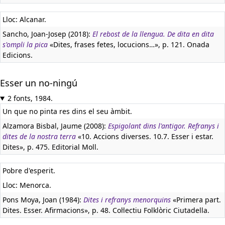
Lloc: Alcanar.
Sancho, Joan-Josep (2018):
El rebost de la llengua. De dita en dita
s'ompli la pica
«Dites, frases fetes, locucions…», p. 121. Onada
Edicions.
Esser un no-ningú
2 fonts, 1984.
Un que no pinta res dins el seu àmbit.
Alzamora Bisbal, Jaume (2008):
Espigolant dins l'antigor. Refranys i
dites de la nostra terra
«10. Accions diverses. 10.7. Esser i estar.
Dites», p. 475. Editorial Moll.
Pobre d'esperit.
Lloc: Menorca.
Pons Moya, Joan (1984):
Dites i refranys menorquins
«Primera part.
Dites. Esser. Afirmacions», p. 48. Col·lectiu Folklòric Ciutadella.