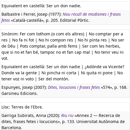
Equivalent en castellà:
Ser un don nadie.
Balbastre i Ferrer, Josep (1977):
Nou recull de modismes i frases
fetes
«Català-castellà», p. 205. Editorial Pòrtic.
Sinònim: Fer com tothom (o com els altres) | No comptar per a
res | No fa ni fot | No hi compon res | No hi pinta res | No ser
de Déu | Pots comptar, palla amb fems | Ser com les herbes,
que si no et fan bé, tampoc no et fan cap mal | No tenir veu ni
vot.
Equivalent en castellà:
Ser un don nadie | ¿Adónde va Vicente?
Donde va la gente | Ni pincha ni corta | Ni quita ni pone | No
tener voz ni voto | Ser del montón.
Espunyes, Josep (2007):
Dites, locucions i frases fetes
«574», p. 168.
Garsineu Edicions.
Lloc: Terres de l'Ebre.
Garriga Subirats, Anna (2020):
Riu riu
«Annex 2 — Recerca de
dites, frases fetes i locucions», p. 133. Universitat Autònoma de
Barcelona.