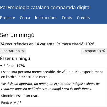
Paremiologia catalana comparada digital
Projecte
Cerca
Instruccions
Fonts
Crèdits
Ser un ningú
34 recurrències en 14 variants. Primera citació: 1926.
Contrau-ho tot
Comparteix
Ésser un ningú
6 fonts, 1979.
Ésser una persona menyspreable, de vàlua nul·la (especialment
en l'ordre intel·lectual o moral).
Vostè és un ignorant, un ningú, un explotador indigne / Abans de
realitzar aquesta pel·lícula era un ningú i ara és molt famós.
Sinònim: Ésser un crac.
Font: A-M / *