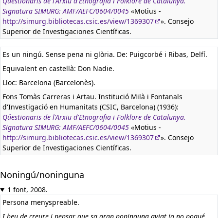
Qüestionaris de l'Arxiu d'Etnografia i Folklore de Catalunya.
Signatura SIMURG: AMF/AEFC/0604/0045
«Motius -
http://simurg.bibliotecas.csic.es/view/1369307
». Consejo
Superior de Investigaciones Científicas.
Es un ningú. Sense pena ni glòria. De: Puigcorbé i Ribas, Delfí.
Equivalent en castellà:
Don Nadie.
Lloc: Barcelona (Barcelonès).
Fons Tomàs Carreras i Artau. Institució Milà i Fontanals
d'Investigació en Humanitats (CSIC, Barcelona) (1936):
Qüestionaris de l'Arxiu d'Etnografia i Folklore de Catalunya.
Signatura SIMURG: AMF/AEFC/0604/0045
«Motius -
http://simurg.bibliotecas.csic.es/view/1369307
». Consejo
Superior de Investigaciones Científicas.
Noningú/noninguna
1 font, 2008.
Persona menyspreable.
I heu de creure i pensar que sa gran noninguna aviat ja no pogué