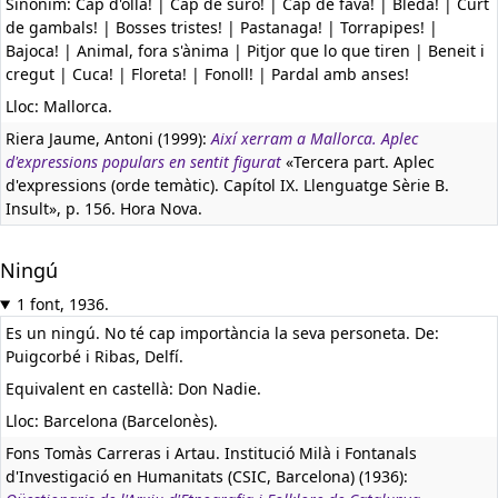
Sinònim: Cap d'olla! | Cap de suro! | Cap de fava! | Bleda! | Curt
de gambals! | Bosses tristes! | Pastanaga! | Torrapipes! |
Bajoca! | Animal, fora s'ànima | Pitjor que lo que tiren | Beneit i
cregut | Cuca! | Floreta! | Fonoll! | Pardal amb anses!
Lloc: Mallorca.
Riera Jaume, Antoni (1999):
Així xerram a Mallorca. Aplec
d'expressions populars en sentit figurat
«Tercera part. Aplec
d'expressions (orde temàtic). Capítol IX. Llenguatge Sèrie B.
Insult», p. 156. Hora Nova.
Ningú
1 font, 1936.
Es un ningú. No té cap importància la seva personeta. De:
Puigcorbé i Ribas, Delfí.
Equivalent en castellà:
Don Nadie.
Lloc: Barcelona (Barcelonès).
Fons Tomàs Carreras i Artau. Institució Milà i Fontanals
d'Investigació en Humanitats (CSIC, Barcelona) (1936):