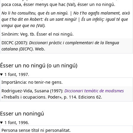
poca cosa, ésser menys que hac (Val), ésser un no ningú.
No li ho consulteu, que és un ningú. | No t'ho agafis malament, això
que t'ha dit en Robert: és un sant ningú! | És un infeliç: igual té que
vingui que que no (Val).
Sinònim: Veg. tb. Ésser el noi ningú.
DICPC (2007):
Diccionari pràctic i complementari de la llengua
catalana (DICPC)
. Web.
Ésser un no ningú (o un ningú)
1 font, 1997.
Importància: no tenir-ne gens.
Rodriguez-Vida, Susana (1997):
Diccionari temàtic de modismes
«Treballs i ocupacions. Poder», p. 114. Edicions 62.
Esser un noningú
1 font, 1996.
Persona sense títol ni personalitat.