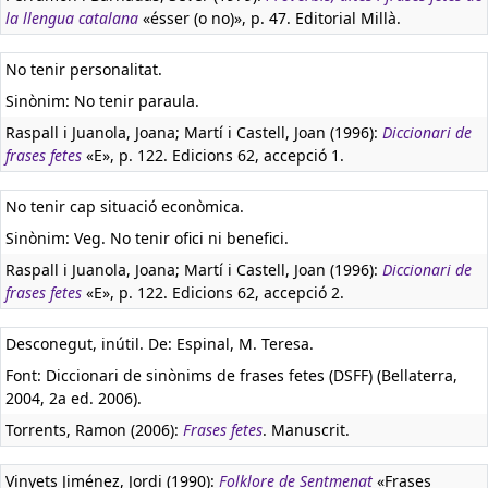
la llengua catalana
«ésser (o no)», p. 47. Editorial Millà.
No tenir personalitat.
Sinònim: No tenir paraula.
Raspall i Juanola, Joana; Martí i Castell, Joan (1996):
Diccionari de
frases fetes
«E», p. 122. Edicions 62, accepció 1.
No tenir cap situació econòmica.
Sinònim: Veg. No tenir ofici ni benefici.
Raspall i Juanola, Joana; Martí i Castell, Joan (1996):
Diccionari de
frases fetes
«E», p. 122. Edicions 62, accepció 2.
Desconegut, inútil. De: Espinal, M. Teresa.
Font: Diccionari de sinònims de frases fetes (DSFF) (Bellaterra,
2004, 2a ed. 2006).
Torrents, Ramon (2006):
Frases fetes
. Manuscrit.
Vinyets Jiménez, Jordi (1990):
Folklore de Sentmenat
«Frases