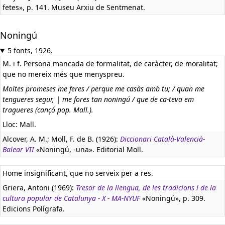
fetes», p. 141. Museu Arxiu de Sentmenat.
Noningú
5 fonts, 1926.
M. i f. Persona mancada de formalitat, de caràcter, de moralitat;
que no mereix més que menyspreu.
Moltes promeses me feres / perque me casàs amb tu; / quan me
tengueres segur, | me fores tan noningú / que de ca-teva em
tragueres (cançó pop. Mall.).
Lloc: Mall.
Alcover, A. M.; Moll, F. de B. (1926):
Diccionari Català-Valencià-
Balear VII
«Noningú, -una». Editorial Moll.
Home insignificant, que no serveix per a res.
Griera, Antoni (1969):
Tresor de la llengua, de les tradicions i de la
cultura popular de Catalunya - X - MA-NYUF
«Noningú», p. 309.
Edicions Polígrafa.