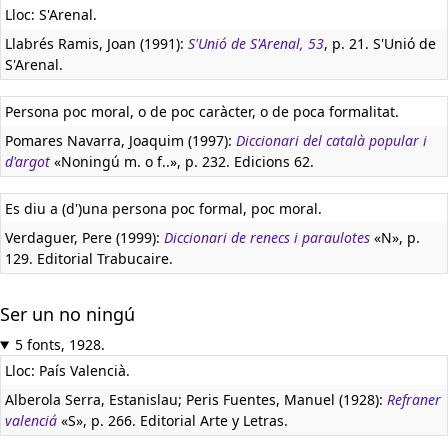
Lloc: S'Arenal.
Llabrés Ramis, Joan (1991):
S'Unió de S'Arenal, 53
, p. 21. S'Unió de
S'Arenal.
Persona poc moral, o de poc caràcter, o de poca formalitat.
Pomares Navarra, Joaquim (1997):
Diccionari del català popular i
d'argot
«Noningú m. o f..», p. 232. Edicions 62.
Es diu a (d')una persona poc formal, poc moral.
Verdaguer, Pere (1999):
Diccionari de renecs i paraulotes
«N», p.
129. Editorial Trabucaire.
Ser un no ningú
5 fonts, 1928.
Lloc: País Valencià.
Alberola Serra, Estanislau; Peris Fuentes, Manuel (1928):
Refraner
valenciá
«S», p. 266. Editorial Arte y Letras.