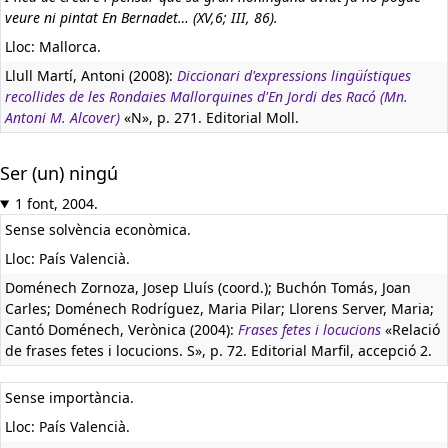
veure ni pintat En Bernadet… (XV,6; III, 86).
Lloc: Mallorca.
Llull Martí, Antoni (2008):
Diccionari d'expressions lingüístiques
recollides de les Rondaies Mallorquines d'En Jordi des Racó (Mn.
Antoni M. Alcover)
«N», p. 271. Editorial Moll.
Ser (un) ningú
1 font, 2004.
Sense solvència econòmica.
Lloc: País Valencià.
Doménech Zornoza, Josep Lluís (coord.); Buchón Tomás, Joan
Carles; Doménech Rodríguez, Maria Pilar; Llorens Server, Maria;
Cantó Doménech, Verònica (2004):
Frases fetes i locucions
«Relació
de frases fetes i locucions. S», p. 72. Editorial Marfil, accepció 2.
Sense importància.
Lloc: País Valencià.