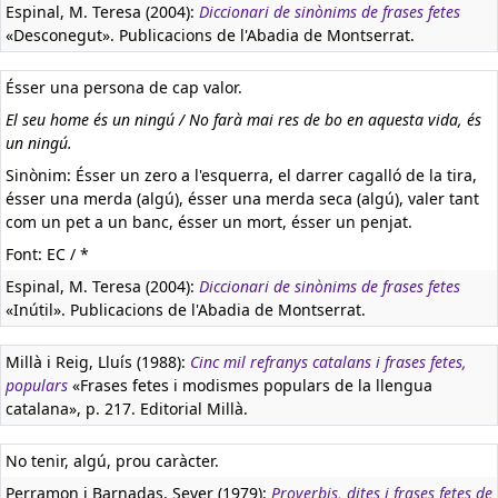
Espinal, M. Teresa (2004):
Diccionari de sinònims de frases fetes
«Desconegut». Publicacions de l'Abadia de Montserrat.
Ésser una persona de cap valor.
El seu home és un ningú / No farà mai res de bo en aquesta vida, és
un ningú.
Sinònim: Ésser un zero a l'esquerra, el darrer cagalló de la tira,
ésser una merda (algú), ésser una merda seca (algú), valer tant
com un pet a un banc, ésser un mort, ésser un penjat.
Font: EC / *
Espinal, M. Teresa (2004):
Diccionari de sinònims de frases fetes
«Inútil». Publicacions de l'Abadia de Montserrat.
Millà i Reig, Lluís (1988):
Cinc mil refranys catalans i frases fetes,
populars
«Frases fetes i modismes populars de la llengua
catalana», p. 217. Editorial Millà.
No tenir, algú, prou caràcter.
Perramon i Barnadas, Sever (1979):
Proverbis, dites i frases fetes de