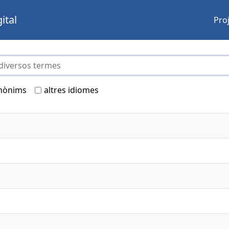
ital
Pro
nònims
altres idiomes