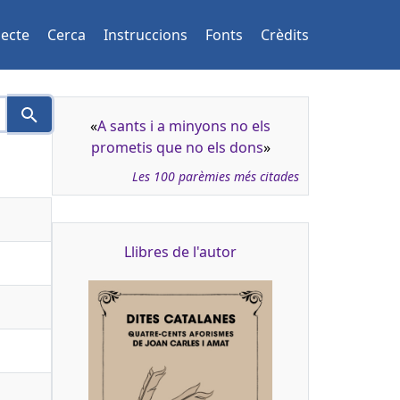
jecte
Cerca
Instruccions
Fonts
Crèdits
«
A sants i a minyons no els
prometis que no els dons
»
Les 100 parèmies més citades
Llibres de l'autor