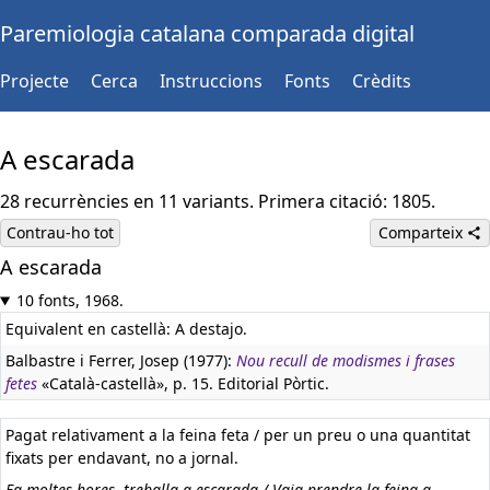
Paremiologia catalana comparada digital
Projecte
Cerca
Instruccions
Fonts
Crèdits
A escarada
28 recurrències en 11 variants. Primera citació: 1805.
Contrau-ho tot
Comparteix
A escarada
10 fonts, 1968.
Equivalent en castellà:
A destajo.
Balbastre i Ferrer, Josep (1977):
Nou recull de modismes i frases
fetes
«Català-castellà», p. 15. Editorial Pòrtic.
Pagat relativament a la feina feta / per un preu o una quantitat
fixats per endavant, no a jornal.
Fa moltes hores, treballa a escarada / Vaig prendre la feina a