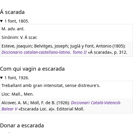
Á scarada
1 font, 1805.
M. adv. ant.
Sinònim: V. Á scar.
Esteve, Joaquin; Belvitges, Joseph; Juglá y Font, Antonio (1805):
Diccionario catalan-castellano-latino. Tomo II
«Á scarada», p. 312.
Com qui vagin a escarada
1 font, 1926.
Treballant amb gran intensitat, sense distreure's.
Lloc: Mall., Men.
Alcover, A. M.; Moll, F. de B. (1926):
Diccionari Català-Valencià-
Balear V
«Escarada Loc. a)». Editorial Moll.
Donar a escarada