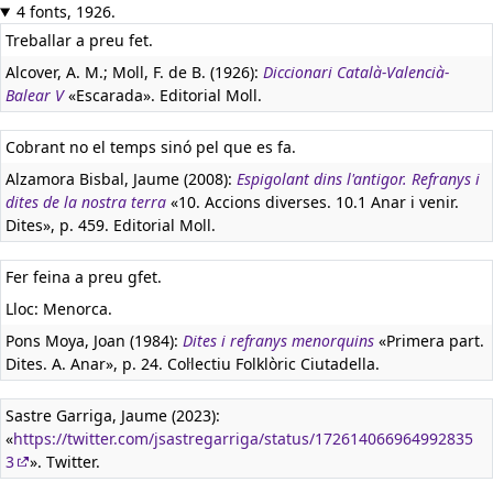
4 fonts, 1926.
Treballar a preu fet.
Alcover, A. M.; Moll, F. de B. (1926):
Diccionari Català-Valencià-
Balear V
«Escarada». Editorial Moll.
Cobrant no el temps sinó pel que es fa.
Alzamora Bisbal, Jaume (2008):
Espigolant dins l'antigor. Refranys i
dites de la nostra terra
«10. Accions diverses. 10.1 Anar i venir.
Dites», p. 459. Editorial Moll.
Fer feina a preu gfet.
Lloc: Menorca.
Pons Moya, Joan (1984):
Dites i refranys menorquins
«Primera part.
Dites. A. Anar», p. 24. Col·lectiu Folklòric Ciutadella.
Sastre Garriga, Jaume (2023):
«
https://twitter.com/jsastregarriga/status/172614066964992835
3
». Twitter.