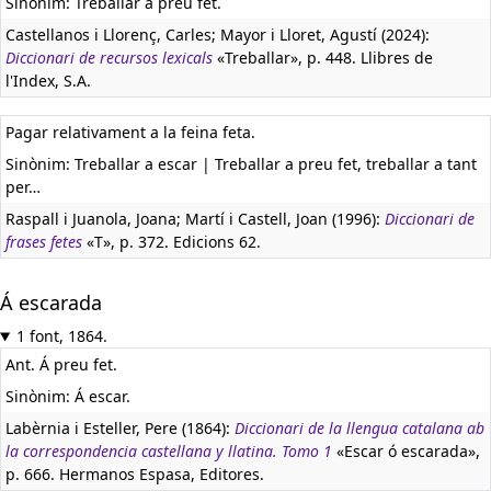
Sinònim: Treballar a preu fet.
Castellanos i Llorenç, Carles; Mayor i Lloret, Agustí (2024):
Diccionari de recursos lexicals
«Treballar», p. 448. Llibres de
l'Index, S.A.
Pagar relativament a la feina feta.
Sinònim: Treballar a escar | Treballar a preu fet, treballar a tant
per…
Raspall i Juanola, Joana; Martí i Castell, Joan (1996):
Diccionari de
frases fetes
«T», p. 372. Edicions 62.
Á escarada
1 font, 1864.
Ant. Á preu fet.
Sinònim: Á escar.
Labèrnia i Esteller, Pere (1864):
Diccionari de la llengua catalana ab
la correspondencia castellana y llatina. Tomo 1
«Escar ó escarada»,
p. 666. Hermanos Espasa, Editores.