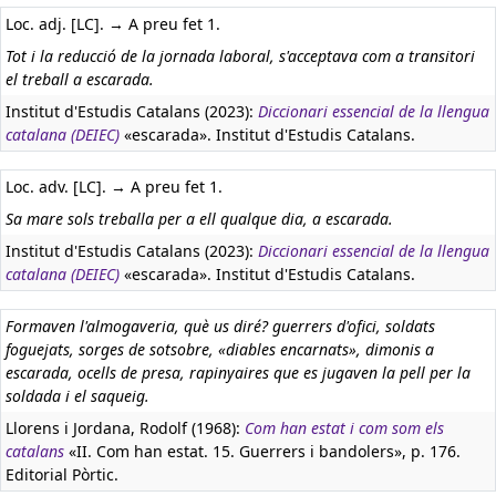
Loc. adj. [LC]. → A preu fet 1.
Tot i la reducció de la jornada laboral, s'acceptava com a transitori
el treball a escarada.
Institut d'Estudis Catalans (2023):
Diccionari essencial de la llengua
catalana (DEIEC)
«escarada». Institut d'Estudis Catalans.
Loc. adv. [LC]. → A preu fet 1.
Sa mare sols treballa per a ell qualque dia, a escarada.
Institut d'Estudis Catalans (2023):
Diccionari essencial de la llengua
catalana (DEIEC)
«escarada». Institut d'Estudis Catalans.
Formaven l'almogaveria, què us diré? guerrers d'ofici, soldats
foguejats, sorges de sotsobre, «diables encarnats», dimonis a
escarada, ocells de presa, rapinyaires que es jugaven la pell per la
soldada i el saqueig.
Llorens i Jordana, Rodolf (1968):
Com han estat i com som els
catalans
«II. Com han estat. 15. Guerrers i bandolers», p. 176.
Editorial Pòrtic.