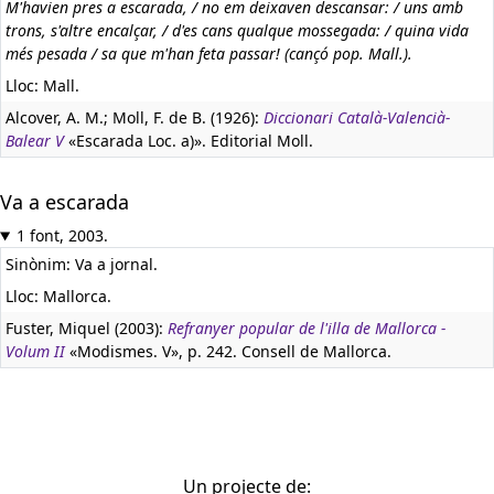
M'havien pres a escarada, / no em deixaven descansar: / uns amb
trons, s'altre encalçar, / d'es cans qualque mossegada: / quina vida
més pesada / sa que m'han feta passar! (cançó pop. Mall.).
Lloc: Mall.
Alcover, A. M.; Moll, F. de B. (1926):
Diccionari Català-Valencià-
Balear V
«Escarada Loc. a)». Editorial Moll.
Va a escarada
1 font, 2003.
Sinònim: Va a jornal.
Lloc: Mallorca.
Fuster, Miquel (2003):
Refranyer popular de l'illa de Mallorca -
Volum II
«Modismes. V», p. 242. Consell de Mallorca.
Un projecte de: