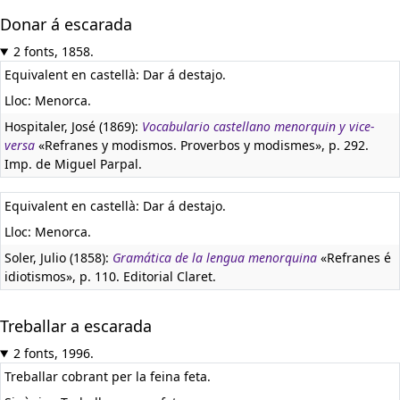
Donar á escarada
2 fonts, 1858.
Equivalent en castellà:
Dar á destajo.
Lloc: Menorca.
Hospitaler, José (1869):
Vocabulario castellano menorquin y vice-
versa
«Refranes y modismos. Proverbos y modismes», p. 292.
Imp. de Miguel Parpal.
Equivalent en castellà:
Dar á destajo.
Lloc: Menorca.
Soler, Julio (1858):
Gramática de la lengua menorquina
«Refranes é
idiotismos», p. 110. Editorial Claret.
Treballar a escarada
2 fonts, 1996.
Treballar cobrant per la feina feta.