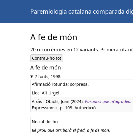
Paremiologia catalana comparada dig
A fe de món
20 recurrències en 12 variants. Primera citaci
Contrau-ho tot
A fe de món
7 fonts, 1998.
Afirmació rotunda; sorpresa.
Lloc: Alt Urgell.
Aixàs i Obiols, Joan (2024):
Paraules que m'agraden. De
Expressions», p. 108. Autoedició.
No cal dir-ho.
Bé prou que arribarà el fred, a fe de món.