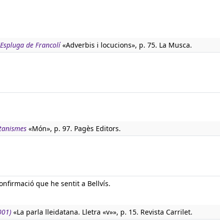
l'Espluga de Francolí
«Adverbis i locucions», p. 75. La Musca.
atanismes
«Món», p. 97. Pagès Editors.
nfirmació que he sentit a Bellvís.
001)
«La parla lleidatana. Lletra «v»», p. 15. Revista Carrilet.