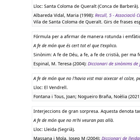
Lloc: Santa Coloma de Queralt (Conca de Barberà).
Albareda Vidal, Maria (1998):
Recull, 5 - Associació 
Vila de Santa Coloma de Queralt. Girs de frases esp
Fórmula per a afirmar de manera rotunda i emfàti
A fe de món que és cert tot el que t'explico.
Sinònim: A fe de Déu, a fe, a fe de cristià, per ma f
Espinal, M. Teresa (2004):
Diccionari de sinònims de f
A fe de món que no l'havia vist mai aixecar el colze, 
Lloc: El Vendrell.
Fontana i Tous, Joan; Nogueiro Braña, Noèlia (2021
Interjeccions de gran sorpresa. Aquesta denota ta
A fe de món que no m'hi veuran pas allà.
Lloc: Lleida (Segrià).
Massana i Mola, Josep M (2004):
Diccionari de lleid