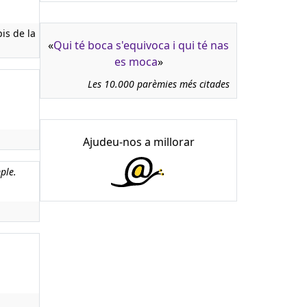
is de la
«
Qui té boca s'equivoca i qui té nas
es moca
»
Les 10.000 parèmies més citades
Ajudeu-nos a millorar
ple.