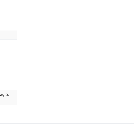
», p.