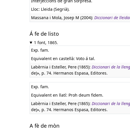
Interjeccions de gran sorpresa.
Lloc: Lleida (Segrià).
Massana i Mola, Josep M (2004):
Diccionari de lleid
Á fe de listo
1 font, 1865.
Exp. fam.
Equivalent en castellà:
Voto á tal.
Labèrnia i Esteller, Pere (1865):
Diccionari de la lle
de)», p. 74. Hermanos Espasa, Editores.
Exp. fam.
Equivalent en llatí:
Proh deum fidem.
Labèrnia i Esteller, Pere (1865):
Diccionari de la lle
de)», p. 74. Hermanos Espasa, Editores.
A fè de mòn