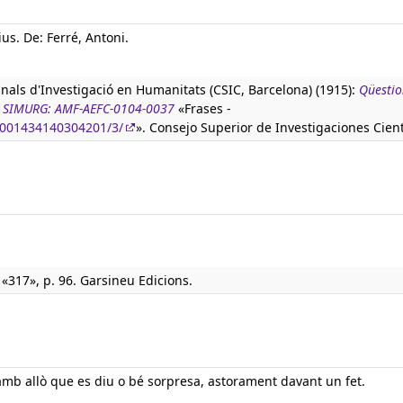
s. De: Ferré, Antoni.
anals d'Investigació en Humanitats (CSIC, Barcelona) (1915):
Qüestio
ura SIMURG: AMF-AEFC-0104-0037
«Frases -
90001434140304201/3/
». Consejo Superior de Investigaciones Cient
«317», p. 96. Garsineu Edicions.
mb allò que es diu o bé sorpresa, astorament davant un fet.