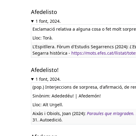
Afedelisto
1 font, 2024.
Exclamació relativa a alguna cosa o fet molt sorpr
Lloc: Torà.
L'Espitllera. Fòrum d'Estudis Segarrencs (2024):
L'E
Segarra històrica -
https://mots.efes.cat/llistat/tote
Afedelisto!
1 font, 2024.
(pop.) Interjeccions de sorpresa, d'afirmació, de re
Sinònim: Adededéu! | Afedemón!
Lloc: Alt Urgell.
Aixàs i Obiols, Joan (2024):
Paraules que m'agraden. De
31. Autoedició.