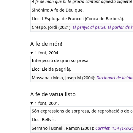
A fe de món que hi té gràcia cantant aquesta xiqueta!
Sinònim: A fe de Déu que.
Lloc: L'Espluga de Francolí (Conca de Barberà).
Crespo, Jordi (2021):
El penyic al perxe. El parlar de 
A fe de món!
1 font, 2004.
Interjecció de gran sorpresa.
Lloc: Lleida (Segrià).
Massana i Mola, Josep M (2004):
Diccionari de lleid
A fe de vatua listo
1 font, 2001.
Són expressions de sorpresa, de reprobació o de co
Lloc: Bellvís.
Serrano i Bonell, Ramon (2001):
Carrilet, 154 (1/9/2