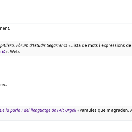
enent.
spitllera. Fòrum d'Estudis Segarrencs
«Llista de mots i expressions de 
s
». Web.
nec.
 la parla i del llenguatge de l'Alt Urgell
«Paraules que m'agraden. A