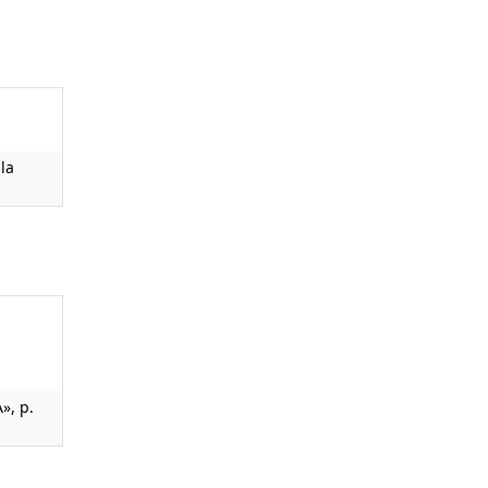
la
», p.