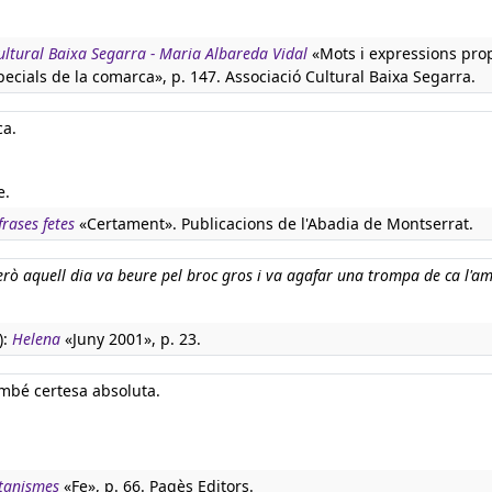
Cultural Baixa Segarra - Maria Albareda Vidal
«Mots i expressions prop
ecials de la comarca», p. 147. Associació Cultural Baixa Segarra.
ca.
e.
rases fetes
«Certament». Publicacions de l'Abadia de Montserrat.
però aquell dia va beure pel broc gros i va agafar una trompa de ca l'am
):
Helena
«Juny 2001», p. 23.
mbé certesa absoluta.
atanismes
«Fe», p. 66. Pagès Editors.