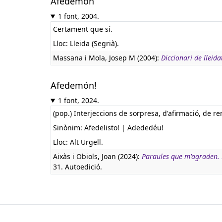
Afedemon
1 font, 2004.
Certament que sí.
Lloc: Lleida (Segrià).
Massana i Mola, Josep M (2004):
Diccionari de lleid
Afedemón!
1 font, 2024.
(pop.) Interjeccions de sorpresa, d'afirmació, de re
Sinònim: Afedelisto! | Adededéu!
Lloc: Alt Urgell.
Aixàs i Obiols, Joan (2024):
Paraules que m'agraden. De
31. Autoedició.