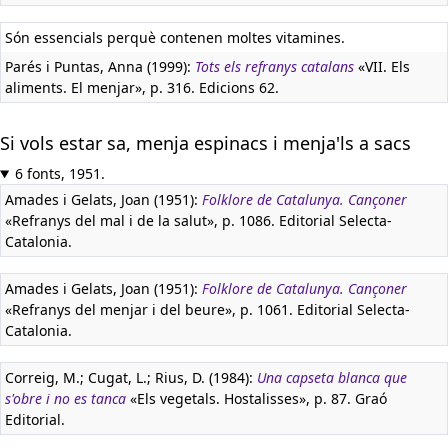
Són essencials perquè contenen moltes vitamines.
Parés i Puntas, Anna (1999):
Tots els refranys catalans
«VII. Els
aliments. El menjar», p. 316. Edicions 62.
Si vols estar sa, menja espinacs i menja'ls a sacs
6 fonts, 1951.
Amades i Gelats, Joan (1951):
Folklore de Catalunya. Cançoner
«Refranys del mal i de la salut», p. 1086. Editorial Selecta-
Catalonia.
Amades i Gelats, Joan (1951):
Folklore de Catalunya. Cançoner
«Refranys del menjar i del beure», p. 1061. Editorial Selecta-
Catalonia.
Correig, M.; Cugat, L.; Rius, D. (1984):
Una capseta blanca que
s'obre i no es tanca
«Els vegetals. Hostalisses», p. 87. Graó
Editorial.