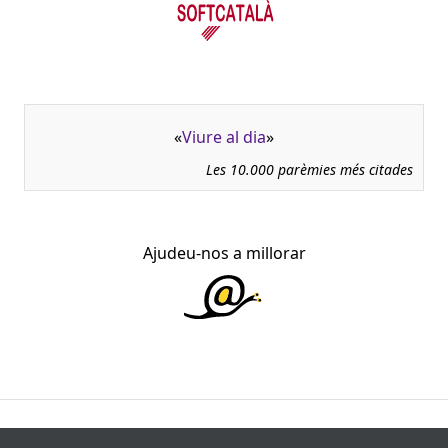
«
Viure al dia
»
Les 10.000 parèmies més citades
Ajudeu-nos a millorar
945.966 fitxes, corresponents a 108.347 paremiotipus,