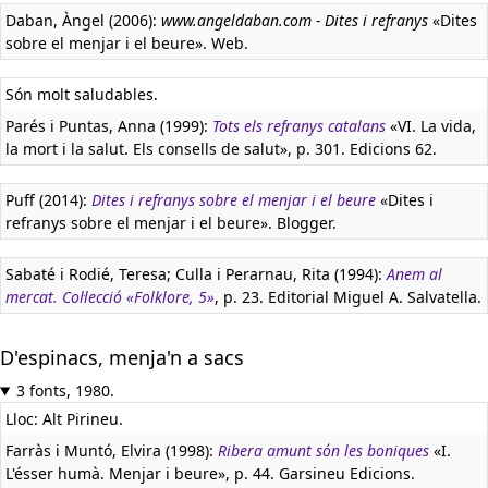
Daban, Àngel (2006):
www.angeldaban.com - Dites i refranys
«Dites
sobre el menjar i el beure». Web.
Són molt saludables.
Parés i Puntas, Anna (1999):
Tots els refranys catalans
«VI. La vida,
la mort i la salut. Els consells de salut», p. 301. Edicions 62.
Puff (2014):
Dites i refranys sobre el menjar i el beure
«Dites i
refranys sobre el menjar i el beure». Blogger.
Sabaté i Rodié, Teresa; Culla i Perarnau, Rita (1994):
Anem al
mercat. Col·lecció «Folklore, 5»
, p. 23. Editorial Miguel A. Salvatella.
D'espinacs, menja'n a sacs
3 fonts, 1980.
Lloc: Alt Pirineu.
Farràs i Muntó, Elvira (1998):
Ribera amunt són les boniques
«I.
L'ésser humà. Menjar i beure», p. 44. Garsineu Edicions.