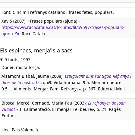
Font: Cinc mil refranys catalans i frases fetes, populars.
Xavi5 (2007): «Frases populars (ajuda) -
https://www.racocatala.cat/forums/fil/59597/frases-populars-
ajuda
». Racó Català.
Els espinacs, menja'ls a sacs
9 fonts, 1997.
Donen molta força.
Alzamora Bisbal, Jaume (2008):
Espigolant dins l'antigor. Refranys i
dites de la nostra terra
«9. Vida humana. 9.5. Menjar i beure.
9.5.1. Aliments. Menjar. Fam. Refranys», p. 367. Editorial Moll.
Biosca, Mercè; Cornadó, Maria-Pau (2003):
El refranyer de Joan
Viladot
«II. L'alimentació. El menjar i el beure», p. 21. Pagès
Editors.
Lloc: País Valencià.