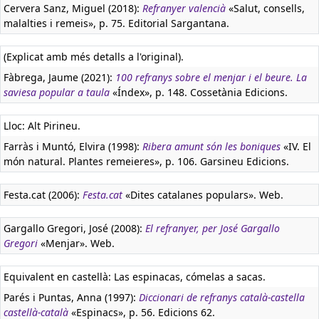
Cervera Sanz, Miguel (2018):
Refranyer valencià
«Salut, consells,
malalties i remeis», p. 75. Editorial Sargantana.
(Explicat amb més detalls a l'original).
Fàbrega, Jaume (2021):
100 refranys sobre el menjar i el beure. La
saviesa popular a taula
«Índex», p. 148. Cossetània Edicions.
Lloc: Alt Pirineu.
Farràs i Muntó, Elvira (1998):
Ribera amunt són les boniques
«IV. El
món natural. Plantes remeieres», p. 106. Garsineu Edicions.
Festa.cat (2006):
Festa.cat
«Dites catalanes populars». Web.
Gargallo Gregori, José (2008):
El refranyer, per José Gargallo
Gregori
«Menjar». Web.
Equivalent en castellà:
Las espinacas, cómelas a sacas.
Parés i Puntas, Anna (1997):
Diccionari de refranys català-castella
castellà-català
«Espinacs», p. 56. Edicions 62.