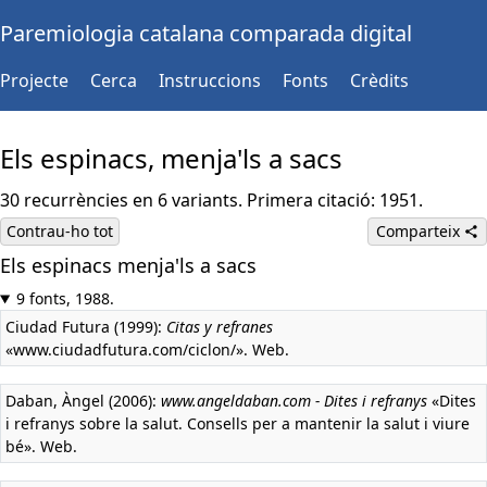
Paremiologia catalana comparada digital
Projecte
Cerca
Instruccions
Fonts
Crèdits
Els espinacs, menja'ls a sacs
30 recurrències en 6 variants. Primera citació: 1951.
Contrau-ho tot
Comparteix
Els espinacs menja'ls a sacs
9 fonts, 1988.
Ciudad Futura (1999):
Citas y refranes
«www.ciudadfutura.com/ciclon/». Web.
Daban, Àngel (2006):
www.angeldaban.com - Dites i refranys
«Dites
i refranys sobre la salut. Consells per a mantenir la salut i viure
bé». Web.