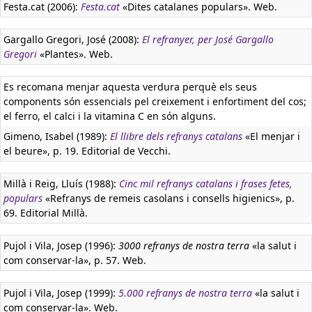
Festa.cat (2006):
Festa.cat
«Dites catalanes populars». Web.
Gargallo Gregori, José (2008):
El refranyer, per José Gargallo
Gregori
«Plantes». Web.
Es recomana menjar aquesta verdura perquè els seus
components són essencials pel creixement i enfortiment del cos;
el ferro, el calci i la vitamina C en són alguns.
Gimeno, Isabel (1989):
El llibre dels refranys catalans
«El menjar i
el beure», p. 19. Editorial de Vecchi.
Millà i Reig, Lluís (1988):
Cinc mil refranys catalans i frases fetes,
populars
«Refranys de remeis casolans i consells higienics», p.
69. Editorial Millà.
Pujol i Vila, Josep (1996):
3000 refranys de nostra terra
«la salut i
com conservar-la», p. 57. Web.
Pujol i Vila, Josep (1999):
5.000 refranys de nostra terra
«la salut i
com conservar-la». Web.