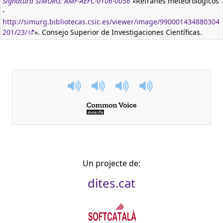
Signatura SIMURG: AMF-AEFC-0106-0056
«Refranes meteorológicos
-
http://simurg.bibliotecas.csic.es/viewer/image/990001434880304
201/23/
». Consejo Superior de Investigaciones Científicas.
Un projecte de:
dites.cat