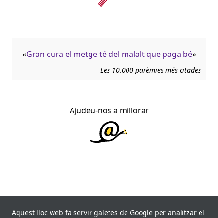
«
Gran cura el metge té del malalt que paga bé
»
Les 10.000 parèmies més citades
Ajudeu-nos a millorar
945.966 fitxes, corresponents a 108.347 paremiotipus,
recollides de 840 fonts i 8.113 informants. Última
Aquest lloc web fa servir galetes de Google per analitzar el