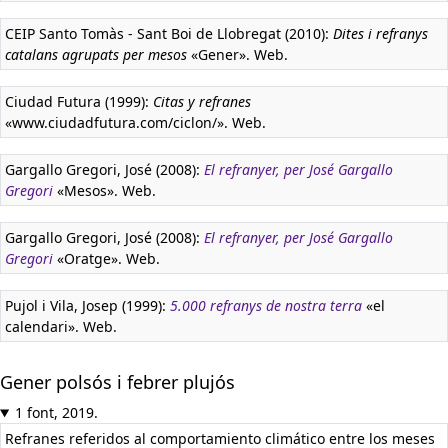
CEIP Santo Tomàs - Sant Boi de Llobregat (2010):
Dites i refranys
catalans agrupats per mesos
«Gener». Web.
Ciudad Futura (1999):
Citas y refranes
«www.ciudadfutura.com/ciclon/». Web.
Gargallo Gregori, José (2008):
El refranyer, per José Gargallo
Gregori
«Mesos». Web.
Gargallo Gregori, José (2008):
El refranyer, per José Gargallo
Gregori
«Oratge». Web.
Pujol i Vila, Josep (1999):
5.000 refranys de nostra terra
«el
calendari». Web.
Gener polsós i febrer plujós
1 font, 2019.
Refranes referidos al comportamiento climático entre los meses