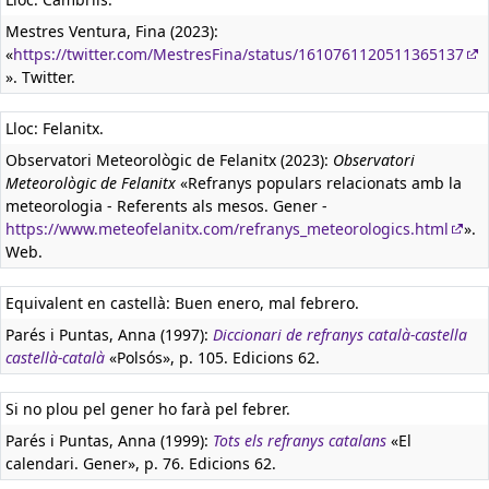
Mestres Ventura, Fina (2023):
«
https://twitter.com/MestresFina/status/1610761120511365137
». Twitter.
Lloc: Felanitx.
Observatori Meteorològic de Felanitx (2023):
Observatori
Meteorològic de Felanitx
«Refranys populars relacionats amb la
meteorologia - Referents als mesos. Gener -
https://www.meteofelanitx.com/refranys_meteorologics.html
».
Web.
Equivalent en castellà:
Buen enero, mal febrero.
Parés i Puntas, Anna (1997):
Diccionari de refranys català-castella
castellà-català
«Polsós», p. 105. Edicions 62.
Si no plou pel gener ho farà pel febrer.
Parés i Puntas, Anna (1999):
Tots els refranys catalans
«El
calendari. Gener», p. 76. Edicions 62.