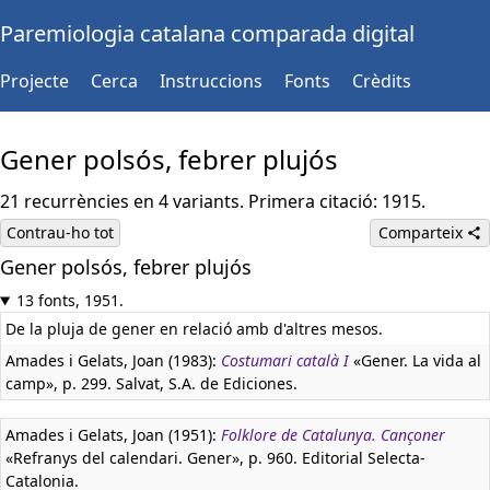
Paremiologia catalana comparada digital
Projecte
Cerca
Instruccions
Fonts
Crèdits
Gener polsós, febrer plujós
21 recurrències en 4 variants. Primera citació: 1915.
Contrau-ho tot
Comparteix
Gener polsós, febrer plujós
13 fonts, 1951.
De la pluja de gener en relació amb d'altres mesos.
Amades i Gelats, Joan (1983):
Costumari català I
«Gener. La vida al
camp», p. 299. Salvat, S.A. de Ediciones.
Amades i Gelats, Joan (1951):
Folklore de Catalunya. Cançoner
«Refranys del calendari. Gener», p. 960. Editorial Selecta-
Catalonia.