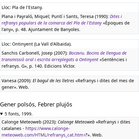
Lloc: Pla de l'Estany.
Plana i Payraló, Miquel; Puntí i Sants, Teresa (1990):
Dites i
refranys populars de la comarca del Pla de l'Estany
«Èpoques de
l'any», p. 48. Ajuntament de Banyoles.
Lloc: Ontinyent (La Vall d'Albaida).
Sanchis Carbonell, Josep (2007):
Bocaviu. Bocins de llengua de
transmissió oral i escrita arreplegats a Ontinyent
«Sentències i
refranys. G», p. 140. Edicions Víctor.
Vanesa (2009):
El bagul de les lletres
«Refranys i dites del mes de
gener». Web.
Gener polsós, Febrer plujós
5 fonts, 1999.
Calonge Meteoweb (2023):
Calonge Meteoweb
«Refranys i dites
catalanes -
https://www.calonge-
meteoweb.com/HTML/refranys_cat.htm
». Web.