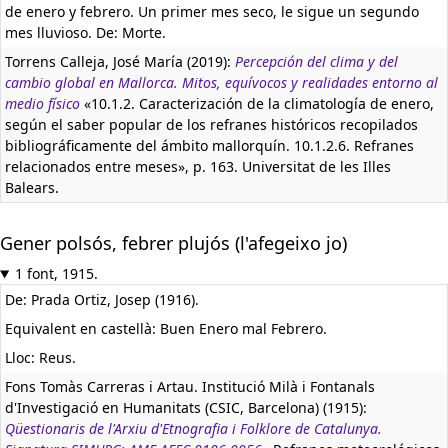
de enero y febrero. Un primer mes seco, le sigue un segundo
mes lluvioso. De: Morte.
Torrens Calleja, José María (2019):
Percepción del clima y del
cambio global en Mallorca. Mitos, equívocos y realidades entorno al
medio físico
«10.1.2. Caracterización de la climatología de enero,
según el saber popular de los refranes históricos recopilados
bibliográficamente del ámbito mallorquín. 10.1.2.6. Refranes
relacionados entre meses», p. 163. Universitat de les Illes
Balears.
Gener polsós, febrer plujós (l'afegeixo jo)
1 font, 1915.
De: Prada Ortiz, Josep (1916).
Equivalent en castellà:
Buen Enero mal Febrero.
Lloc: Reus.
Fons Tomàs Carreras i Artau. Institució Milà i Fontanals
d'Investigació en Humanitats (CSIC, Barcelona) (1915):
Qüestionaris de l'Arxiu d'Etnografia i Folklore de Catalunya.