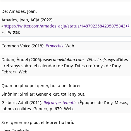
De: Amades, Joan.
Amades, Joan, ACJA (2022):
«
https://twitter.com/amades_acja/status/1487923584295075843
». Twitter.
Common Voice (2018):
Proverbis
. Web.
Daban, Àngel (2006):
www.angeldaban.com - Dites i refranys
«Dites
i refranys sobre el calendari de l'any. Dites i refranys de l'any.
Febrer». Web.
Quan no plou pel gener, ho fa pel febrer.
Sinònim: Similar: Gener eixut, tot l'any put.
Gisbert, Adolf (2011):
Refranyer temàtic
«Èpoques de l'any. Mesos,
labors i collites. Gener», p. 679. Web.
Si el gener no plou, el febrer ho farà.
Lloc: Cambrils.