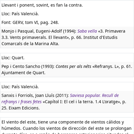
Llevant i ponent, sovint, es fan la contra.
Lloc: País Valencià.
Font: GERV, tom VI, pag. 248.
Monjo i Pasqual, Eugeni-Adolf (1994):
Saba vella
«3. Primavera
3.3. Vents primaverals. El llevant», p. 66. Institut d'Estudis
Comarcals de la Marina Alta.
Lloc: Quart.
Pep i Cento Sancho (1993):
Contes per als néts
«Refranys. L», p. 61.
Ajuntament de Quart.
Lloc: País Valencià.
Sanxis i Forriols, Joan Lluís (2011):
Saviesa popular. Recull de
refranys i frases fetes
«Capítol I: El cel i la terra. 1.4 L'oratge», p.
25. Eixam Edicions.
El viento del este, tiene una componente de vientos cálidos y
húmedos. Cuando los vientos de dirección del este se prolongan