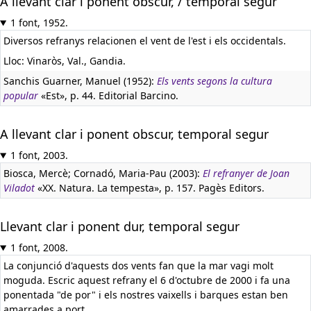
A llevant clar i ponent obscur, / temporal segur
1 font, 1952.
Diversos refranys relacionen el vent de l'est i els occidentals.
Lloc: Vinaròs, Val., Gandia.
Sanchis Guarner, Manuel (1952):
Els vents segons la cultura
popular
«Est», p. 44. Editorial Barcino.
A llevant clar i ponent obscur, temporal segur
1 font, 2003.
Biosca, Mercè; Cornadó, Maria-Pau (2003):
El refranyer de Joan
Viladot
«XX. Natura. La tempesta», p. 157. Pagès Editors.
Llevant clar i ponent dur, temporal segur
1 font, 2008.
La conjunció d'aquests dos vents fan que la mar vagi molt
moguda. Escric aquest refrany el 6 d'octubre de 2000 i fa una
ponentada "de por" i els nostres vaixells i barques estan ben
amarrades a port.