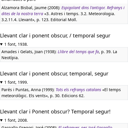
Alzamora Bisbal, Jaume (2008):
Espigolant dins l'antigor. Refranys i
dites de la nostra terra
«3. Astres i temps. 3.2. Meteorologia.
3.2.11.4. Llevant», p. 123. Editorial Moll.
Llevant clar i ponent obscur, / temporal segur
1 font, 1938.
Amades i Gelats, Joan (1938):
Llibre del temps que fa
, p. 39. La
Neotípia.
Llevant clar i ponent obscur, temporal, segur
1 font, 1999.
Parés i Puntas, Anna (1999):
Tots els refranys catalans
«El temps
meteorològic. Els vents», p. 30. Edicions 62.
Llevant clar i Ponent obscur? Temporal segur!
1 font, 2008.
Gargallo Gregori, José (2008):
El refranyer, per José Gargallo