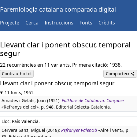
Paremiologia catalana comparada digital
Projecte
Cerca
Instruccions
Fonts
Crèdits
Llevant clar i ponent obscur, temporal
segur
22 recurrències en 11 variants. Primera citació: 1938.
Contrau-ho tot
Comparteix
Llevant clar i ponent obscur, temporal segur
11 fonts, 1951.
Amades i Gelats, Joan (1951):
Folklore de Catalunya. Cançoner
«Refranys del cel», p. 948. Editorial Selecta-Catalonia.
Lloc: País Valencià.
Cervera Sanz, Miguel (2018):
Refranyer valencià
«Aire i vent», p.
35. Editorial Sargantana.