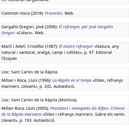
Common Voice (2018):
Proverbis
. Web.
Gargallo Gregori, José (2008):
El refranyer, per José Gargallo
Gregori
«Colors». Web.
Martí i Adell, Cristòfor (1987):
El nostre refranyer
«Natura, any
natural i santoral, oratge, camp i collites», p. 97. Editorial
l'Esquer.
Lloc: Sant Carles de la Ràpita.
Millan i Roca, Lluís (1996):
La Ràpita en el temps
«Dites, refranys
mariners. Llevant», p. 332. Autoedició.
Lloc: Sant Carles de la Ràpita (Montsia).
Millan Roca, Lluís (2003):
Pescadors i navegants als Alfacs. Crònica
de la Ràpita marinera
«Dites i refranys mariners. Sobre els vents.
Llevant», p. 193. Autoedició.