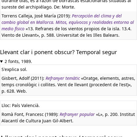
durante días, es a razón de borrascas estacionarias situadas al
sureste del archipiélago. De: Morte.
Torrens Calleja, José María (2019):
Percepción del clima y del
cambio global en Mallorca. Mitos, equívocos y realidades entorno al
medio físico
«13. Refranes de los vientos propios de la isla. 13.4.
Viento de Llevant», p. 588. Universitat de les Illes Balears.
Llevant clar i ponent obscur? Temporal segur
2 fonts, 1989.
S'explica sol.
Gisbert, Adolf (2011):
Refranyer temàtic
«Oratge, elements, astres,
temps cronològic i collites. Vent de llevant (procedent de l'est)»,
p. 628. Web.
Lloc: País Valencià.
Romà Font, Francesc (1989):
Refranyer popular
«L», p. 200. Institut
Alacantí de Cultura Juan Gil-Albert.