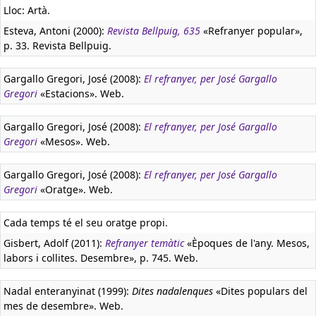
Lloc: Artà.
Esteva, Antoni (2000):
Revista Bellpuig, 635
«Refranyer popular»,
p. 33. Revista Bellpuig.
Gargallo Gregori, José (2008):
El refranyer, per José Gargallo
Gregori
«Estacions». Web.
Gargallo Gregori, José (2008):
El refranyer, per José Gargallo
Gregori
«Mesos». Web.
Gargallo Gregori, José (2008):
El refranyer, per José Gargallo
Gregori
«Oratge». Web.
Cada temps té el seu oratge propi.
Gisbert, Adolf (2011):
Refranyer temàtic
«Èpoques de l'any. Mesos,
labors i collites. Desembre», p. 745. Web.
Nadal enteranyinat (1999):
Dites nadalenques
«Dites populars del
mes de desembre». Web.