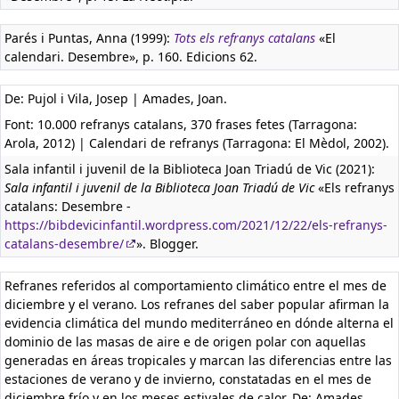
Parés i Puntas, Anna (1999):
Tots els refranys catalans
«El
calendari. Desembre», p. 160. Edicions 62.
De: Pujol i Vila, Josep | Amades, Joan.
Font: 10.000 refranys catalans, 370 frases fetes (Tarragona:
Arola, 2012) | Calendari de refranys (Tarragona: El Mèdol, 2002).
Sala infantil i juvenil de la Biblioteca Joan Triadú de Vic (2021):
Sala infantil i juvenil de la Biblioteca Joan Triadú de Vic
«Els refranys
catalans: Desembre -
https://bibdevicinfantil.wordpress.com/2021/12/22/els-refranys-
catalans-desembre/
». Blogger.
Refranes referidos al comportamiento climático entre el mes de
diciembre y el verano. Los refranes del saber popular afirman la
evidencia climática del mundo mediterráneo en dónde alterna el
dominio de las masas de aire e de origen polar con aquellas
generadas en áreas tropicales y marcan las diferencias entre las
estaciones de verano y de invierno, constatadas en el mes de
diciembre frío y en los meses estivales de calor. De: Amades.