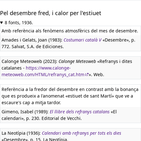
Pel desembre fred, i calor per l'estiuet
8 fonts, 1936.
Amb referència als fenòmens atmosfèrics del mes de desembre.
Amades i Gelats, Joan (1983):
Costumari català V
«Desembre», p.
772. Salvat, S.A. de Ediciones.
Calonge Meteoweb (2023):
Calonge Meteoweb
«Refranys i dites
catalanes -
https://www.calonge-
meteoweb.com/HTML/refranys_cat.htm
». Web.
Referència a la fredor del desembre en contrast amb la bonança
que es produeix a l'anomenat «estiuet de sant Martí» que ve a
escaure's cap a mitja tardor.
Gimeno, Isabel (1989):
El llibre dels refranys catalans
«El
calendari», p. 230. Editorial de Vecchi.
La Neotípia (1936):
Calendari amb refranys per tots els dies
«Desembre», p. 15. La Neotípia.