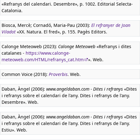
«Refranys del calendari. Desembre», p. 1002. Editorial Selecta-
Catalonia.
Biosca, Mercè; Cornadó, Maria-Pau (2003):
El refranyer de Joan
Viladot
«XX. Natura. El fred», p. 155. Pagès Editors.
Calonge Meteoweb (2023):
Calonge Meteoweb
«Refranys i dites
catalanes -
https://www.calonge-
meteoweb.com/HTML/refranys_cat.htm
». Web.
Common Voice (2018):
Proverbis
. Web.
Daban, Àngel (2006):
www.angeldaban.com - Dites i refranys
«Dites
i refranys sobre el calendari de l'any. Dites i refranys de l'any.
Desembre». Web.
Daban, Àngel (2006):
www.angeldaban.com - Dites i refranys
«Dites
i refranys sobre el calendari de l'any. Dites i refranys de l'any.
Estiu». Web.