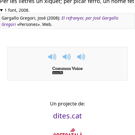
Per les lletres un xiquet; per picar ferro, un home fet
1 font, 2008.
Gargallo Gregori, José (2008):
El refranyer, per José Gargallo
Gregori
«Persones». Web.
Un projecte de:
dites.cat