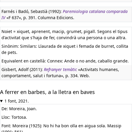
Farnés i Badó, Sebastià (1992):
Paremiologia catalana comparada
IV
«F 637», p. 391. Columna Edicions.
Noiet = xiquet, aprenent, macip, grumet, pigall. Segons el tipus
d'activitat que s'haja de fer, convindrà una persona o una altra.
Sinònim: Similars: Llaurada de xiquet i femada de burret, collita
de pets.
Equivalent en castellà:
Connex: Ande o no ande, caballo grande.
Gisbert, Adolf (2011):
Refranyer temàtic
«Activitats humanes,
comportament, salut i fortuna», p. 334. Web.
A ferrer en barbes, a la lletra en baves
1 font, 2021.
De: Moreira, Joan.
Lloc: Tortosa.
Font: Moreira (1925): No hi ha bon olla en aigua sola. Massip
(1991: 561).