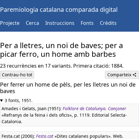
Paremiologia catalana comparada digital
Projecte
Cerca
Instruccions
Fonts
Crèdits
Per a lletres, un noi de baves; per a
picar ferro, un home amb barbes
23 recurrències en 17 variants. Primera citació: 1884.
Contrau-ho tot
Comparteix
Per ferrer un home de pèls, per les lletres un noi de
baves
3 fonts, 1951.
Amades i Gelats, Joan (1951):
Folklore de Catalunya. Cançoner
«Refranys de la feina i dels oficis», p. 1119. Editorial Selecta-
Catalonia.
Festa.cat (2006):
Festa.cat
«Dites catalanes populars». Web.