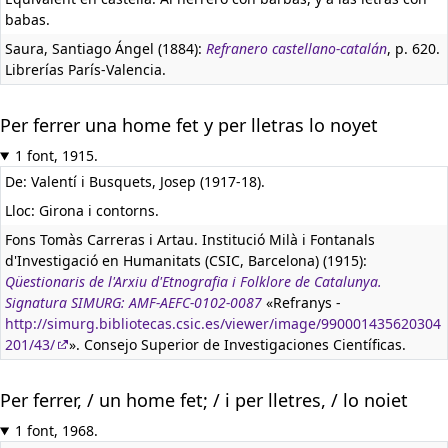
babas.
Saura, Santiago Ángel (1884):
Refranero castellano-catalán
, p. 620.
Librerías París-Valencia.
Per ferrer una home fet y per lletras lo noyet
1 font, 1915.
De: Valentí i Busquets, Josep (1917-18).
Lloc: Girona i contorns.
Fons Tomàs Carreras i Artau. Institució Milà i Fontanals
d'Investigació en Humanitats (CSIC, Barcelona) (1915):
Qüestionaris de l'Arxiu d'Etnografia i Folklore de Catalunya.
Signatura SIMURG: AMF-AEFC-0102-0087
«Refranys -
http://simurg.bibliotecas.csic.es/viewer/image/990001435620304
201/43/
». Consejo Superior de Investigaciones Científicas.
Per ferrer, / un home fet; / i per lletres, / lo noiet
1 font, 1968.