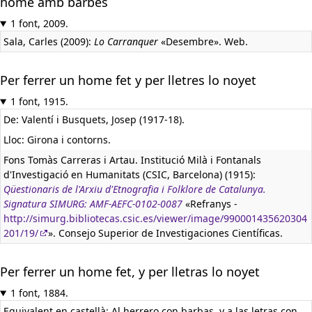
home amb barbes
1 font, 2009.
Sala, Carles (2009):
Lo Carranquer
«Desembre». Web.
Per ferrer un home fet y per lletres lo noyet
1 font, 1915.
De: Valentí i Busquets, Josep (1917-18).
Lloc: Girona i contorns.
Fons Tomàs Carreras i Artau. Institució Milà i Fontanals
d'Investigació en Humanitats (CSIC, Barcelona) (1915):
Qüestionaris de l'Arxiu d'Etnografia i Folklore de Catalunya.
Signatura SIMURG: AMF-AEFC-0102-0087
«Refranys -
http://simurg.bibliotecas.csic.es/viewer/image/990001435620304
201/19/
». Consejo Superior de Investigaciones Científicas.
Per ferrer un home fet, y per lletras lo noyet
1 font, 1884.
Equivalent en castellà:
Al herrero con barbas, y a las letras con