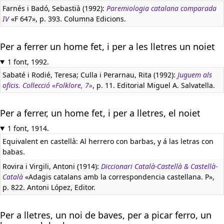
Farnés i Badó, Sebastià (1992):
Paremiologia catalana comparada
IV
«F 647», p. 393. Columna Edicions.
Per a ferrer un home fet, i per a les lletres un noiet
1 font, 1992.
Sabaté i Rodié, Teresa; Culla i Perarnau, Rita (1992):
Juguem als
oficis. Col·lecció «Folklore, 7»
, p. 11. Editorial Miguel A. Salvatella.
Per a ferrer, un home fet, i per a lletres, el noiet
1 font, 1914.
Equivalent en castellà:
Al herrero con barbas, y á las letras con
babas.
Rovira i Virgili, Antoni (1914):
Diccionari Català-Castellà & Castellà-
Català
«Adagis catalans amb la correspondencia castellana. P»,
p. 822. Antoni López, Editor.
Per a lletres, un noi de baves, per a picar ferro, un