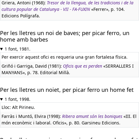
Griera, Antoni (1968):
Tresor de la llengua, de les tradicions i de la
cultura popular de Catalunya - VII - FA-FUXIN
«Ferrer», p. 104.
Edicions Polígrafa.
Per les lletres un noi de baves; per picar ferro, un
home amb barbes
1 font, 1981.
Per exercir aquest ofici es requeria una gran fortalesa física.
Griñó i Garriga, David (1981):
Oficis que es perden
«SERRALLERS I
MANYANS», p. 78. Editorial Millà.
Per les lletres un noiet, per picar ferro un home fet
1 font, 1998.
Lloc: Alt Pirineu.
Farràs i Muntó, Elvira (1998):
Ribera amunt són les boniques
«III. El
món econòmic i laboral. Oficis», p. 80. Garsineu Edicions.