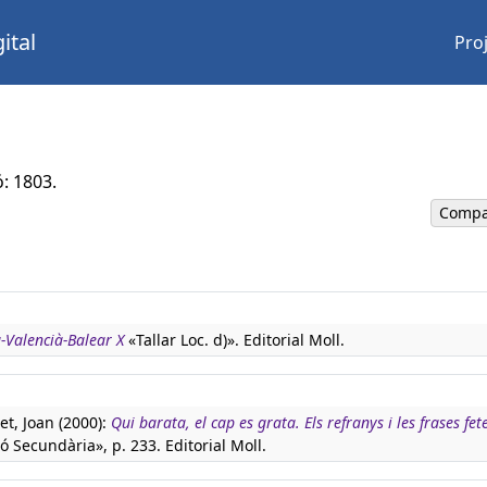
ital
Pro
ó: 1803.
Compa
à-Valencià-Balear X
«Tallar Loc. d)». Editorial Moll.
t, Joan (2000):
Qui barata, el cap es grata. Els refranys i les frases fet
ó Secundària», p. 233. Editorial Moll.