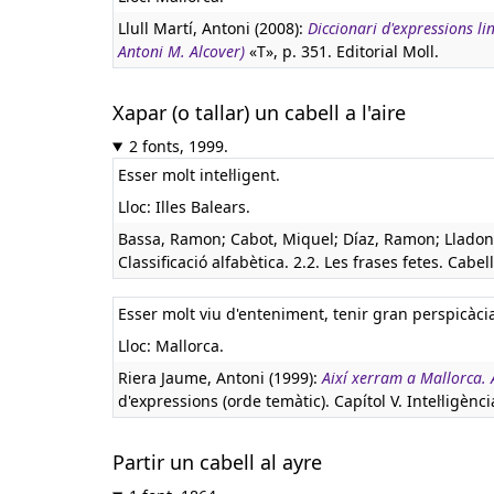
Llull Martí, Antoni (2008):
Diccionari d'expressions li
Antoni M. Alcover)
«T», p. 351. Editorial Moll.
Xapar (o tallar) un cabell a l'aire
2 fonts, 1999.
Esser molt intel·ligent.
Lloc: Illes Balears.
Bassa, Ramon; Cabot, Miquel; Díaz, Ramon; Lladone
Classificació alfabètica. 2.2. Les frases fetes. Cabell
Esser molt viu d'enteniment, tenir gran perspicàci
Lloc: Mallorca.
Riera Jaume, Antoni (1999):
Així xerram a Mallorca. 
d'expressions (orde temàtic). Capítol V. Intel·ligènci
Partir un cabell al ayre