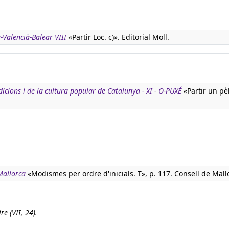
-Valencià-Balear VIII
«Partir Loc. c)». Editorial Moll.
adicions i de la cultura popular de Catalunya - XI - O-PUXÉ
«Partir un pè
Mallorca
«Modismes per ordre d'inicials. T», p. 117. Consell de Mall
re (VII, 24).