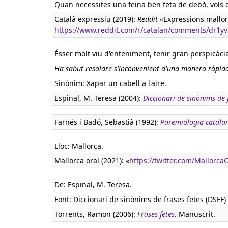
Quan necessites una feina ben feta de debò, vols q
Català expressiu (2019):
Reddit
«Expressions mallor
https://www.reddit.com/r/catalan/comments/dr1y
Ésser molt viu d'enteniment, tenir gran perspicàci
Ha sabut resoldre s'inconvenient d'una manera ràpida, 
Sinònim: Xapar un cabell a l'aire.
Espinal, M. Teresa (2004):
Diccionari de sinònims de f
Farnés i Badó, Sebastià (1992):
Paremiologia catala
Lloc: Mallorca.
Mallorca oral (2021): «
https://twitter.com/Mallorc
De: Espinal, M. Teresa.
Font: Diccionari de sinònims de frases fetes (DSFF) 
Torrents, Ramon (2006):
Frases fetes
. Manuscrit.