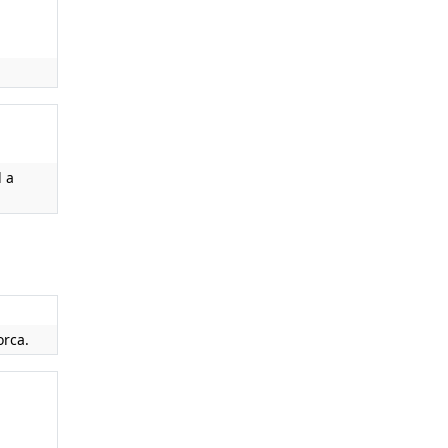
l a
orca.