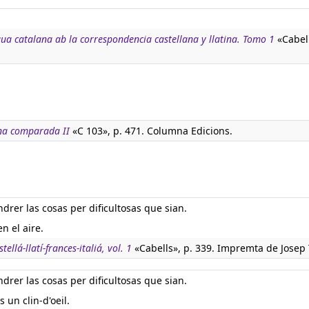
ngua catalana ab la correspondencia castellana y llatina. Tomo 1
«Cabell
na comparada II
«C 103», p. 471. Columna Edicions.
drer las cosas per dificultosas que sian.
n el aire.
tellá-llatí-frances-italiá, vol. 1
«Cabells», p. 339. Impremta de Josep 
drer las cosas per dificultosas que sian.
un clin-d'oeil.