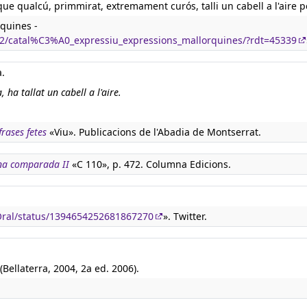
ue qualcú, primmirat, extremament curós, talli un cabell a l'aire p
quines -
v2/catal%C3%A0_expressiu_expressions_mallorquines/?rdt=45339
a.
ha tallat un cabell a l'aire.
rases fetes
«Viu». Publicacions de l'Abadia de Montserrat.
na comparada II
«C 110», p. 472. Columna Edicions.
aOral/status/1394654252681867270
». Twitter.
(Bellaterra, 2004, 2a ed. 2006).