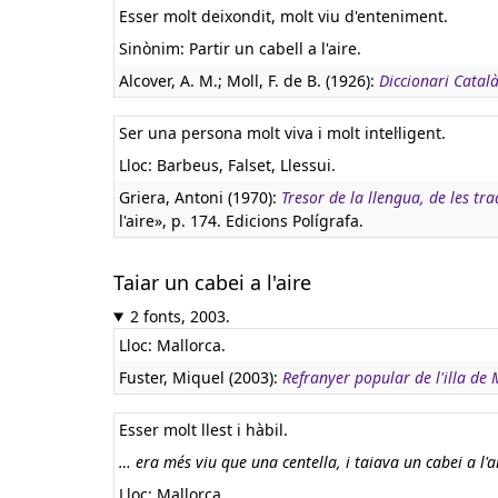
Esser molt deixondit, molt viu d'enteniment.
Sinònim: Partir un cabell a l'aire.
Alcover, A. M.; Moll, F. de B. (1926):
Diccionari Català
Ser una persona molt viva i molt intel·ligent.
Lloc: Barbeus, Falset, Llessui.
Griera, Antoni (1970):
Tresor de la llengua, de les tr
l'aire», p. 174. Edicions Polígrafa.
Taiar un cabei a l'aire
2 fonts, 2003.
Lloc: Mallorca.
Fuster, Miquel (2003):
Refranyer popular de l'illa de 
Esser molt llest i hàbil.
… era més viu que una centella, i taiava un cabei a l'ai
Lloc: Mallorca.