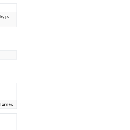
», p.
Torner.