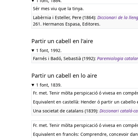
1 font, 1864.
Sér mes viu que la tinya.
Labèrnia i Esteller, Pere (1864):
Diccionari de la lle
261. Hermanos Espasa, Editores.
Partir un cabell en l'aire
1 font, 1992.
Farnés i Badó, Sebastià (1992):
Paremiologia catala
Partir un cabell en lo aire
1 font, 1839.
Fr. met. Tenir mòlta perspicació ó vivesa en compén
Equivalent en castellà:
Hender ó partir un cabello e
Una societat de catalans (1839):
Diccionari catalá-cas
Fr. met. Tenir mòlta perspicació ó vivesa en compén
Equivalent en francès:
Comprendre, concevoir dans 