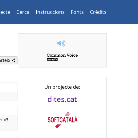
jecte
Cerca
Instruccions
Fonts
Crèdits
rteix
Un projecte de:
dites.cat
es
«3.