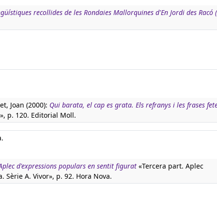
ngüístiques recollides de les Rondaies Mallorquines d'En Jordi des Racó 
t, Joan (2000):
Qui barata, el cap es grata. Els refranys i les frases fet
», p. 120. Editorial Moll.
a.
Aplec d'expressions populars en sentit figurat
«Tercera part. Aplec
a. Sèrie A. Vivor», p. 92. Hora Nova.