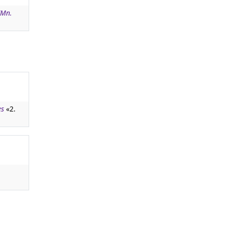
(Mn.
es
«2.