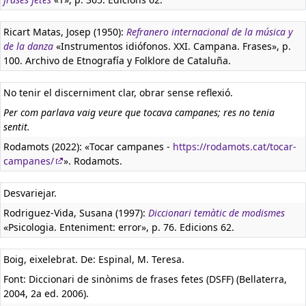
Ricart Matas, Josep (1950):
Refranero internacional de la música y
de la danza
«Instrumentos idiófonos. XXI. Campana. Frases», p.
100. Archivo de Etnografía y Folklore de Cataluña.
No tenir el discerniment clar, obrar sense reflexió.
Per com parlava vaig veure que tocava campanes; res no tenia
sentit.
Rodamots (2022): «Tocar campanes -
https://rodamots.cat/tocar-
campanes/
». Rodamots.
Desvariejar.
Rodriguez-Vida, Susana (1997):
Diccionari temàtic de modismes
«Psicologia. Enteniment: error», p. 76. Edicions 62.
Boig, eixelebrat. De: Espinal, M. Teresa.
Font: Diccionari de sinònims de frases fetes (DSFF) (Bellaterra,
2004, 2a ed. 2006).