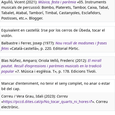
Agulló, Vicent (2021):
Música, festa i parèmia
«05. Instruments
musicals de percussió: Bombo, Platerets, Tambor, Caixa, Tabal,
Tabalet, Atabal, Tamborí, Timbal, Castanyoles, Esclafidors,
Postisses, etc.». Blogger.
Equivalent en castellà:
Irse por los cerros de Úbeda, tocar el
violón.
Balbastre i Ferrer, Josep (1977):
Nou recull de modismes i frases
fetes
«Català-castellà», p. 220. Editorial Pòrtic.
Blas Núñez, Amparo; Oriola Velló, Frederic (2012):
El mirall
pautat. Recull d'expressions i parèmies musicals en la tradició
popular
«7. Música i església. T», p. 178. Edicions Tívoli.
Mancar d'enteniment, no tenir el seny complet, no anar o estar
bé del cap.
Correu / Vera Grau, Idali (2023):
Correu
«
https://pccd.dites.cat/p/No_tocar_quarts_ni_hores
». Correu
electrònic.