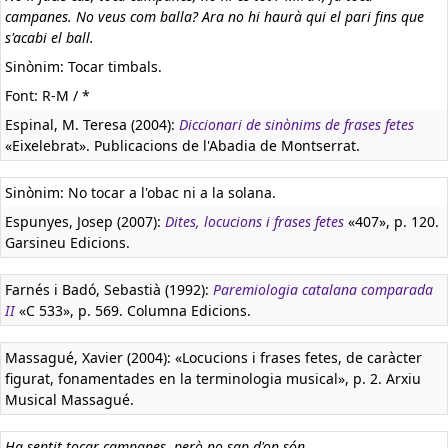
campanes. No veus com balla? Ara no hi haurà qui el pari fins que
s'acabi el ball.
Sinònim: Tocar timbals.
Font: R-M / *
Espinal, M. Teresa (2004):
Diccionari de sinònims de frases fetes
«Eixelebrat». Publicacions de l'Abadia de Montserrat.
Sinònim: No tocar a l'obac ni a la solana.
Espunyes, Josep (2007):
Dites, locucions i frases fetes
«407», p. 120.
Garsineu Edicions.
Farnés i Badó, Sebastià (1992):
Paremiologia catalana comparada
II
«C 533», p. 569. Columna Edicions.
Massagué, Xavier (2004): «Locucions i frases fetes, de caràcter
figurat, fonamentades en la terminologia musical», p. 2. Arxiu
Musical Massagué.
Ha sentit tocar campanes, però no sap d'on són.