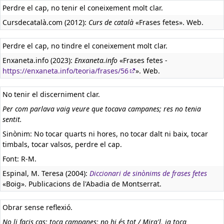
Perdre el cap, no tenir el coneixement molt clar.
Cursdecatalà.com (2012):
Curs de català
«Frases fetes». Web.
Perdre el cap, no tindre el coneixement molt clar.
Enxaneta.info (2023):
Enxaneta.info
«Frases fetes -
https://enxaneta.info/teoria/frases/56
». Web.
No tenir el discerniment clar.
Per com parlava vaig veure que tocava campanes; res no tenia
sentit.
Sinònim: No tocar quarts ni hores, no tocar dalt ni baix, tocar
timbals, tocar valsos, perdre el cap.
Font: R-M.
Espinal, M. Teresa (2004):
Diccionari de sinònims de frases fetes
«Boig». Publicacions de l'Abadia de Montserrat.
Obrar sense reflexió.
No li facis cas; toca campanes; no hi és tot / Mira'l, ja toca