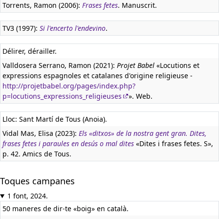
Torrents, Ramon (2006):
Frases fetes
. Manuscrit.
TV3 (1997):
Si l'encerto l'endevino
.
Délirer, dérailler.
Valldosera Serrano, Ramon (2021):
Projet Babel
«Locutions et
expressions espagnoles et catalanes d'origine religieuse -
http://projetbabel.org/pages/index.php?
p=locutions_expressions_religieuses
». Web.
Lloc: Sant Martí de Tous (Anoia).
Vidal Mas, Elisa (2023):
Els «ditxos» de la nostra gent gran. Dites,
frases fetes i paraules en desús o mal dites
«Dites i frases fetes. S»,
p. 42. Amics de Tous.
Toques campanes
1 font, 2024.
50 maneres de dir-te «boig» en català.