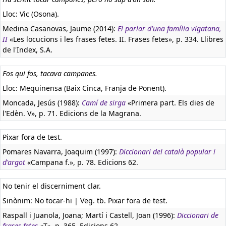
Lloc: Vic (Osona).
Medina Casanovas, Jaume (2014):
El parlar d'una família vigatana,
II
«Les locucions i les frases fetes. II. Frases fetes», p. 334. Llibres
de l'Index, S.A.
Fos qui fos, tacava campanes.
Lloc: Mequinensa (Baix Cinca, Franja de Ponent).
Moncada, Jesús (1988):
Camí de sirga
«Primera part. Els dies de
l'Edèn. V», p. 71. Edicions de la Magrana.
Pixar fora de test.
Pomares Navarra, Joaquim (1997):
Diccionari del català popular i
d'argot
«Campana f.», p. 78. Edicions 62.
No tenir el discerniment clar.
Sinònim: No tocar-hi | Veg. tb. Pixar fora de test.
Raspall i Juanola, Joana; Martí i Castell, Joan (1996):
Diccionari de
frases fetes
«T», p. 365. Edicions 62.