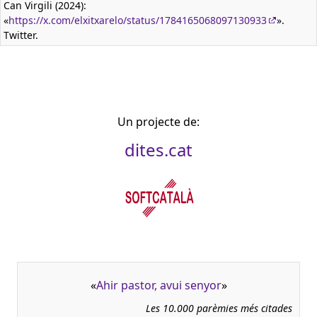
Can Virgili (2024):
«
https://x.com/elxitxarelo/status/1784165068097130933
».
Twitter.
Un projecte de:
dites.cat
«
Ahir pastor, avui senyor
»
Les 10.000 parèmies més citades