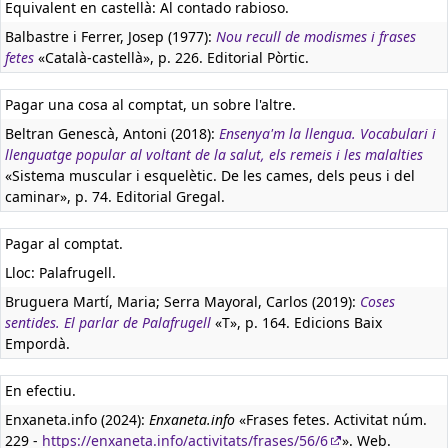
Equivalent en castellà:
Al contado rabioso.
Balbastre i Ferrer, Josep (1977):
Nou recull de modismes i frases
fetes
«Català-castellà», p. 226. Editorial Pòrtic.
Pagar una cosa al comptat, un sobre l'altre.
Beltran Genescà, Antoni (2018):
Ensenya'm la llengua. Vocabulari i
llenguatge popular al voltant de la salut, els remeis i les malalties
«Sistema muscular i esquelètic. De les cames, dels peus i del
caminar», p. 74. Editorial Gregal.
Pagar al comptat.
Lloc: Palafrugell.
Bruguera Martí, Maria; Serra Mayoral, Carlos (2019):
Coses
sentides. El parlar de Palafrugell
«T», p. 164. Edicions Baix
Empordà.
En efectiu.
Enxaneta.info (2024):
Enxaneta.info
«Frases fetes. Activitat núm.
229 -
https://enxaneta.info/activitats/frases/56/6
». Web.