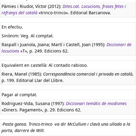
Pàmies i Riudor, Víctor (2012):
Dites.cat. Locucions, frases fetes i
refranys del català
«trinco-trinco». Editorial Barcanova.
En efectiu.
Sinònim: Veg. Al comptat.
Raspall i Juanola, Joana; Martí i Castell, Joan (1995):
Diccionari de
locucions
«T», p. 249. Edicions 62.
Equivalent en castellà:
Al contado rabioso.
Riera, Manel (1985):
Correspondència comercial i privada en català
,
p. 199. Editorial Llar del Llibre.
Pagar al comptat.
Rodriguez-Vida, Susana (1997):
Diccionari temàtic de modismes
«Diners. Pagament», p. 29. Edicions 62.
-Pasta gansa. Trinco-trinco -va dir McCullum i clavà una ullada a la
porta, darrere de Wilt.