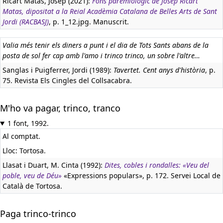
Ricart Matas, Josep (2021):
Fons paremiològic de Josep Ricart
Matas, dipositat a la Reial Acadèmia Catalana de Belles Arts de Sant
Jordi (RACBASJ)
, p. 1_12.jpg. Manuscrit.
Valia més tenir els diners a punt i el dia de Tots Sants abans de la
posta de sol fer cap amb l'amo i trinco trinco, un sobre l'altre…
Sanglas i Puigferrer, Jordi (1989):
Tavertet. Cent anys d'història
, p.
75. Revista Els Cingles del Collsacabra.
M'ho va pagar, trinco, tranco
1 font, 1992.
Al comptat.
Lloc: Tortosa.
Llasat i Duart, M. Cinta (1992):
Dites, cobles i rondalles: «Veu del
poble, veu de Déu»
«Expressions populars», p. 172. Servei Local de
Català de Tortosa.
Paga trinco-trinco