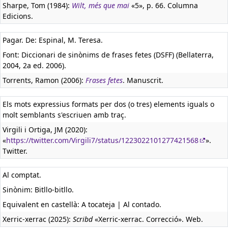
Sharpe, Tom (1984):
Wilt, més que mai
«5», p. 66. Columna
Edicions.
Pagar. De: Espinal, M. Teresa.
Font: Diccionari de sinònims de frases fetes (DSFF) (Bellaterra,
2004, 2a ed. 2006).
Torrents, Ramon (2006):
Frases fetes
. Manuscrit.
Els mots expressius formats per dos (o tres) elements iguals o
molt semblants s'escriuen amb traç.
Virgili i Ortiga, JM (2020):
«
https://twitter.com/Virgili7/status/1223022101277421568
».
Twitter.
Al comptat.
Sinònim: Bitllo-bitllo.
Equivalent en castellà:
A tocateja | Al contado.
Xerric-xerrac (2025):
Scribd
«Xerric-xerrac. Correcció». Web.