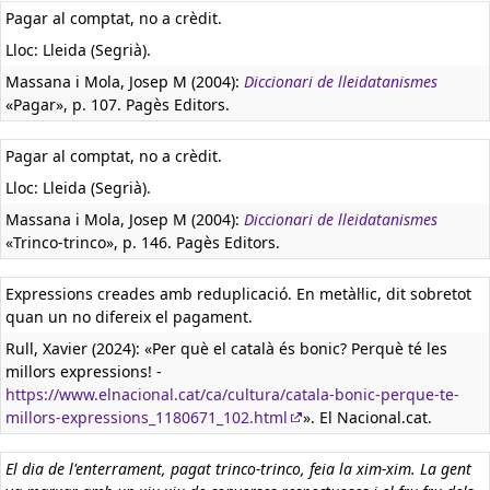
Pagar al comptat, no a crèdit.
Lloc: Lleida (Segrià).
Massana i Mola, Josep M (2004):
Diccionari de lleidatanismes
«Pagar», p. 107. Pagès Editors.
Pagar al comptat, no a crèdit.
Lloc: Lleida (Segrià).
Massana i Mola, Josep M (2004):
Diccionari de lleidatanismes
«Trinco-trinco», p. 146. Pagès Editors.
Expressions creades amb reduplicació. En metàl·lic, dit sobretot
quan un no difereix el pagament.
Rull, Xavier (2024): «Per què el català és bonic? Perquè té les
millors expressions! -
https://www.elnacional.cat/ca/cultura/catala-bonic-perque-te-
millors-expressions_1180671_102.html
». El Nacional.cat.
El dia de l'enterrament, pagat trinco-trinco, feia la xim-xim. La gent