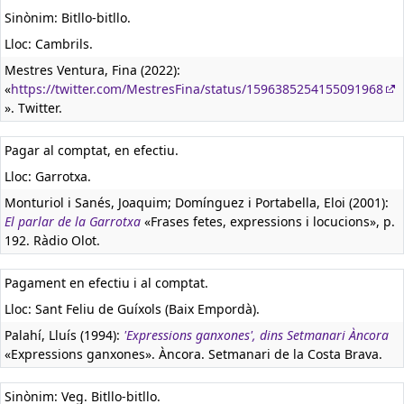
Sinònim: Bitllo-bitllo.
Lloc: Cambrils.
Mestres Ventura, Fina (2022):
«
https://twitter.com/MestresFina/status/1596385254155091968
». Twitter.
Pagar al comptat, en efectiu.
Lloc: Garrotxa.
Monturiol i Sanés, Joaquim; Domínguez i Portabella, Eloi (2001):
El parlar de la Garrotxa
«Frases fetes, expressions i locucions», p.
192. Ràdio Olot.
Pagament en efectiu i al comptat.
Lloc: Sant Feliu de Guíxols (Baix Empordà).
Palahí, Lluís (1994):
'Expressions ganxones', dins Setmanari Àncora
«Expressions ganxones». Àncora. Setmanari de la Costa Brava.
Sinònim: Veg. Bitllo-bitllo.