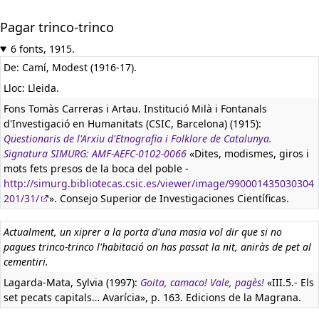
Pagar trinco-trinco
6 fonts, 1915.
De: Camí, Modest (1916-17).
Lloc: Lleida.
Fons Tomàs Carreras i Artau. Institució Milà i Fontanals
d'Investigació en Humanitats (CSIC, Barcelona) (1915):
Qüestionaris de l'Arxiu d'Etnografia i Folklore de Catalunya.
Signatura SIMURG: AMF-AEFC-0102-0066
«Dites, modismes, giros i
mots fets presos de la boca del poble -
http://simurg.bibliotecas.csic.es/viewer/image/990001435030304
201/31/
». Consejo Superior de Investigaciones Científicas.
Actualment, un xiprer a la porta d'una masia vol dir que si no
pagues trinco-trinco l'habitació on has passat la nit, aniràs de pet al
cementiri.
Lagarda-Mata, Sylvia (1997):
Goita, camaco! Vale, pagès!
«III.5.- Els
set pecats capitals… Avarícia», p. 163. Edicions de la Magrana.