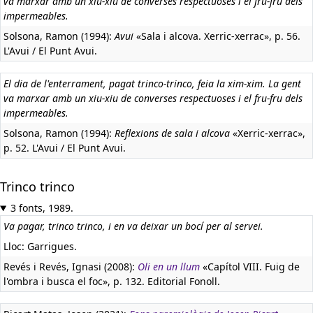
va marxar amb un xiu-xiu de converses respectuoses i el fru-fru dels
impermeables.
Solsona, Ramon (1994):
Avui
«Sala i alcova. Xerric-xerrac», p. 56.
L'Avui / El Punt Avui.
El dia de l'enterrament, pagat trinco-trinco, feia la xim-xim. La gent
va marxar amb un xiu-xiu de converses respectuoses i el fru-fru dels
impermeables.
Solsona, Ramon (1994):
Reflexions de sala i alcova
«Xerric-xerrac»,
p. 52. L'Avui / El Punt Avui.
Trinco trinco
3 fonts, 1989.
Va pagar, trinco trinco, i en va deixar un bocí per al servei.
Lloc: Garrigues.
Revés i Revés, Ignasi (2008):
Oli en un llum
«Capítol VIII. Fuig de
l'ombra i busca el foc», p. 132. Editorial Fonoll.