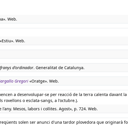
gua». Web.
«Estiu». Web.
franys d'ordinador
. Generalitat de Catalunya.
 Gargallo Gregori
«Oratge». Web.
omencen a desenvolupar-se per reacció de la terra calenta davant la
s rovellons o esclata-sangs, a l'octubre.).
l'any. Mesos, labors i collites. Agost», p. 724. Web.
freqüents solen ser anunci d'una tardor plovedora que originarà fo