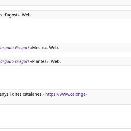
es d'agost». Web.
 Gargallo Gregori
«Mesos». Web.
 Gargallo Gregori
«Plantes». Web.
nys i dites catalanes -
https://www.calonge-