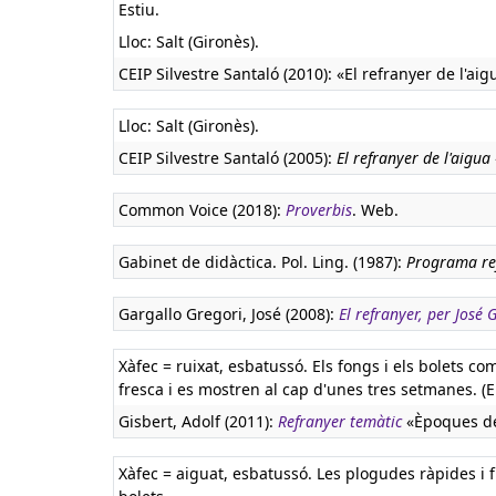
Estiu.
Lloc: Salt (Gironès).
CEIP Silvestre Santaló (2010): «El refranyer de l'ai
Lloc: Salt (Gironès).
CEIP Silvestre Santaló (2005):
El refranyer de l'aigua
Common Voice (2018):
Proverbis
. Web.
Gabinet de didàctica. Pol. Ling. (1987):
Programa re
Gargallo Gregori, José (2008):
El refranyer, per José
Xàfec = ruixat, esbatussó. Els fongs i els bolets c
fresca i es mostren al cap d'unes tres setmanes. (El
Gisbert, Adolf (2011):
Refranyer temàtic
«Èpoques de 
Xàfec = aiguat, esbatussó. Les plogudes ràpides i 