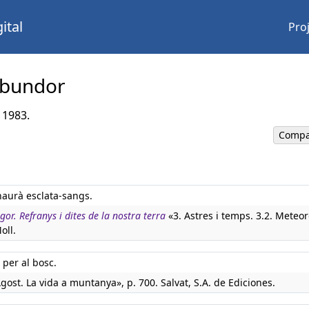
ital
Pro
 abundor
 1983.
Compa
 haurà esclata-sangs.
igor. Refranys i dites de la nostra terra
«3. Astres i temps. 3.2. Meteor
oll.
 per al bosc.
gost. La vida a muntanya», p. 700. Salvat, S.A. de Ediciones.