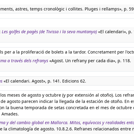
ments, astres, temps cronològic i collites. Pluges i rellamps», p. 5
:
Les golfes de pagès (de Tivissa i la seva muntanya)
«El calendari», p. 
s per a la proliferació de bolets a la tardor. Concretament per l'oc
lima a través dels refranys
«Agost. Un refrany per cada dia», p. 118.
ns
«El calendari. Agost», p. 141. Edicions 62.
los meses de agosto y octubre (y por extensión al otoño). Los refra
 de agosto parecen indicar la llegada de la estación de otoño. En e
 con la buena temporada de setas concretada en el mes de octubre 
: Amades.
ima y del cambio global en Mallorca. Mitos, equívocos y realidades ent
de la climatología de agosto. 10.8.2.6. Refranes relacionados entre