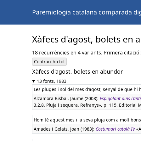
Paremiologia catalana comparada dig
Xàfecs d'agost, bolets en
18 recurrències en 4 variants. Primera citació:
Contrau-ho tot
Xàfecs d'agost, bolets en abundor
13 fonts, 1983.
Les pluges i sol del mes d'agost, senyal de que hi
Alzamora Bisbal, Jaume (2008):
Espigolant dins l'ant
3.2.8. Pluja i sequera. Refranys», p. 115. Editorial M
Hom té aquest mes i la seva pluja com a molt bons
Amades i Gelats, Joan (1983):
Costumari català IV
«A