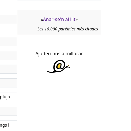
«
Anar-se'n al llit
»
Les 10.000 parèmies més citades
Ajudeu-nos a millorar
 pluja
ngs i