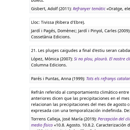
bolets.
Gisbert, Adolf (2011):
Refranyer temàtic
«Oratge, ele
Lloc: Tivissa (Ribera d'Ebre).
Jardí i Pagés, Domènec; Jardí i Pinyol, Carles (2009)
Cossetània Edicions.
21. Les pluges caigudes a final d'estiu seran cabdal
López, Mònica (2007):
Si no plou, plourà. El nostre c
Columna Edicions.
Parés i Puntas, Anna (1999):
Tots els refranys catala
Refrán referido al comportamiento climático entre 
anteriores dicen que las precipitaciones en el mes
relacionan las precipitaciones del mes de agosto
expresada con una temporalización indefinida. De
Torrens Calleja, José María (2019):
Percepción del cl
medio físico
«10.8. Agosto. 10.8.2. Caracterización 