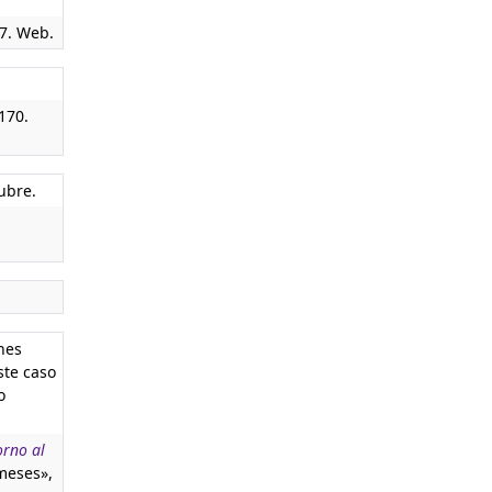
97. Web.
170.
tubre.
nes
ste caso
o
orno al
 meses»,