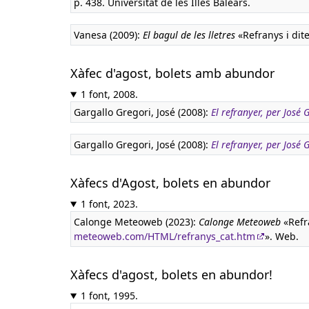
p. 438. Universitat de les Illes Balears.
Vanesa (2009):
El bagul de les lletres
«Refranys i dit
Xàfec d'agost, bolets amb abundor
1 font, 2008.
Gargallo Gregori, José (2008):
El refranyer, per José
Gargallo Gregori, José (2008):
El refranyer, per José
Xàfecs d'Agost, bolets en abundor
1 font, 2023.
Calonge Meteoweb (2023):
Calonge Meteoweb
«Refra
meteoweb.com/HTML/refranys_cat.htm
». Web.
Xàfecs d'agost, bolets en abundor!
1 font, 1995.