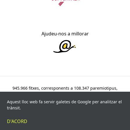
Ajudeu-nos a millorar
945.966 fitxes, corresponents a 108.347 paremiotipus,
recollides de 840 fonts i 8.113 informants. Última
actualització: 11 de juliol de 2026
Aquest lloc web fa servir galetes de Google per analitzar el
trànsit.
© Víctor Pàmies i Riudor, 2020-2026.
D'ACORD