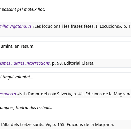
 passant pel mateix lloc.
mília vigatana, II
«Les locucions i les frases fetes. I. Locucions», p. 1
esumint, en resum.
ismes i altres incorreccions
, p. 98. Editorial Claret.
li tingui voluntat…
 esquerra
«Nit d'amor del coix Silveri», p. 41. Edicions de la Magrana
omptes, tindria dos treballs.
L'illa dels tretze sants. V», p. 155. Edicions de la Magrana.