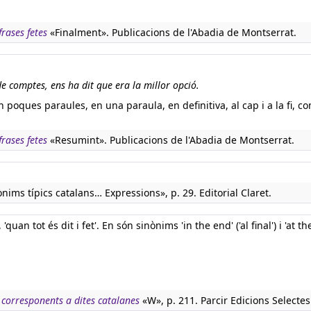
rases fetes
«Finalment». Publicacions de l'Abadia de Montserrat.
 de comptes, ens ha dit que era la millor opció.
 poques paraules, en una paraula, en definitiva, al cap i a la fi, co
rases fetes
«Resumint». Publicacions de l'Abadia de Montserrat.
ònims típics catalans… Expressions», p. 29. Editorial Claret.
uan tot és dit i fet'. En són sinònims 'in the end' ('al final') i 'at t
 corresponents a dites catalanes
«W», p. 211. Parcir Edicions Selectes