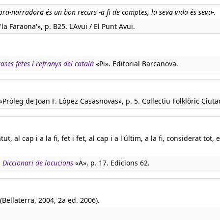
ora-narradora és un bon recurs -a fi de comptes, la seva vida és seva-.
'la Faraona'», p. B25. L'Avui / El Punt Avui.
rases fetes i refranys del català
«Pi». Editorial Barcanova.
«Pròleg de Joan F. López Casasnovas», p. 5. Col·lectiu Folklòric Ciuta
 al cap i a la fi, fet i fet, al cap i a l'últim, a la fi, considerat tot, 
:
Diccionari de locucions
«A», p. 17. Edicions 62.
(Bellaterra, 2004, 2a ed. 2006).