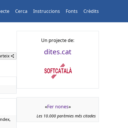
jecte
Cerca
Instruccions
Fonts
Crèdits
Un projecte de:
dites.cat
rteix
«
Fer nones
»
Les 10.000 parèmies més citades
Index,