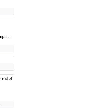
mptat i
he end of
.