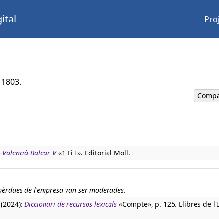
ital
Pro
 1803.
Compa
à-Valencià-Balear V
«1 Fi I». Editorial Moll.
s pèrdues de l'empresa van ser moderades.
 (2024):
Diccionari de recursos lexicals
«Compte», p. 125. Llibres de l'