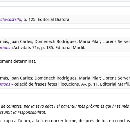
talà-castellà
, p. 125. Editorial Diàfora.
más, Joan Carles; Doménech Rodríguez, Maria Pilar; Llorens Server
ucions
«Activitats 71», p. 135. Editorial Marfil.
moment determinat.
más, Joan Carles; Doménech Rodríguez, Maria Pilar; Llorens Server
ucions
«Relació de frases fetes i locucions. A», p. 11. Editorial Marfil.
fi de comptes, per la seva edat i el parentiu més pròxim és qui hi té més 
assumit la responsabilitat.
 al cap i a l'últim, a la fi, en darrer terme, després de tot, en conclus