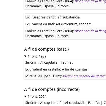
Labèrnia i Esteller, Pere (1864):
Diccionari de la lle
Hermanos Espasa, Editores.
Loc. Desprès de tot, en substáncia.
Equivalent en llatí:
Ad extremum; tandem.
Labèrnia i Esteller, Pere (1864):
Diccionari de la lle
Hermanos Espasa, Editores.
A fi de comptes (cast.)
1 font, 1989.
Sinònim: Al capdavall, fet i fet.
Equivalent en castellà:
A fin de cuentas.
Miravitlles, Joan (1989):
Diccionari general de Barbar
A fi de comptes (incorrecte)
1 font, 2024.
Sinònim: Al cap i a la fi | Al capdavall | Fet i fet 