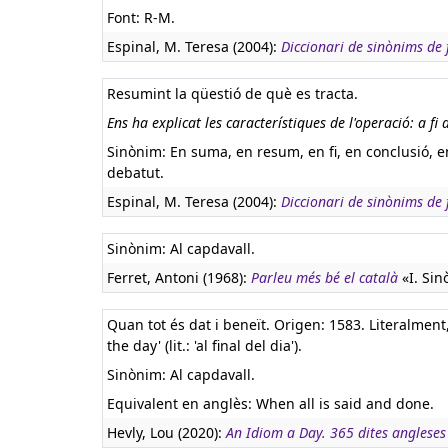
Font: R-M.
Espinal, M. Teresa (2004):
Diccionari de sinònims de f
Resumint la qüestió de què es tracta.
Ens ha explicat les característiques de l'operació: a fi
Sinònim: En suma, en resum, en fi, en conclusió, en
debatut.
Espinal, M. Teresa (2004):
Diccionari de sinònims de f
Sinònim: Al capdavall.
Ferret, Antoni (1968):
Parleu més bé el català
«I. Sin
Quan tot és dat i beneït. Origen: 1583. Literalment, 'q
the day' (lit.: 'al final del dia').
Sinònim: Al capdavall.
Equivalent en anglès:
When all is said and done.
Hevly, Lou (2020):
An Idiom a Day. 365 dites angleses