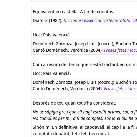
Equivalent en castellà:
A fin de cuentas.
Diàfora (1982):
Diccionari essencial castellà-català ca
Lloc: País Valencià.
Doménech Zornoza, Josep Lluís (coord.); Buchón To
Cantó Doménech, Verònica (2004):
Frases fetes i loc
Com a resum del tema que s'està tractant en un 
Lloc: País Valencià.
Doménech Zornoza, Josep Lluís (coord.); Buchón To
Cantó Doménech, Verònica (2004):
Frases fetes i loc
Després de tot, quan tot s'ha considerat.
No us sàpiga greu que ell hagi escollit primer, car, a 
No t'amoïnis per mi, a fi de comptes, sóc jo el qui he 
Sinònim: En definitiva, al capdavall, al cap i a la fi,
comptat i debatut, fet i fet, ben mirat.