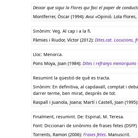
Deixar que sigui la Flores qui faci el paper de conduct
Montferrer, Òscar (1994):
Avui
«Opinió. Lola Flores, 
Sinònim: Veg. Al cap i a la fi.
Pàmies i Riudor, Víctor (2012):
Dites.cat. Locucions, f
Lloc: Menorca.
Pons Moya, Joan (1984):
Dites i refranys menorquins
Resumint la qüestió de què es tracta.
Sinònim: En definitiva, al capdavall, comptat i debatut,
darrer terme, ben mirat, després de tot.
Raspall i Juanola, Joana; Martí i Castell, Joan (1995)
Finalment, resumint. De: Espinal, M. Teresa.
Font: Diccionari de sinònims de frases fetes (DSFF) 
Torrents, Ramon (2006):
Frases fetes
. Manuscrit.