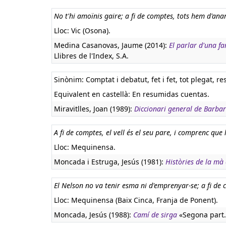
No t'hi amoïnis gaire; a fi de comptes, tots hem d'anar
Lloc: Vic (Osona).
Medina Casanovas, Jaume (2014):
El parlar d'una fa
Llibres de l'Index, S.A.
Sinònim: Comptat i debatut, fet i fet, tot plegat, r
Equivalent en castellà:
En resumidas cuentas.
Miravitlles, Joan (1989):
Diccionari general de Barbar
A fi de comptes, el vell és el seu pare, i comprenc que 
Lloc: Mequinensa.
Moncada i Estruga, Jesús (1981):
Històries de la mà
El Nelson no va tenir esma ni d'emprenyar-se; a fi de c
Lloc: Mequinensa (Baix Cinca, Franja de Ponent).
Moncada, Jesús (1988):
Camí de sirga
«Segona part. 