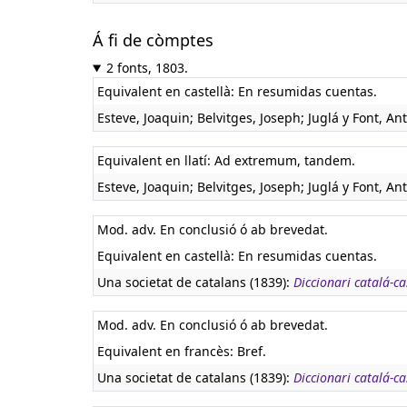
Á fi de còmptes
2 fonts, 1803.
Equivalent en castellà:
En resumidas cuentas.
Esteve, Joaquin; Belvitges, Joseph; Juglá y Font, An
Equivalent en llatí:
Ad extremum, tandem.
Esteve, Joaquin; Belvitges, Joseph; Juglá y Font, An
Mod. adv. En conclusió ó ab brevedat.
Equivalent en castellà:
En resumidas cuentas.
Una societat de catalans (1839):
Diccionari catalá-cas
Mod. adv. En conclusió ó ab brevedat.
Equivalent en francès:
Bref.
Una societat de catalans (1839):
Diccionari catalá-cas