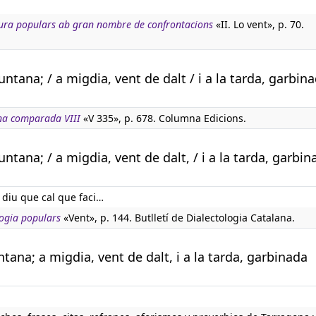
tura populars ab gran nombre de confrontacions
«II. Lo vent», p. 70.
ntana; / a migdia, vent de dalt / i a la tarda, garbin
na comparada VIII
«V 335», p. 678. Columna Edicions.
ntana; / a migdia, vent de dalt, / i a la tarda, garbin
 diu que cal que faci…
ogia populars
«Vent», p. 144. Butlletí de Dialectologia Catalana.
tana; a migdia, vent de dalt, i a la tarda, garbinada