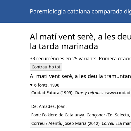
Paremiologia catalana comparada dig
Al matí vent serè, a les de
la tarda marinada
33 recurrències en 25 variants. Primera citaci
Contrau-ho tot
Al matí vent seré, a les deu la tramuntan
6 fonts, 1998.
Ciudad Futura (1999):
Citas y refranes
«www.ciudadf
De: Amades, Joan.
Font: Folklore de Catalunya. Cançoner (Ed. Selecta
Correu / Alentà, Josep Maria (2012):
Correu
«La mar 