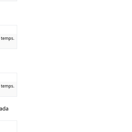
l temps.
l temps.
nada