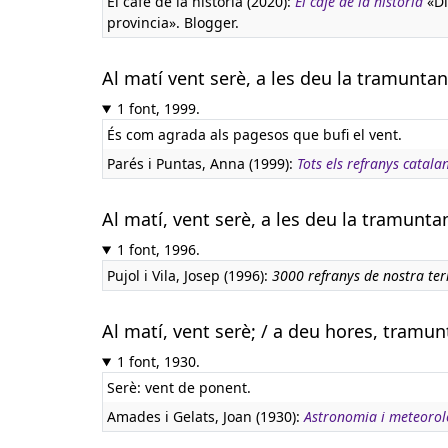
El café de la historia (2020):
El café de la historia
«Di
provincia». Blogger.
Al matí vent serè, a les deu la tramuntan
1 font, 1999.
És com agrada als pagesos que bufi el vent.
Parés i Puntas, Anna (1999):
Tots els refranys catala
Al matí, vent serè, a les deu la tramunta
1 font, 1996.
Pujol i Vila, Josep (1996):
3000 refranys de nostra ter
Al matí, vent serè; / a deu hores, tramunt
1 font, 1930.
Serè: vent de ponent.
Amades i Gelats, Joan (1930):
Astronomia i meteorol