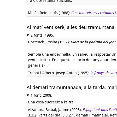
187. Cossetània Edicions.
Millà i Reig, Lluís (1988):
Cinc mil refranys catalans i
Al matí vent serè, a les deu tramuntana, 
2 fonts, 1995.
Hostench, Rosita (1997):
Diari de la padrina del Joan
Sembla una endevinalla. En sabeu la resposta? Un p
vent a l'estiu. En aquesta estació de l'any abunden
generals (…).
Trepat i Albero, Josep Anton (1995):
Refranys de vor
Al dematí tramuntanada, a la tarda, mar
1 font, 2008.
Una cosa succeeix a l'altra.
Alzamora Bisbal, Jaume (2008):
Espigolant dins l'ant
3.3.2. Parts del dia. 3.3.2.1. dematí i matinejar. Ref