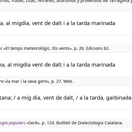
chos, frases, citas, refranes, aforismos y proverbios de Tarragona 
a, al migdia, vent de dalt i a la tarda marinada
ns
«El temps meteorològic. Els vents», p. 26. Edicions 62.
na, al migdia vent de dalt i a la tarda marinada
ra
«la mar i la seva gent», p. 27. Web.
ana; / a mig dia, vent de dalt, / a la tarda, garbinada
ogia populars
«Serè», p. 124. Butlletí de Dialectologia Catalana.