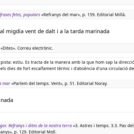
 frases fetes, populars
«Refranys del mar», p. 159. Editorial Millà.
al migdia vent de dalt i a la tarda marinada
«Dites». Correu electrònic.
ista: estiu. Es tracta de la manera amb la que hom sap la direcció
 els dies de fort escalfament tèrmic i d'absència d'una circulació d
a mar
«Parlem del temps. Vent», p. 51. Editorial Noray.
inada
igor. Refranys i dites de la nostra terra
«3. Astres i temps. 3.3. Pas de
ranys», p. 129. Editorial Moll.