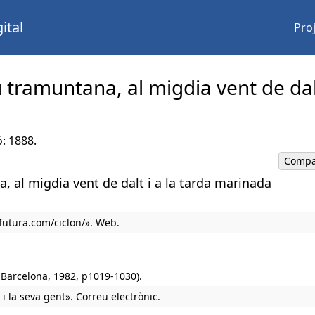
ital
Pro
u tramuntana, al migdia vent de dal
ó: 1888.
Compa
a, al migdia vent de dalt i a la tarda marinada
utura.com/ciclon/». Web.
, Barcelona, 1982, p1019-1030).
i la seva gent». Correu electrònic.