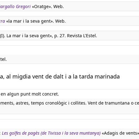
 Gargallo Gregori
«Oratge». Web.
rra
«la mar i la seva gent». Web.
). La mar i la seva gent», p. 27. Revista L'Estel.
tel.
a, al migdia vent de dalt i a la tarda marinada
 en algun punt molt concret.
ments, astres, temps cronològic i collites. Vent de tramuntana o ce
:
Les golfes de pagès (de Tivissa i la seva muntanya)
«Adagis de vents»