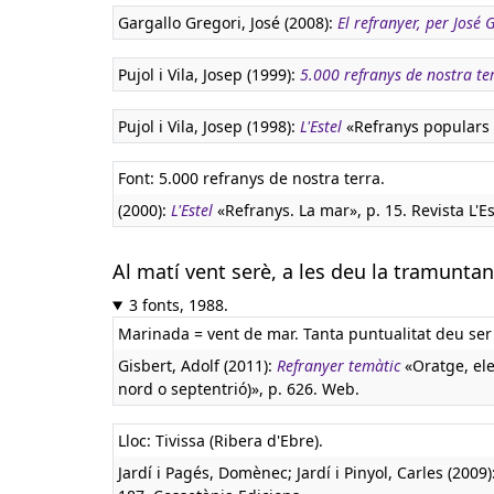
Gargallo Gregori, José (2008):
El refranyer, per José
Pujol i Vila, Josep (1999):
5.000 refranys de nostra te
Pujol i Vila, Josep (1998):
L'Estel
«Refranys populars (I
Font: 5.000 refranys de nostra terra.
(2000):
L'Estel
«Refranys. La mar», p. 15. Revista L'Es
Al matí vent serè, a les deu la tramuntan
3 fonts, 1988.
Marinada = vent de mar. Tanta puntualitat deu ser
Gisbert, Adolf (2011):
Refranyer temàtic
«Oratge, ele
nord o septentrió)», p. 626. Web.
Lloc: Tivissa (Ribera d'Ebre).
Jardí i Pagés, Domènec; Jardí i Pinyol, Carles (2009)