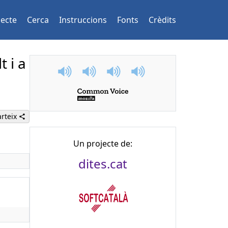
jecte
Cerca
Instruccions
Fonts
Crèdits
t i a
rteix
Un projecte de:
dites.cat