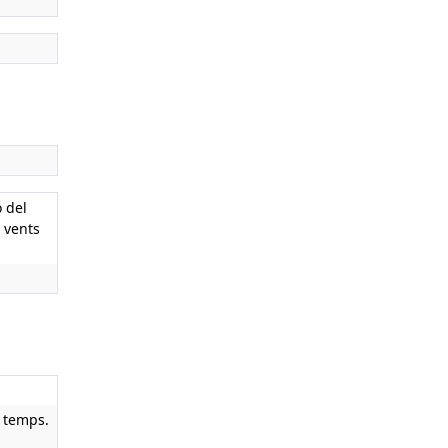
 del
e vents
l temps.