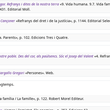
igor. Refranys i dites de la nostra terra
«9. Vida humana. 9.7. Vida fami
431. Editorial Moll.
. Cançoner
«Refranys del dret i de la justícia», p. 1144. Editorial Sele
a. Parents», p. 102. Edicions Tres i Quatre.
tre poble. Des del cor, als paülsencs. Sóc el Josep del Valent
«4. Refra
 Gargallo Gregori
«Persones». Web.
ongtemps.
a família / La famille», p. 122. Robert Morel Editeur.