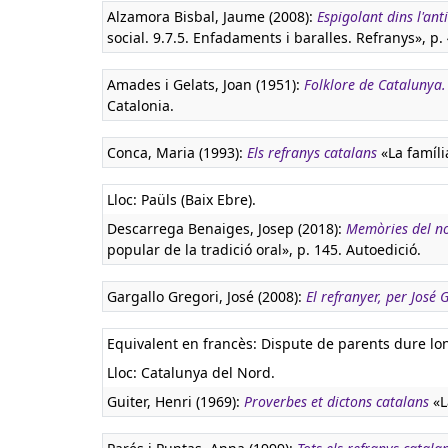
Alzamora Bisbal, Jaume (2008):
Espigolant dins l'ant
social. 9.7.5. Enfadaments i baralles. Refranys», p. 
Amades i Gelats, Joan (1951):
Folklore de Catalunya
Catalonia.
Conca, Maria (1993):
Els refranys catalans
«La famíli
Lloc: Paüls (Baix Ebre).
Descarrega Benaiges, Josep (2018):
Memòries del nos
popular de la tradició oral», p. 145. Autoedició.
Gargallo Gregori, José (2008):
El refranyer, per José
Equivalent en francès:
Dispute de parents dure l
Lloc: Catalunya del Nord.
Guiter, Henri (1969):
Proverbes et dictons catalans
«L