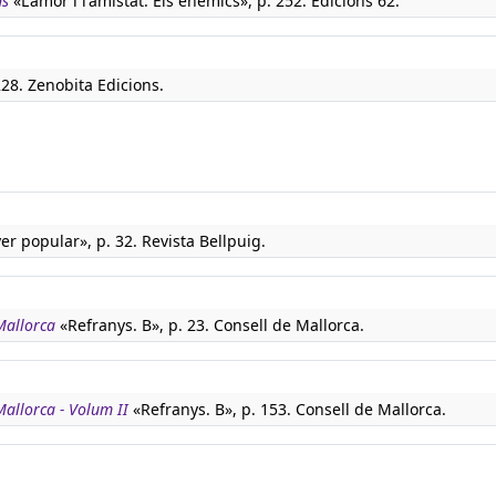
ns
«L'amor i l'amistat. Els enemics», p. 252. Edicions 62.
 228. Zenobita Edicions.
r popular», p. 32. Revista Bellpuig.
Mallorca
«Refranys. B», p. 23. Consell de Mallorca.
Mallorca - Volum II
«Refranys. B», p. 153. Consell de Mallorca.