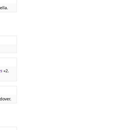
ella.
es
«2.
dover.