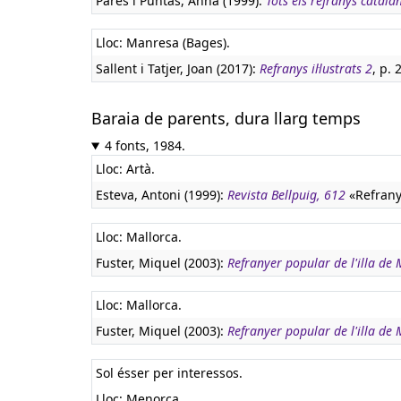
Parés i Puntas, Anna (1999):
Tots els refranys catala
Lloc: Manresa (Bages).
Sallent i Tatjer, Joan (2017):
Refranys il·lustrats 2
, p.
Baraia de parents, dura llarg temps
4 fonts, 1984.
Lloc: Artà.
Esteva, Antoni (1999):
Revista Bellpuig, 612
«Refranye
Lloc: Mallorca.
Fuster, Miquel (2003):
Refranyer popular de l'illa de 
Lloc: Mallorca.
Fuster, Miquel (2003):
Refranyer popular de l'illa de 
Sol ésser per interessos.
Lloc: Menorca.