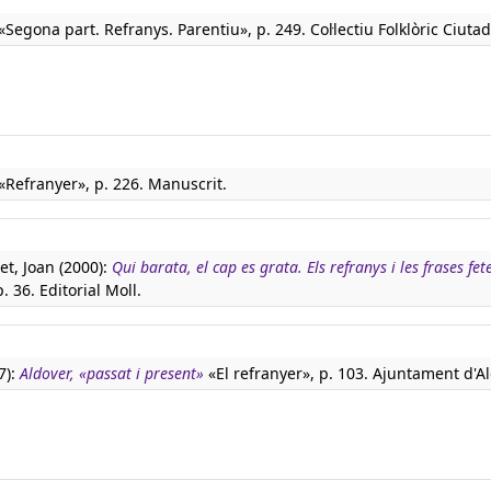
«Segona part. Refranys. Parentiu», p. 249. Col·lectiu Folklòric Ciutad
«Refranyer», p. 226. Manuscrit.
t, Joan (2000):
Qui barata, el cap es grata. Els refranys i les frases fet
p. 36. Editorial Moll.
7):
Aldover, «passat i present»
«El refranyer», p. 103. Ajuntament d'Al