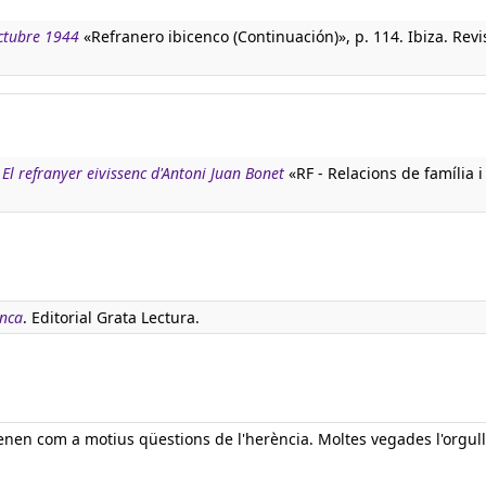
octubre 1944
«Refranero ibicenco (Continuación)», p. 114. Ibiza. Revi
:
El refranyer eivissenc d'Antoni Juan Bonet
«RF - Relacions de família i
anca
. Editorial Grata Lectura.
enen com a motius qüestions de l'herència. Moltes vegades l'orgul