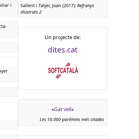
liar i
Sallent i Tatjer, Joan (2017):
Refranys
il·lustrats 2
cta-
Un projecte de:
dites.cat
nyer
«
Gat vell
»
Les 10.000 parèmies més citades