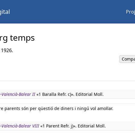
ital
Pro
arg temps
 1926.
Compa
-Valencià-Balear II
«1 Baralla Refr. c)». Editorial Moll.
re parents són per qüestió de diners i ningú vol amollar.
-Valencià-Balear VIII
«1 Parent Refr. j)». Editorial Moll.