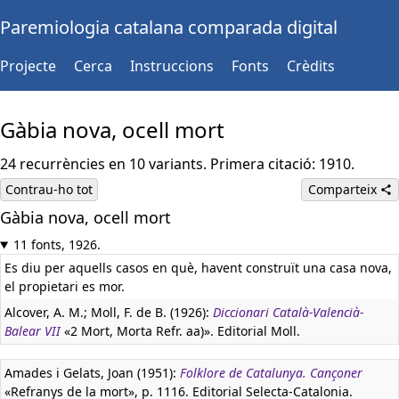
Paremiologia catalana comparada digital
Projecte
Cerca
Instruccions
Fonts
Crèdits
Gàbia nova, ocell mort
24 recurrències en 10 variants. Primera citació: 1910.
Contrau-ho tot
Comparteix
Gàbia nova, ocell mort
11 fonts, 1926.
Es diu per aquells casos en què, havent construït una casa nova,
el propietari es mor.
Alcover, A. M.; Moll, F. de B. (1926):
Diccionari Català-Valencià-
Balear VII
«2 Mort, Morta Refr. aa)». Editorial Moll.
Amades i Gelats, Joan (1951):
Folklore de Catalunya. Cançoner
«Refranys de la mort», p. 1116. Editorial Selecta-Catalonia.