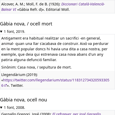
Alcover, A. M.; Moll, F. de B. (1926):
Diccionari Català-Valencià-
Balear VI
«Gàbia Refr. d)». Editorial Moll.
Gàbia nova, / ocell mort
1 font, 2019.
Antigament era habitual realitzar un sacrifici -en general,
animal- quan una llar s'acabava de construir. Això va perdurar
en la ment popular doncs hi havia una dita a casa nostra, per
exemple, que deia qui estrenava casa nova abans d'un any
patiria alguna defunció familiar.
Sinònim: Casa nova, / sepultura de mort.
Llegendàrium (2019):
«
https://twitter.com/llegendarium/status/118312734320593305
6
». Twitter.
Gàbia nova, ocell nou
1 font, 2008.
Gargallo Gregori, José (2008):
El refranyer, per José Gargallo