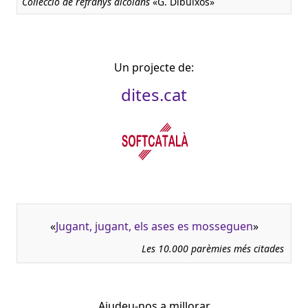
Col·lecció de refranys alcoians
«G. Dibuixos»
Un projecte de:
dites.cat
«
Jugant, jugant, els ases es mosseguen
»
Les 10.000 parèmies més citades
Ajudeu-nos a millorar