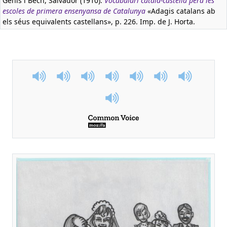
Genís i Bech, Salvador (1910):
Vocabulari català-castellà pera les
escoles de primera ensenyansa de Catalunya
«Adagis catalans ab
els séus equivalents castellans», p. 226. Imp. de J. Horta.