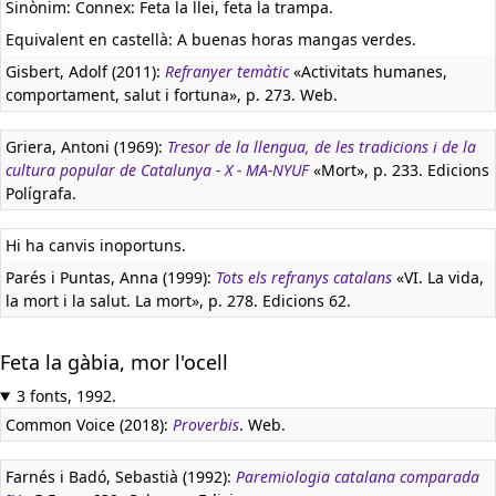
Sinònim: Connex: Feta la llei, feta la trampa.
Equivalent en castellà:
A buenas horas mangas verdes.
Gisbert, Adolf (2011):
Refranyer temàtic
«Activitats humanes,
comportament, salut i fortuna», p. 273. Web.
Griera, Antoni (1969):
Tresor de la llengua, de les tradicions i de la
cultura popular de Catalunya - X - MA-NYUF
«Mort», p. 233. Edicions
Polígrafa.
Hi ha canvis inoportuns.
Parés i Puntas, Anna (1999):
Tots els refranys catalans
«VI. La vida,
la mort i la salut. La mort», p. 278. Edicions 62.
Feta la gàbia, mor l'ocell
3 fonts, 1992.
Common Voice (2018):
Proverbis
. Web.
Farnés i Badó, Sebastià (1992):
Paremiologia catalana comparada