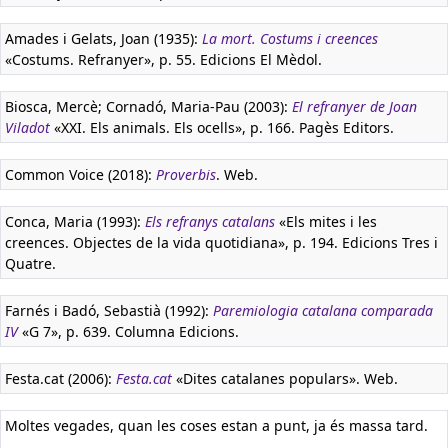
Amades i Gelats, Joan (1935):
La mort. Costums i creences
«Costums. Refranyer», p. 55. Edicions El Mèdol.
Biosca, Mercè; Cornadó, Maria-Pau (2003):
El refranyer de Joan
Viladot
«XXI. Els animals. Els ocells», p. 166. Pagès Editors.
Common Voice (2018):
Proverbis
. Web.
Conca, Maria (1993):
Els refranys catalans
«Els mites i les
creences. Objectes de la vida quotidiana», p. 194. Edicions Tres i
Quatre.
Farnés i Badó, Sebastià (1992):
Paremiologia catalana comparada
IV
«G 7», p. 639. Columna Edicions.
Festa.cat (2006):
Festa.cat
«Dites catalanes populars». Web.
Moltes vegades, quan les coses estan a punt, ja és massa tard.