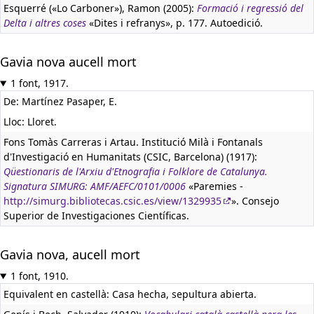
Esquerré («Lo Carboner»), Ramon (2005):
Formació i regressió del
Delta i altres coses
«Dites i refranys», p. 177. Autoedició.
Gavia nova aucell mort
1 font, 1917.
De: Martínez Pasaper, E.
Lloc: Lloret.
Fons Tomàs Carreras i Artau. Institució Milà i Fontanals
d'Investigació en Humanitats (CSIC, Barcelona) (1917):
Qüestionaris de l'Arxiu d'Etnografia i Folklore de Catalunya.
Signatura SIMURG: AMF/AEFC/0101/0006
«Paremies -
http://simurg.bibliotecas.csic.es/view/1329935
». Consejo
Superior de Investigaciones Científicas.
Gavia nova, aucell mort
1 font, 1910.
Equivalent en castellà:
Casa hecha, sepultura abierta.