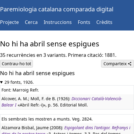
Paremiologia catalana comparada digital
Projecte
Cerca
Instruccions
Fonts
Crèdits
No hi ha abril sense espigues
35 recurrències en 3 variants. Primera citació: 1881.
Contrau-ho tot
Comparteix
No hi ha abril sense espigues
29 fonts, 1926.
Font: Marroig Refr.
Alcover, A. M.; Moll, F. de B. (1926):
Diccionari Català-Valencià-
Balear I
«Abril Refr.-i)», p. 56. Editorial Moll.
Els sembrats les mostren a munts. Veg. 2824.
Alzamora Bisbal, Jaume (2008):
Espigolant dins l'antigor. Refranys i
dites de la nostra terra
«3. Astres i temps. 3.3. Pas del temps.