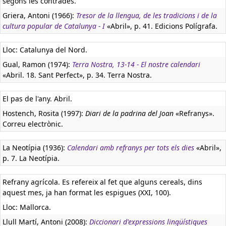
segons les contrades.
Griera, Antoni (1966):
Tresor de la llengua, de les tradicions i de la
cultura popular de Catalunya - I
«Abril», p. 41. Edicions Polígrafa.
Lloc: Catalunya del Nord.
Gual, Ramon (1974):
Terra Nostra, 13-14 - El nostre calendari
«Abril. 18. Sant Perfect», p. 34. Terra Nostra.
El pas de l'any. Abril.
Hostench, Rosita (1997):
Diari de la padrina del Joan
«Refranys».
Correu electrònic.
La Neotípia (1936):
Calendari amb refranys per tots els dies
«Abril»,
p. 7. La Neotípia.
Refrany agrícola. Es refereix al fet que alguns cereals, dins
aquest mes, ja han format les espigues (XXI, 100).
Lloc: Mallorca.
Llull Martí, Antoni (2008):
Diccionari d'expressions lingüístiques