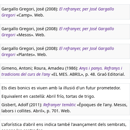
Gargallo Gregori, José (2008):
El refranyer, per José Gargallo
Gregori
«Camp». Web.
Gargallo Gregori, José (2008):
El refranyer, per José Gargallo
Gregori
«Mesos». Web.
Gargallo Gregori, José (2008):
El refranyer, per José Gargallo
Gregori
«Plantes». Web.
Gimeno, Antoni; Roura, Amadeu (1986):
Anys i panys. Refranys i
tradicions del curs de l'any
«EL MES. ABRIL», p. 48. Graó Editorial.
Els dies bonics es viuen amb la il·lusió d'un futur prometedor.
Equivalent en castellà:
Abril frío, tortas de trigo.
Gisbert, Adolf (2011):
Refranyer temàtic
«Èpoques de l'any. Mesos,
labors i collites. Abril», p. 701. Web.
L'aforística d'abril ens indica també l'avançament dels sembrats,