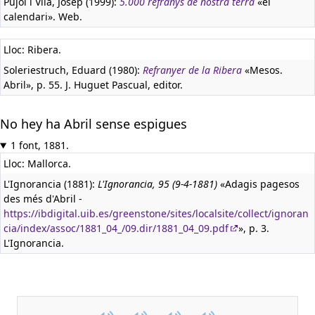
Pujol i Vila, Josep (1999):
5.000 refranys de nostra terra
«el
calendari». Web.
Lloc: Ribera.
Soleriestruch, Eduard (1980):
Refranyer de la Ribera
«Mesos.
Abril», p. 55. J. Huguet Pascual, editor.
No hey ha Abril sense espigues
1 font, 1881.
Lloc: Mallorca.
L'Ignorancia (1881):
L'Ignorancia, 95 (9-4-1881)
«Adagis pagesos
des més d'Abril -
https://ibdigital.uib.es/greenstone/sites/localsite/collect/ignoran
cia/index/assoc/1881_04_/09.dir/1881_04_09.pdf
», p. 3.
L'Ignorancia.