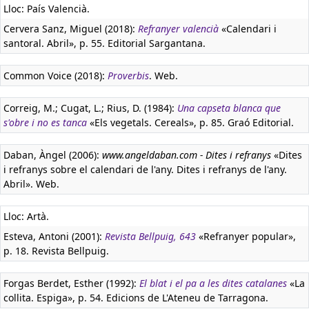
Lloc: País Valencià.
Cervera Sanz, Miguel (2018):
Refranyer valencià
«Calendari i
santoral. Abril», p. 55. Editorial Sargantana.
Common Voice (2018):
Proverbis
. Web.
Correig, M.; Cugat, L.; Rius, D. (1984):
Una capseta blanca que
s'obre i no es tanca
«Els vegetals. Cereals», p. 85. Graó Editorial.
Daban, Àngel (2006):
www.angeldaban.com - Dites i refranys
«Dites
i refranys sobre el calendari de l'any. Dites i refranys de l'any.
Abril». Web.
Lloc: Artà.
Esteva, Antoni (2001):
Revista Bellpuig, 643
«Refranyer popular»,
p. 18. Revista Bellpuig.
Forgas Berdet, Esther (1992):
El blat i el pa a les dites catalanes
«La
collita. Espiga», p. 54. Edicions de L'Ateneu de Tarragona.