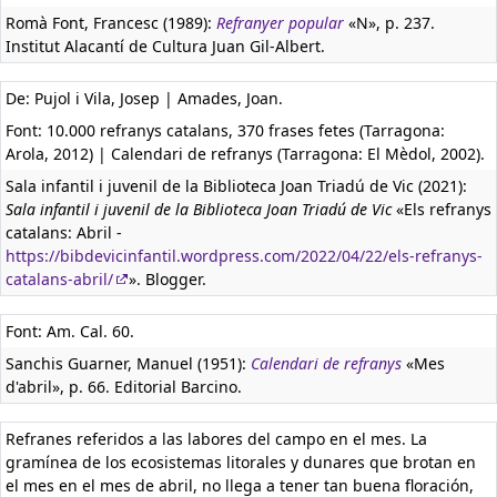
Romà Font, Francesc (1989):
Refranyer popular
«N», p. 237.
Institut Alacantí de Cultura Juan Gil-Albert.
De: Pujol i Vila, Josep | Amades, Joan.
Font: 10.000 refranys catalans, 370 frases fetes (Tarragona:
Arola, 2012) | Calendari de refranys (Tarragona: El Mèdol, 2002).
Sala infantil i juvenil de la Biblioteca Joan Triadú de Vic (2021):
Sala infantil i juvenil de la Biblioteca Joan Triadú de Vic
«Els refranys
catalans: Abril -
https://bibdevicinfantil.wordpress.com/2022/04/22/els-refranys-
catalans-abril/
». Blogger.
Font: Am. Cal. 60.
Sanchis Guarner, Manuel (1951):
Calendari de refranys
«Mes
d'abril», p. 66. Editorial Barcino.
Refranes referidos a las labores del campo en el mes. La
gramínea de los ecosistemas litorales y dunares que brotan en
el mes en el mes de abril, no llega a tener tan buena floración,