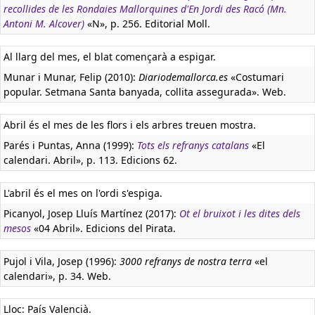
recollides de les Rondaies Mallorquines d'En Jordi des Racó (Mn.
Antoni M. Alcover)
«N», p. 256. Editorial Moll.
Al llarg del mes, el blat començarà a espigar.
Munar i Munar, Felip (2010):
Diariodemallorca.es
«Costumari
popular. Setmana Santa banyada, collita assegurada». Web.
Abril és el mes de les flors i els arbres treuen mostra.
Parés i Puntas, Anna (1999):
Tots els refranys catalans
«El
calendari. Abril», p. 113. Edicions 62.
L'abril és el mes on l'ordi s'espiga.
Picanyol, Josep Lluís Martínez (2017):
Ot el bruixot i les dites dels
mesos
«04 Abril». Edicions del Pirata.
Pujol i Vila, Josep (1996):
3000 refranys de nostra terra
«el
calendari», p. 34. Web.
Lloc: País Valencià.