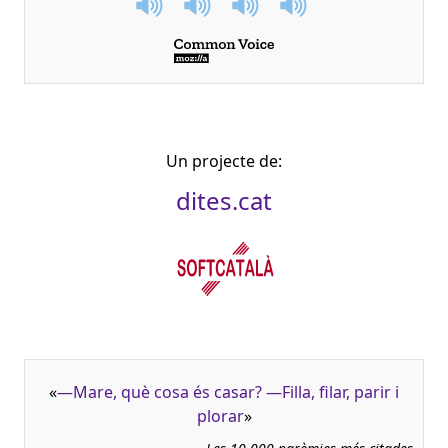
Un projecte de:
dites.cat
«
—Mare, què cosa és casar? —Filla, filar, parir i
plorar
»