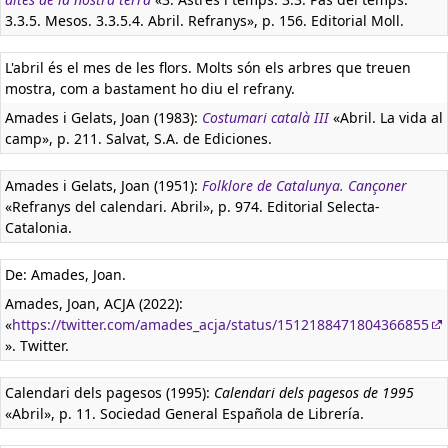
3.3.5. Mesos. 3.3.5.4. Abril. Refranys», p. 156. Editorial Moll.
L'abril és el mes de les flors. Molts són els arbres que treuen
mostra, com a bastament ho diu el refrany.
Amades i Gelats, Joan (1983):
Costumari català III
«Abril. La vida al
camp», p. 211. Salvat, S.A. de Ediciones.
Amades i Gelats, Joan (1951):
Folklore de Catalunya. Cançoner
«Refranys del calendari. Abril», p. 974. Editorial Selecta-
Catalonia.
De: Amades, Joan.
Amades, Joan, ACJA (2022):
«
https://twitter.com/amades_acja/status/1512188471804366855
». Twitter.
Calendari dels pagesos (1995):
Calendari dels pagesos de 1995
«Abril», p. 11. Sociedad General Española de Librería.