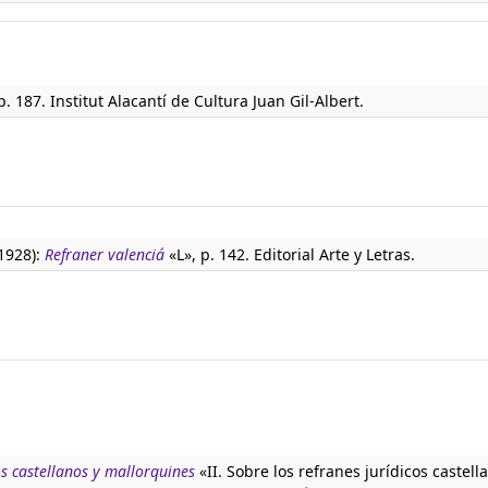
p. 187. Institut Alacantí de Cultura Juan Gil-Albert.
(1928):
Refraner valenciá
«L», p. 142. Editorial Arte y Letras.
os castellanos y mallorquines
«II. Sobre los refranes jurídicos castell