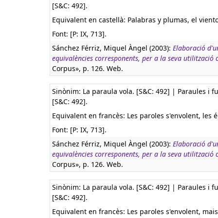
[S&C: 492].
Equivalent en castellà:
Palabras y plumas, el viento
Font: [P: IX, 713].
Sánchez Férriz, Miquel Àngel (2003):
Elaboració d'u
equivalències corresponents, per a la seva utilització
Corpus», p. 126. Web.
Sinònim: La paraula vola. [S&C: 492] | Paraules i fu
[S&C: 492].
Equivalent en francès:
Les paroles s'envolent, les éc
Font: [P: IX, 713].
Sánchez Férriz, Miquel Àngel (2003):
Elaboració d'u
equivalències corresponents, per a la seva utilització
Corpus», p. 126. Web.
Sinònim: La paraula vola. [S&C: 492] | Paraules i fu
[S&C: 492].
Equivalent en francès:
Les paroles s'envolent, mais 