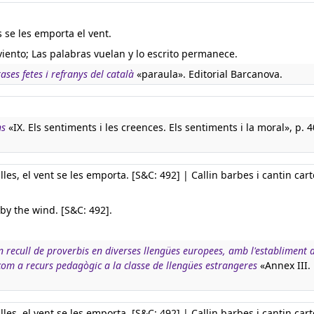
s se les emporta el vent.
 viento; Las palabras vuelan y lo escrito permanece.
rases fetes i refranys del català
«paraula». Editorial Barcanova.
ns
«IX. Els sentiments i les creences. Els sentiments i la moral», p. 4
lles, el vent se les emporta. [S&C: 492] | Callin barbes i cantin cart
by the wind. [S&C: 492].
n recull de proverbis en diverses llengües europees, amb l'establiment d
 com a recurs pedagògic a la classe de llengües estrangeres
«Annex III.
lles, el vent se les emporta. [S&C: 492] | Callin barbes i cantin cart