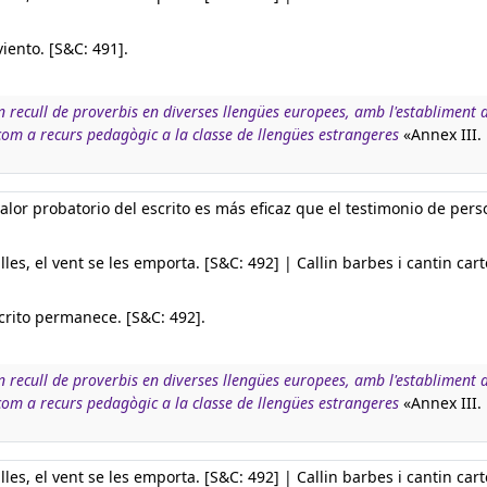
viento. [S&C: 491].
n recull de proverbis en diverses llengües europees, amb l'establiment d
 com a recurs pedagògic a la classe de llengües estrangeres
«Annex III.
valor probatorio del escrito es más eficaz que el testimonio de per
lles, el vent se les emporta. [S&C: 492] | Callin barbes i cantin cart
scrito permanece. [S&C: 492].
n recull de proverbis en diverses llengües europees, amb l'establiment d
 com a recurs pedagògic a la classe de llengües estrangeres
«Annex III.
lles, el vent se les emporta. [S&C: 492] | Callin barbes i cantin cart