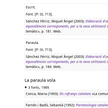
Escrit.
Font: [P: IX, 713].
Sánchez Férriz, Miquel Àngel (2003):
Elaboració d'u
equivalències corresponents, per a la seva utilització
temàtic», p. 181. Web.
Paraula.
Font: [P: IX, 713].
Sánchez Férriz, Miquel Àngel (2003):
Elaboració d'u
equivalències corresponents, per a la seva utilització
temàtic», p. 184. Web.
La paraula vola
3 fonts, 1989.
Conca, Maria (1993):
Els refranys catalans
«La comuni
Farnés i Badó, Sebastià (1992):
Paremiologia catala