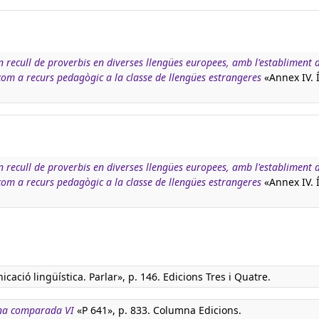
n recull de proverbis en diverses llengües europees, amb l'establiment d
 com a recurs pedagògic a la classe de llengües estrangeres
«Annex IV. 
n recull de proverbis en diverses llengües europees, amb l'establiment d
 com a recurs pedagògic a la classe de llengües estrangeres
«Annex IV. 
cació lingüística. Parlar», p. 146. Edicions Tres i Quatre.
na comparada VI
«P 641», p. 833. Columna Edicions.