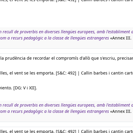
n recull de proverbis en diverses llengües europees, amb l'establiment d
 com a recurs pedagògic a la classe de llengües estrangeres
«Annex III.
a la prudència de recordar el compromís d'allò que s'escriu, precis
lles, el vent se les emporta. [S&C: 492] | Callin barbes i cantin cart
iento. [DG: V i XII].
n recull de proverbis en diverses llengües europees, amb l'establiment d
 com a recurs pedagògic a la classe de llengües estrangeres
«Annex III.
lles, el vent se les emporta. [S&C: 492] | Callin barbes i cantin cart