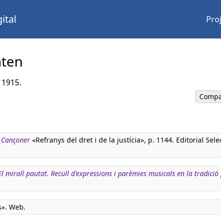
ital
Pro
nten
 1915.
Compa
rmanece
. Cançoner
«Refranys del dret i de la justícia», p. 1144. Editorial Sele
El mirall pautat. Recull d'expressions i parèmies musicals en la tradició
s». Web.