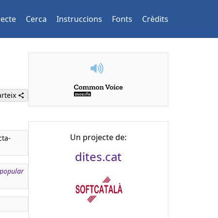
jecte
Cerca
Instruccions
Fonts
Crèdits
rteix
Un projecte de:
cta-
dites.cat
 popular