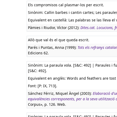
Els compromisos cal plasmar-los per escrit.
Sinònim: Callin barbes i cantin cartes; Les paraule
Equivalent en castellà:
Las palabras se las lleva el
Pàmies i Riudor, Víctor (2012):
Dites.cat. Locucions, f
Allò que val és el que queda escrit.
Parés i Puntas, Anna (1999):
Tots els refranys catala
Edicions 62.
Sinònim: La paraula vola. [S&C: 492] | Paraules i fu
[S&C: 492].
Equivalent en anglès:
Words and feathers are tost 
Font: [P: IX, 713].
Sánchez Férriz, Miquel Àngel (2003):
Elaboració d'u
equivalències corresponents, per a la seva utilització
Corpus», p. 126. Web.
Sinònim: La paraula vola. [S&C: 492] | Paraules i fu