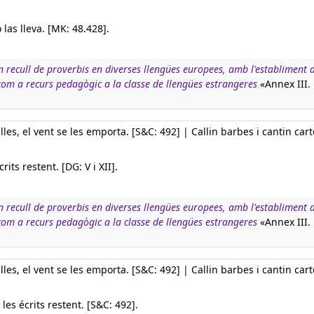
 las lleva. [MK: 48.428].
n recull de proverbis en diverses llengües europees, amb l'establiment d
 com a recurs pedagògic a la classe de llengües estrangeres
«Annex III.
lles, el vent se les emporta. [S&C: 492] | Callin barbes i cantin cart
rits restent. [DG: V i XII].
n recull de proverbis en diverses llengües europees, amb l'establiment d
 com a recurs pedagògic a la classe de llengües estrangeres
«Annex III.
lles, el vent se les emporta. [S&C: 492] | Callin barbes i cantin cart
les écrits restent. [S&C: 492].