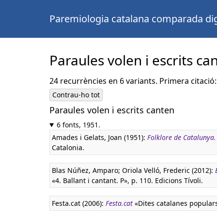
Paremiologia catalana comparada dig
Paraules volen i escrits ca
24 recurrències en 6 variants. Primera citació:
Contrau-ho tot
Paraules volen i escrits canten
Castellà:
Las palabras vuelan y lo escrito pe
6 fonts, 1951.
Amades i Gelats, Joan (1951):
Folklore de Catalunya
Catalonia.
Blas Núñez, Amparo; Oriola Velló, Frederic (2012):
«4. Ballant i cantant. P», p. 110. Edicions Tívoli.
Festa.cat (2006):
Festa.cat
«Dites catalanes popular