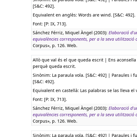
[S&C: 492].
Equivalent en anglès:
Words are wind. [S&C: 492].
Font: [P: IX, 713].
Sánchez Férriz, Miquel Àngel (2003):
Elaboració d'u
equivalències corresponents, per a la seva utilització
Corpus», p. 126. Web.
Allò que val és el que queda escrit | Ens aconsell
perquè queda escrit.
Sinònim: La paraula vola. [S&C: 492] | Paraules i fu
[S&C: 492].
Equivalent en castellà:
Las palabras se las lleva el v
Font: [P: IX, 713].
Sánchez Férriz, Miquel Àngel (2003):
Elaboració d'u
equivalències corresponents, per a la seva utilització
Corpus», p. 126. Web.
Sinònim: La paraula vola. [S&C: 492] | Paraules i fu