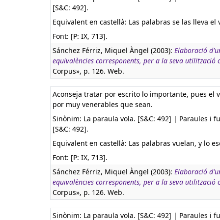
[S&C: 492].
Equivalent en castellà:
Las palabras se las lleva el 
Font: [P: IX, 713].
Sánchez Férriz, Miquel Àngel (2003):
Elaboració d'u
equivalències corresponents, per a la seva utilització
Corpus», p. 126. Web.
Aconseja tratar por escrito lo importante, pues el 
por muy venerables que sean.
Sinònim: La paraula vola. [S&C: 492] | Paraules i fu
[S&C: 492].
Equivalent en castellà:
Las palabras vuelan, y lo e
Font: [P: IX, 713].
Sánchez Férriz, Miquel Àngel (2003):
Elaboració d'u
equivalències corresponents, per a la seva utilització
Corpus», p. 126. Web.
Sinònim: La paraula vola. [S&C: 492] | Paraules i fu