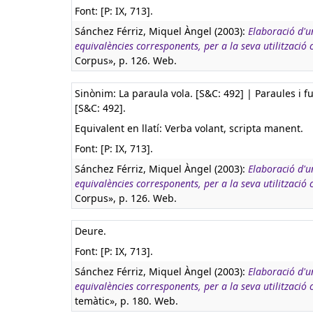
Font: [P: IX, 713].
Sánchez Férriz, Miquel Àngel (2003):
Elaboració d'u
equivalències corresponents, per a la seva utilització
Corpus», p. 126. Web.
Sinònim: La paraula vola. [S&C: 492] | Paraules i fu
[S&C: 492].
Equivalent en llatí:
Verba volant, scripta manent.
Font: [P: IX, 713].
Sánchez Férriz, Miquel Àngel (2003):
Elaboració d'u
equivalències corresponents, per a la seva utilització
Corpus», p. 126. Web.
Deure.
Font: [P: IX, 713].
Sánchez Férriz, Miquel Àngel (2003):
Elaboració d'u
equivalències corresponents, per a la seva utilització
temàtic», p. 180. Web.