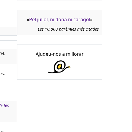
«
Pel juliol, ni dona ni caragol
»
Les 10.000 parèmies més citades
04.
Ajudeu-nos a millorar
es.
e les
es.