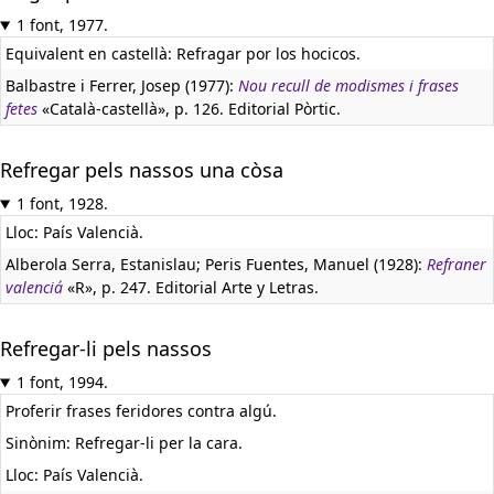
1 font, 1977.
Equivalent en castellà:
Refragar por los hocicos.
Balbastre i Ferrer, Josep (1977):
Nou recull de modismes i frases
fetes
«Català-castellà», p. 126. Editorial Pòrtic.
Refregar pels nassos una còsa
1 font, 1928.
Lloc: País Valencià.
Alberola Serra, Estanislau; Peris Fuentes, Manuel (1928):
Refraner
valenciá
«R», p. 247. Editorial Arte y Letras.
Refregar-li pels nassos
1 font, 1994.
Proferir frases feridores contra algú.
Sinònim: Refregar-li per la cara.
Lloc: País Valencià.