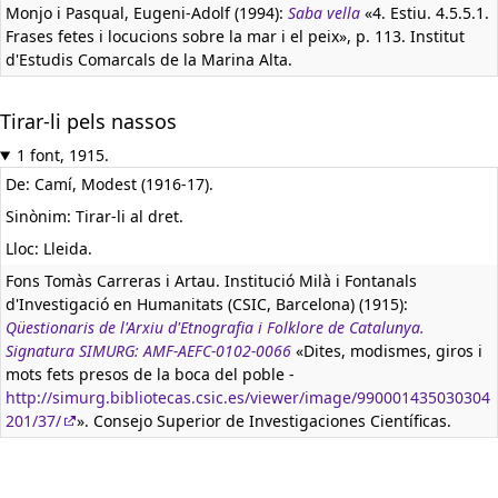
Monjo i Pasqual, Eugeni-Adolf (1994):
Saba vella
«4. Estiu. 4.5.5.1.
Frases fetes i locucions sobre la mar i el peix», p. 113. Institut
d'Estudis Comarcals de la Marina Alta.
Tirar-li pels nassos
1 font, 1915.
De: Camí, Modest (1916-17).
Sinònim: Tirar-li al dret.
Lloc: Lleida.
Fons Tomàs Carreras i Artau. Institució Milà i Fontanals
d'Investigació en Humanitats (CSIC, Barcelona) (1915):
Qüestionaris de l'Arxiu d'Etnografia i Folklore de Catalunya.
Signatura SIMURG: AMF-AEFC-0102-0066
«Dites, modismes, giros i
mots fets presos de la boca del poble -
http://simurg.bibliotecas.csic.es/viewer/image/990001435030304
201/37/
». Consejo Superior de Investigaciones Científicas.