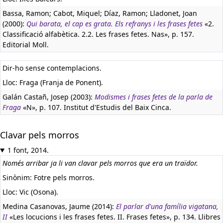
Bassa, Ramon; Cabot, Miquel; Díaz, Ramon; Lladonet, Joan
(2000):
Qui barata, el cap es grata. Els refranys i les frases fetes
«2.
Classificació alfabètica. 2.2. Les frases fetes. Nas», p. 157.
Editorial Moll.
Dir-ho sense contemplacions.
Lloc: Fraga (Franja de Ponent).
Galán Castañ, Josep (2003):
Modismes i frases fetes de la parla de
Fraga
«N», p. 107. Institut d'Estudis del Baix Cinca.
Clavar pels morros
1 font, 2014.
Només arribar ja li van clavar pels morros que era un traïdor.
Sinònim: Fotre pels morros.
Lloc: Vic (Osona).
Medina Casanovas, Jaume (2014):
El parlar d'una família vigatana,
II
«Les locucions i les frases fetes. II. Frases fetes», p. 134. Llibres