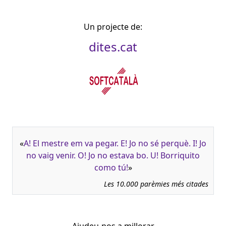
Un projecte de:
dites.cat
«
A! El mestre em va pegar. E! Jo no sé perquè. I! Jo
no vaig venir. O! Jo no estava bo. U! Borriquito
como tú!
»
Les 10.000 parèmies més citades