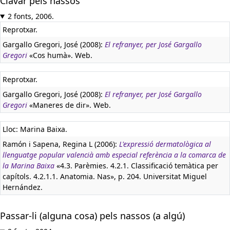
Clavar pels nassos
2 fonts, 2006.
Reprotxar.
Gargallo Gregori, José (2008):
El refranyer, per José Gargallo
Gregori
«Cos humà». Web.
Reprotxar.
Gargallo Gregori, José (2008):
El refranyer, per José Gargallo
Gregori
«Maneres de dir». Web.
Lloc: Marina Baixa.
Ramón i Sapena, Regina L (2006):
L'expressió dermatològica al
llenguatge popular valencià amb especial referència a la comarca de
la Marina Baixa
«4.3. Parèmies. 4.2.1. Classificació temàtica per
capítols. 4.2.1.1. Anatomia. Nas», p. 204. Universitat Miguel
Hernández.
Passar-li (alguna cosa) pels nassos (a algú)