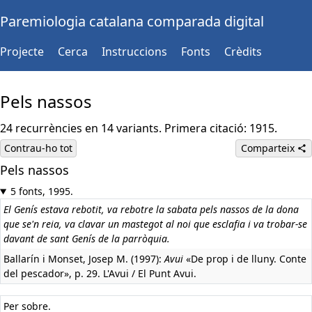
Paremiologia catalana comparada digital
Projecte
Cerca
Instruccions
Fonts
Crèdits
Pels nassos
24 recurrències en 14 variants. Primera citació: 1915.
Contrau-ho tot
Comparteix
Pels nassos
5 fonts, 1995.
El Genís estava rebotit, va rebotre la sabata pels nassos de la dona
que se'n reia, va clavar un mastegot al noi que esclafia i va trobar-se
davant de sant Genís de la parròquia.
Ballarín i Monset, Josep M. (1997):
Avui
«De prop i de lluny. Conte
del pescador», p. 29. L'Avui / El Punt Avui.
Per sobre.