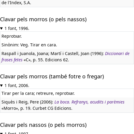
de l'Index, S.A.
Clavar pels morros (o pels nassos)
1 font, 1996.
Reprotxar.
Sinònim: Veg. Tirar en cara.
Raspall i Juanola, Joana; Martí i Castell, Joan (1996):
Diccionari de
frases fetes
«C», p. 55. Edicions 62.
Clavar pels morros (també fotre o fregar)
1 font, 2006.
Tirar per la cara; retreure, reprotxar.
Siquès i Reig, Pere (2006):
La boca. Refranys, acudits i parèmies
«Morro», p. 19. Curbet CG Edicions.
Clavar pels nassos (o pels morros)
1 font, 1997.