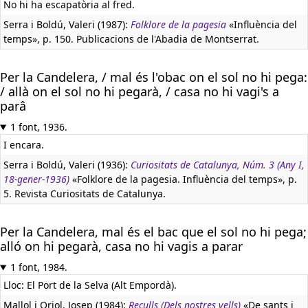
No hi ha escapatòria al fred.
Serra i Boldú, Valeri (1987):
Folklore de la pagesia
«Influència del
temps», p. 150. Publicacions de l'Abadia de Montserrat.
Per la Candelera, / mal és l'obac on el sol no hi pega:
/ allà on el sol no hi pegarà, / casa no hi vagi's a
parâ
1 font, 1936.
I encara.
Serra i Boldú, Valeri (1936):
Curiositats de Catalunya, Núm. 3 (Any I,
18-gener-1936)
«Folklore de la pagesia. Influència del temps», p.
5. Revista Curiositats de Catalunya.
Per la Candelera, mal és el bac que el sol no hi pega;
alló on hi pegarà, casa no hi vagis a parar
1 font, 1984.
Lloc: El Port de la Selva (Alt Empordà).
Mallol i Oriol, Josep (1984):
Reculls (Dels nostres vells)
«De sants i