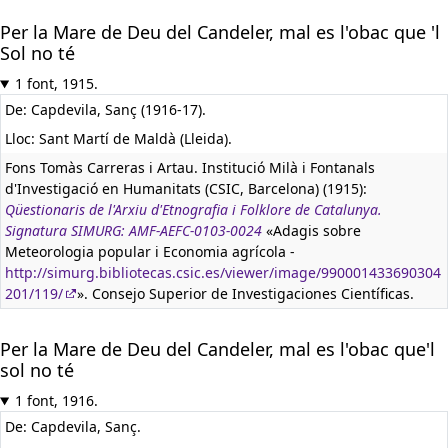
Per la Mare de Deu del Candeler, mal es l'obac que 'l
Sol no té
1 font, 1915.
De: Capdevila, Sanç (1916-17).
Lloc: Sant Martí de Maldà (Lleida).
Fons Tomàs Carreras i Artau. Institució Milà i Fontanals
d'Investigació en Humanitats (CSIC, Barcelona) (1915):
Qüestionaris de l'Arxiu d'Etnografia i Folklore de Catalunya.
Signatura SIMURG: AMF-AEFC-0103-0024
«Adagis sobre
Meteorologia popular i Economia agrícola -
http://simurg.bibliotecas.csic.es/viewer/image/990001433690304
201/119/
». Consejo Superior de Investigaciones Científicas.
Per la Mare de Deu del Candeler, mal es l'obac que'l
sol no té
1 font, 1916.
De: Capdevila, Sanç.