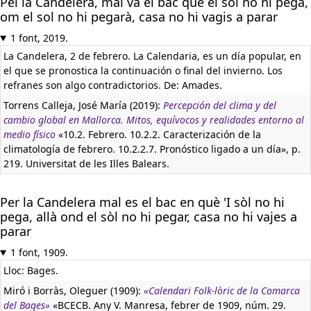
Pel la Candelera, mal va el bac que el sol no hi pega,
om el sol no hi pegarà, casa no hi vagis a parar
1 font, 2019.
La Candelera, 2 de febrero. La Calendaria, es un día popular, en
el que se pronostica la continuación o final del invierno. Los
refranes son algo contradictorios. De: Amades.
Torrens Calleja, José María (2019):
Percepción del clima y del
cambio global en Mallorca. Mitos, equívocos y realidades entorno al
medio físico
«10.2. Febrero. 10.2.2. Caracterización de la
climatología de febrero. 10.2.2.7. Pronóstico ligado a un día», p.
219. Universitat de les Illes Balears.
Per la Candelera mal es el bac en què 'I sòl no hi
pega, allà ond el sòl no hi pegar, casa no hi vajes a
parar
1 font, 1909.
Lloc: Bages.
Miró i Borràs, Oleguer (1909):
«Calendari Folk-lòric de la Comarca
del Bages»
«BCECB. Any V. Manresa, febrer de 1909, núm. 29.