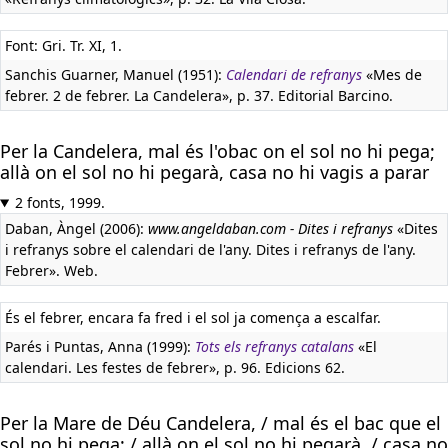
Font: Gri. Tr. XI, 1.
Sanchis Guarner, Manuel (1951):
Calendari de refranys
«Mes de
febrer. 2 de febrer. La Candelera», p. 37. Editorial Barcino.
Per la Candelera, mal és l'obac on el sol no hi pega;
allà on el sol no hi pegarà, casa no hi vagis a parar
2 fonts, 1999.
Daban, Àngel (2006):
www.angeldaban.com - Dites i refranys
«Dites
i refranys sobre el calendari de l'any. Dites i refranys de l'any.
Febrer». Web.
És el febrer, encara fa fred i el sol ja comença a escalfar.
Parés i Puntas, Anna (1999):
Tots els refranys catalans
«El
calendari. Les festes de febrer», p. 96. Edicions 62.
Per la Mare de Déu Candelera, / mal és el bac que el
sol no hi pega; / allà on el sol no hi pegarà, / casa no