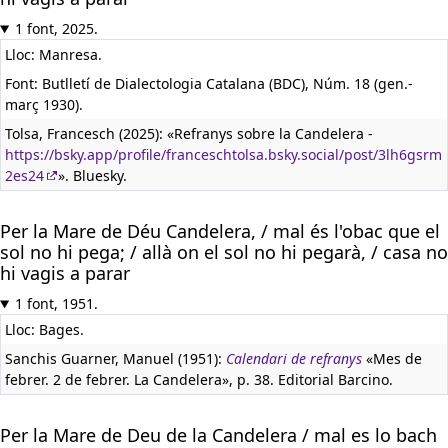
1 font, 2025.
Lloc: Manresa.
Font: Butlletí de Dialectologia Catalana (BDC), Núm. 18 (gen.-
març 1930).
Tolsa, Francesch (2025): «Refranys sobre la Candelera -
https://bsky.app/profile/franceschtolsa.bsky.social/post/3lh6gsrm
2es24
». Bluesky.
Per la Mare de Déu Candelera, / mal és l'obac que el
sol no hi pega; / allà on el sol no hi pegarà, / casa no
hi vagis a parar
1 font, 1951.
Lloc: Bages.
Sanchis Guarner, Manuel (1951):
Calendari de refranys
«Mes de
febrer. 2 de febrer. La Candelera», p. 38. Editorial Barcino.
Per la Mare de Deu de la Candelera / mal es lo bach