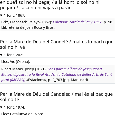
en que'l sol no hi pega; / allá hont lo sol no hi
pegará / casa no hi vajas á parár
1 font, 1867.
Briz, Francesch Pelayo (1867):
Calendari catalá del any 1867
, p. 58.
Llibretería de Joan Roca y Bros.
Per la Mare de Deu del Candelé / mal es lo bach quel
sol no hi vé
1 font, 2021.
Lloc: Vic (Osona).
Ricart Matas, Josep (2021):
Fons paremiològic de Josep Ricart
Matas, dipositat a la Reial Acadèmia Catalana de Belles Arts de Sant
Jordi (RACBASJ)
«Estacions», p. 2_703.jpg. Manuscrit.
Per la Mare de Déu del Candeler, / mal és el bac que
sol no té
1 font, 1974.
Lloc: Catalunya del Nord.