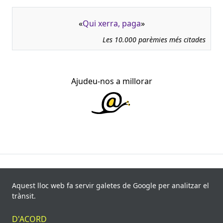
«
Qui xerra, paga
»
Les 10.000 parèmies més citades
Ajudeu-nos a millorar
945.966 fitxes, corresponents a 108.347 paremiotipus,
recollides de 840 fonts i 8.113 informants. Última
Aquest lloc web fa servir galetes de Google per analitzar el
actualització: 11 de juliol de 2026
trànsit.
© Víctor Pàmies i Riudor, 2020-2026.
D'ACORD