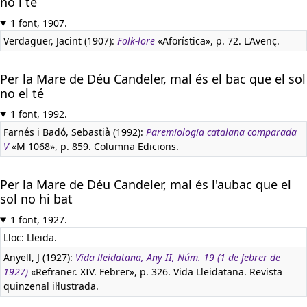
no l té
1 font, 1907.
Verdaguer, Jacint (1907):
Folk-lore
«Aforística», p. 72. L'Avenç.
Per la Mare de Déu Candeler, mal és el bac que el sol
no el té
1 font, 1992.
Farnés i Badó, Sebastià (1992):
Paremiologia catalana comparada
V
«M 1068», p. 859. Columna Edicions.
Per la Mare de Déu Candeler, mal és l'aubac que el
sol no hi bat
1 font, 1927.
Lloc: Lleida.
Anyell, J (1927):
Vida lleidatana, Any II, Núm. 19 (1 de febrer de
1927)
«Refraner. XIV. Febrer», p. 326. Vida Lleidatana. Revista
quinzenal il·lustrada.