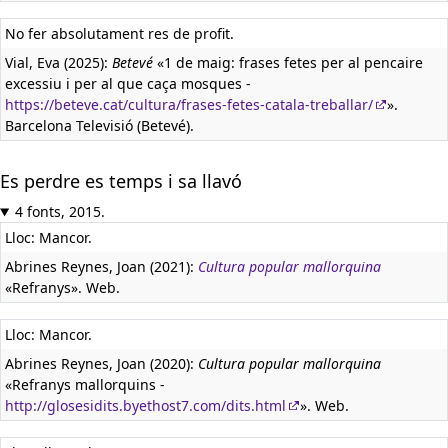
No fer absolutament res de profit.
Vial, Eva (2025):
Betevé
«1 de maig: frases fetes per al pencaire
excessiu i per al que caça mosques -
https://beteve.cat/cultura/frases-fetes-catala-treballar/
».
Barcelona Televisió (Betevé).
Es perdre es temps i sa llavó
4 fonts, 2015.
Lloc: Mancor.
Abrines Reynes, Joan (2021):
Cultura popular mallorquina
«Refranys». Web.
Lloc: Mancor.
Abrines Reynes, Joan (2020):
Cultura popular mallorquina
«Refranys mallorquins -
http://glosesidits.byethost7.com/dits.html
». Web.