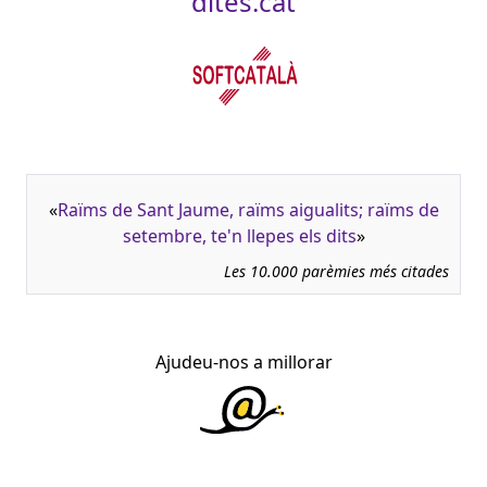
dites.cat
«
Raïms de Sant Jaume, raïms aigualits; raïms de
setembre, te'n llepes els dits
»
Les 10.000 parèmies més citades
Ajudeu-nos a millorar