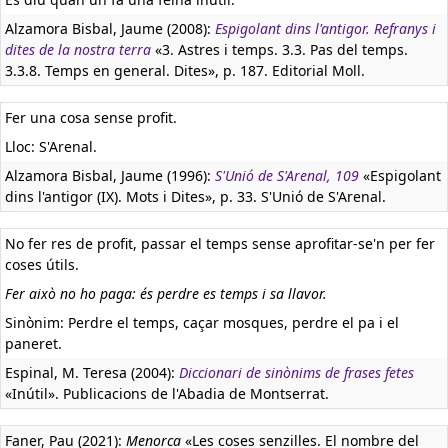
Alzamora Bisbal, Jaume (2008):
Espigolant dins l'antigor. Refranys i
dites de la nostra terra
«3. Astres i temps. 3.3. Pas del temps.
3.3.8. Temps en general. Dites», p. 187. Editorial Moll.
Fer una cosa sense profit.
Lloc: S'Arenal.
Alzamora Bisbal, Jaume (1996):
S'Unió de S'Arenal, 109
«Espigolant
dins l'antigor (IX). Mots i Dites», p. 33. S'Unió de S'Arenal.
No fer res de profit, passar el temps sense aprofitar-se'n per fer
coses útils.
Fer això no ho paga: és perdre es temps i sa llavor.
Sinònim: Perdre el temps, caçar mosques, perdre el pa i el
paneret.
Espinal, M. Teresa (2004):
Diccionari de sinònims de frases fetes
«Inútil». Publicacions de l'Abadia de Montserrat.
Faner, Pau (2021):
Menorca
«Les coses senzilles. El nombre del