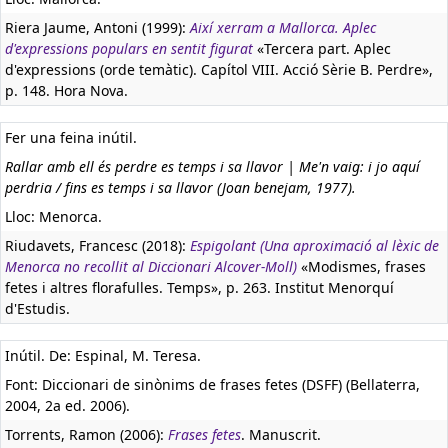
Riera Jaume, Antoni (1999):
Així xerram a Mallorca. Aplec
d'expressions populars en sentit figurat
«Tercera part. Aplec
d'expressions (orde temàtic). Capítol VIII. Acció Sèrie B. Perdre»,
p. 148. Hora Nova.
Fer una feina inútil.
Rallar amb ell és perdre es temps i sa llavor | Me'n vaig: i jo aquí
perdria / fins es temps i sa llavor (Joan benejam, 1977).
Lloc: Menorca.
Riudavets, Francesc (2018):
Espigolant (Una aproximació al lèxic de
Menorca no recollit al Diccionari Alcover-Moll)
«Modismes, frases
fetes i altres florafulles. Temps», p. 263. Institut Menorquí
d'Estudis.
Inútil. De: Espinal, M. Teresa.
Font: Diccionari de sinònims de frases fetes (DSFF) (Bellaterra,
2004, 2a ed. 2006).
Torrents, Ramon (2006):
Frases fetes
. Manuscrit.