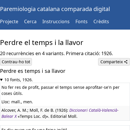
Paremiologia catalana comparada digital
Projecte
Cerca
Instruccions
Fonts
Crèdits
Perdre el temps i la llavor
20 recurrències en 4 variants. Primera citació: 1926.
Contrau-ho tot
Comparteix
Perdre es temps i sa llavor
10 fonts, 1926.
No fer res de profit, passar el temps sense aprofitar-se'n per
coses útils.
Lloc: mall., men.
Alcover, A. M.; Moll, F. de B. (1926):
Diccionari Català-Valencià-
Balear X
«Temps Loc. d)». Editorial Moll.
Es diu quan un fa una feina inútil.