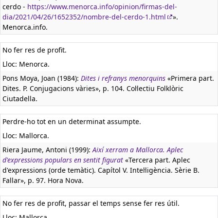
cerdo -
https://www.menorca.info/opinion/firmas-del-
dia/2021/04/26/1652352/nombre-del-cerdo-1.html
».
Menorca.info.
No fer res de profit.
Lloc: Menorca.
Pons Moya, Joan (1984):
Dites i refranys menorquins
«Primera part.
Dites. P. Conjugacions vàries», p. 104. Col·lectiu Folklòric
Ciutadella.
Perdre-ho tot en un determinat assumpte.
Lloc: Mallorca.
Riera Jaume, Antoni (1999):
Així xerram a Mallorca. Aplec
d'expressions populars en sentit figurat
«Tercera part. Aplec
d'expressions (orde temàtic). Capítol V. Intel·ligència. Sèrie B.
Fallar», p. 97. Hora Nova.
No fer res de profit, passar el temps sense fer res útil.
Lloc: Mallorca.