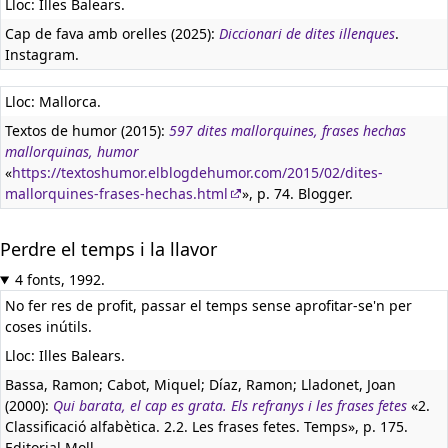
Lloc: Illes Balears.
Cap de fava amb orelles (2025):
Diccionari de dites illenques
.
Instagram.
Lloc: Mallorca.
Textos de humor (2015):
597 dites mallorquines, frases hechas
mallorquinas, humor
«
https://textoshumor.elblogdehumor.com/2015/02/dites-
mallorquines-frases-hechas.html
», p. 74. Blogger.
Perdre el temps i la llavor
4 fonts, 1992.
No fer res de profit, passar el temps sense aprofitar-se'n per
coses inútils.
Lloc: Illes Balears.
Bassa, Ramon; Cabot, Miquel; Díaz, Ramon; Lladonet, Joan
(2000):
Qui barata, el cap es grata. Els refranys i les frases fetes
«2.
Classificació alfabètica. 2.2. Les frases fetes. Temps», p. 175.
Editorial Moll.