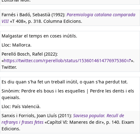
Farnés i Badó, Sebastià (1992):
Paremiologia catalana comparada
VIII
«T 408», p. 318. Columna Edicions.
Malgastar el temps en coses inútils.
Lloc: Mallorca.
Perelló Bosch, Rafel (2022):
«
https://twitter.com/rperellob/status/1536014614776975360
».
Twitter.
Es diu quan s'ha fet un treball inútil, o quan s'ha perdut tot.
Sinònim: Perdre els bous i les esquelles | Perdre les dents i els
queixals.
Lloc: País Valencià.
Sanxis i Forriols, Joan Lluís (2011):
Saviesa popular. Recull de
refranys i frases fetes
«Capítol VI: Maneres de dir», p. 140. Eixam
Edicions.