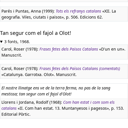
Parés i Puntas, Anna (1999):
Tots els refranys catalans
«XII. La
geografia. Viles, ciutats i països», p. 506. Edicions 62.
Tan segur com el fajol a Olot!
3 fonts, 1968.
Carol, Roser (1978):
Frases fetes dels Països Catalans
«D'un en un».
Manuscrit.
Carol, Roser (1978):
Frases fetes dels Països Catalans (comentats)
«Catalunya. Garrotxa. Olot». Manuscrit.
El nostre llinatge ens ve de la terra ferma, no pas de la sang
mestissa; tan segur com el fajol d'Olot!
Llorens i Jordana, Rodolf (1968):
Com han estat i com som els
catalans
«II. Com han estat. 13. Muntanyesos i pagesos», p. 153.
Editorial Pòrtic.