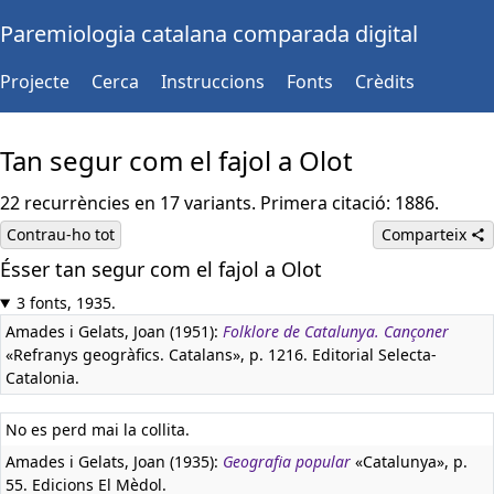
Paremiologia catalana comparada digital
Projecte
Cerca
Instruccions
Fonts
Crèdits
Tan segur com el fajol a Olot
22 recurrències en 17 variants. Primera citació: 1886.
Contrau-ho tot
Comparteix
Ésser tan segur com el fajol a Olot
3 fonts, 1935.
Amades i Gelats, Joan (1951):
Folklore de Catalunya. Cançoner
«Refranys geogràfics. Catalans», p. 1216. Editorial Selecta-
Catalonia.
No es perd mai la collita.
Amades i Gelats, Joan (1935):
Geografia popular
«Catalunya», p.
55. Edicions El Mèdol.