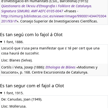
d'Investigació en Humanitats (CSIC, Barcelona) (1915):
Qüestionaris de l'Arxiu d'Etnografia i Folklore de Catalunya.
Signatura SIMURG: AMF-AEFC-0105-0047
«Frases -
http://simurg.bibliotecas.csic.es/viewer/image/990001434470304
201/93/
». Consejo Superior de Investigaciones Científicas.
Es tan segú com lo fajol á Olot
1 font, 1886.
Locució que s'usa pera manifestar que s' té per cert que una
cosa haurá de succehir.
Lloc: Blanes (Selva).
Cortils i Vieta, Josep (1886):
Ethologia de Blánes
«Modismes y
locucions», p. 168. Centre Excursionista de Catalunya.
Es tan segur com el fajol a Olot
1 font, 1915.
De: Canudas, Joan (1949).
Lloc: Mollerusa.