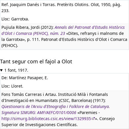
Ref. Joaquim Danés i Torras. Pretèrits Olotins. Olot, 1950, pàg.
233.
Lloc: Garrotxa.
Pujiula Ribera, Jordi (2012):
Annals del Patronat d'Estudis Històrics
d'Olot i Comarca (PEHOC), núm. 23
«Dites, refranys i malnoms de
la Garrotxa», p. 111. Patronat d'Estudis Històrics d'Olot i Comarca
(PEHOC).
Tant segur com el fajol a Olot
1 font, 1917.
De: Martínez Pasaper, E.
Lloc: Lloret.
Fons Tomàs Carreras i Artau. Institució Milà i Fontanals
d'Investigació en Humanitats (CSIC, Barcelona) (1917):
Qüestionaris de l'Arxiu d'Etnografia i Folklore de Catalunya.
Signatura SIMURG: AMF/AEFC/0101/0006
«Paremies -
http://simurg.bibliotecas.csic.es/view/1329935
». Consejo
Superior de Investigaciones Científicas.