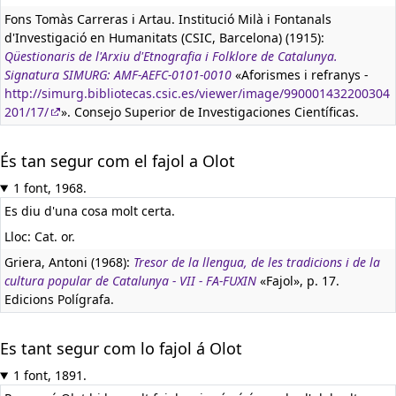
Fons Tomàs Carreras i Artau. Institució Milà i Fontanals
d'Investigació en Humanitats (CSIC, Barcelona) (1915):
Qüestionaris de l'Arxiu d'Etnografia i Folklore de Catalunya.
Signatura SIMURG: AMF-AEFC-0101-0010
«Aforismes i refranys -
http://simurg.bibliotecas.csic.es/viewer/image/990001432200304
201/17/
». Consejo Superior de Investigaciones Científicas.
És tan segur com el fajol a Olot
1 font, 1968.
Es diu d'una cosa molt certa.
Lloc: Cat. or.
Griera, Antoni (1968):
Tresor de la llengua, de les tradicions i de la
cultura popular de Catalunya - VII - FA-FUXIN
«Fajol», p. 17.
Edicions Polígrafa.
Es tant segur com lo fajol á Olot
1 font, 1891.