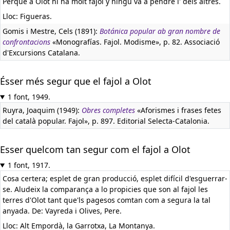
Perque á Olot hi ha molt fajol y ningú vá á pendre l' dels altres.
Lloc: Figueras.
Gomis i Mestre, Cels (1891):
Botánica popular ab gran nombre de
confrontacions
«Monografías. Fajol. Modisme», p. 82. Associació
d'Excursions Catalana.
Ésser més segur que el fajol a Olot
1 font, 1949.
Ruyra, Joaquim (1949):
Obres completes
«Aforismes i frases fetes
del català popular. Fajol», p. 897. Editorial Selecta-Catalonia.
Esser quelcom tan segur com el fajol a Olot
1 font, 1917.
Cosa certera; esplet de gran producció, esplet difícil d'esguerrar-
se. Aludeix la comparança a lo propicies que son al fajol les
terres d'Olot tant que'ls pagesos comtan com a segura la tal
anyada. De: Vayreda i Olives, Pere.
Lloc: Alt Empordà, la Garrotxa, La Montanya.