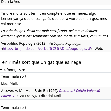
Diari la Veu.
Tindre molta sort tenint en compte el que es mereix algú.
L'ensenyança que entranya és que per a viure com un gos, més
val morir-se.
La vida del gos, devia ser molt sacrificada, pel que es dedueix
d'altres expressions semblants com ara morir-se a soles, com un gos.
Verbofília. Populogis (2012):
Verbofília. Populogis
«
http://rbn.jimdo.com/verbof%C3%ADlia/populogis/
». Web.
Tenir més sort que un gat que es nega
4 fonts, 1926.
Tenir mala sort.
Lloc: Mall.
Alcover, A. M.; Moll, F. de B. (1926):
Diccionari Català-Valencià-
Balear VI
«Gat Loc. v)». Editorial Moll.
Tenir mala sort.