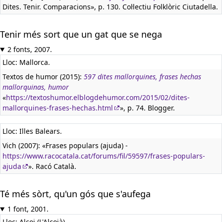
Dites. Tenir. Comparacions», p. 130. Col·lectiu Folklòric Ciutadella.
Tenir més sort que un gat que se nega
2 fonts, 2007.
Lloc: Mallorca.
Textos de humor (2015):
597 dites mallorquines, frases hechas
mallorquinas, humor
«
https://textoshumor.elblogdehumor.com/2015/02/dites-
mallorquines-frases-hechas.html
», p. 74. Blogger.
Lloc: Illes Balears.
Vich (2007): «Frases populars (ajuda) -
https://www.racocatala.cat/forums/fil/59597/frases-populars-
ajuda
». Racó Català.
Té més sòrt, qu'un gós que s'aufega
1 font, 2001.
Lloc: Alcoi (L'Alcoià).