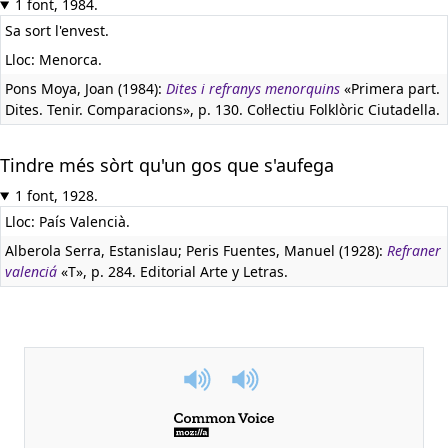
1 font, 1984.
Sa sort l'envest.
Lloc: Menorca.
Pons Moya, Joan (1984):
Dites i refranys menorquins
«Primera part.
Dites. Tenir. Comparacions», p. 130. Col·lectiu Folklòric Ciutadella.
Tindre més sòrt qu'un gos que s'aufega
1 font, 1928.
Lloc: País Valencià.
Alberola Serra, Estanislau; Peris Fuentes, Manuel (1928):
Refraner
valenciá
«T», p. 284. Editorial Arte y Letras.