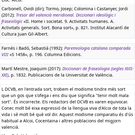
Carbonell, Ovidi (dir); Tormo, Josep; Colomina i Castanyer, Jordi
(2012):
Tresor del valencià meridional. Diccionari ideològic i
fraseològic
«II. Home i societat. 9. Activitats humanes. A.
Activitats generals. Sort. Bona sort», p. 821. Institut Alacantí de
Cultura Juan Gil-Albert.
Farnés i Badó, Sebastià (1992):
Paremiologia catalana comparada
VIII
«S 1458», p. 196. Columna Edicions.
Martí Mestre, Joaquim (2017):
Diccionari de fraseologia (segles XVII-
XXI)
, p. 1832. Publicacions de la Universitat de València.
L DCVB, en l'entrada sort, trobem el modisme tindre més sort
que un gos que s'ofega i ens diu que significa "tenir molt mala
sort". És incorrecte. Els redactors del DCVB es varen equivocar.
Conec molt bé eixa expressió de la llengua viva d'Alcoi de tota la
vida i sé molt bé què vol dir. Aquest modisme comparatiu és d'ús
habitual a Alcoi, Cocentaina i altres poblacions del migjorn
valencià.