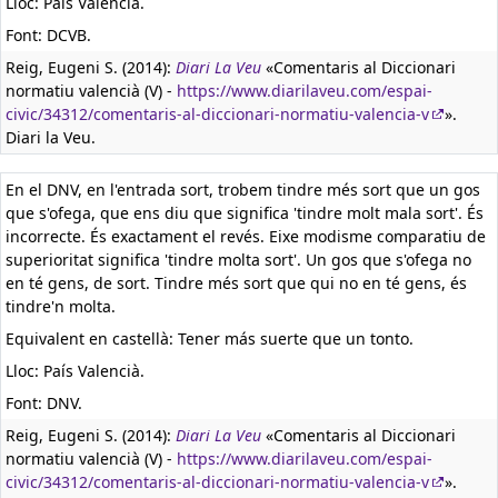
Lloc: País Valencià.
Font: DCVB.
Reig, Eugeni S. (2014):
Diari La Veu
«Comentaris al Diccionari
normatiu valencià (V) -
https://www.diarilaveu.com/espai-
civic/34312/comentaris-al-diccionari-normatiu-valencia-v
».
Diari la Veu.
En el DNV, en l'entrada sort, trobem tindre més sort que un gos
que s'ofega, que ens diu que significa 'tindre molt mala sort'. És
incorrecte. És exactament el revés. Eixe modisme comparatiu de
superioritat significa 'tindre molta sort'. Un gos que s'ofega no
en té gens, de sort. Tindre més sort que qui no en té gens, és
tindre'n molta.
Equivalent en castellà:
Tener más suerte que un tonto.
Lloc: País Valencià.
Font: DNV.
Reig, Eugeni S. (2014):
Diari La Veu
«Comentaris al Diccionari
normatiu valencià (V) -
https://www.diarilaveu.com/espai-
civic/34312/comentaris-al-diccionari-normatiu-valencia-v
».