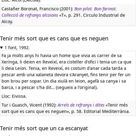
Castañer Boronat, Francisco (2001):
Bon pilot. Bon farinot.
Col·lecció de refranys alcoians
«T», p. 291. Circulo Industrial de
Alcoy.
Tenir més sort que es cans que es neguen
1 font, 1992.
Fa ja molts anys hi havia un home que vivia as carrer de sa
Xeringa, li deien en Reveixí, era cisteller d'ofici i tenia un ca que
li deia Leion. Tenia, en Reveixí, es costum d'anar cada tarda a
pescar amb una xalaneta devora s'Aranyet, fins tenir per fer un
bon brou per sopar. Un dia xiulà en leion, agafà sa canya i sa
barca, i a pescar s'ha dit… (segueix a l'original).
Lloc: Eivissa.
Tur i Guasch, Vicent (1992):
Arrels de refranys i dites
«Tenir més
sort que es cans que es neguen», p. 58. Editorial Mediterrània.
Tenir més sort que un ca escanyat