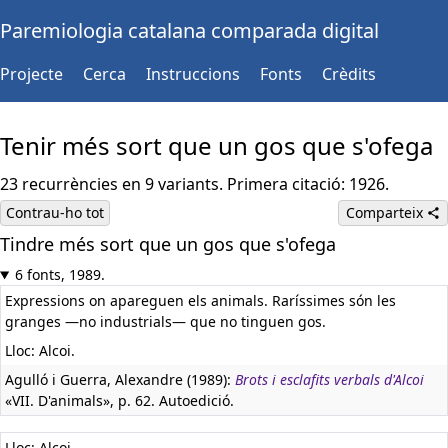
Paremiologia catalana comparada digital
Projecte
Cerca
Instruccions
Fonts
Crèdits
Tenir més sort que un gos que s'ofega
23 recurrències en 9 variants. Primera citació: 1926.
Contrau-ho tot
Comparteix
Tindre més sort que un gos que s'ofega
6 fonts, 1989.
Expressions on apareguen els animals. Raríssimes són les
granges —no industrials— que no tinguen gos.
Lloc: Alcoi.
Agulló i Guerra, Alexandre (1989):
Brots i esclafits verbals d'Alcoi
«VII. D'animals», p. 62. Autoedició.
Lloc: Alcoi.