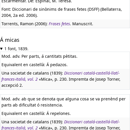
Escarmentar. De: Espinal, M. Teresa.
Font: Diccionari de sinònims de frases fetes (DSFF) (Bellaterra,
2004, 2a ed. 2006).
Torrents, Ramon (2006):
Frases fetes
. Manuscrit.
Á micas
1 font, 1839.
Mod. adv. Per parts, á cantitats pètitas.
Equivalent en castellà:
Á pedazos.
Una societat de catalans (1839):
Diccionari catalá-castellá-llatí-
frances-italiá, vol. 2
«Mica», p. 230. Impremta de Josep Torner,
accepció 2.
Mod. adv. ab que se denota que alguna cosa se va prenènd per
parts ab dificultat ó resistencia.
Equivalent en castellà:
Á repelones.
Una societat de catalans (1839):
Diccionari catalá-castellá-llatí-
frances-italiá, vol. 2
«Mica», p. 230. Impremta de Josep Torner,