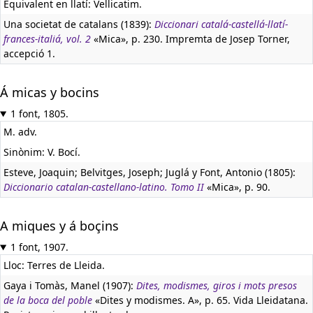
Equivalent en llatí:
Vellicatim.
Una societat de catalans (1839):
Diccionari catalá-castellá-llatí-
frances-italiá, vol. 2
«Mica», p. 230. Impremta de Josep Torner,
accepció 1.
Á micas y bocins
1 font, 1805.
M. adv.
Sinònim: V. Bocí.
Esteve, Joaquin; Belvitges, Joseph; Juglá y Font, Antonio (1805):
Diccionario catalan-castellano-latino. Tomo II
«Mica», p. 90.
A miques y á boçins
1 font, 1907.
Lloc: Terres de Lleida.
Gaya i Tomàs, Manel (1907):
Dites, modismes, giros i mots presos
de la boca del poble
«Dites y modismes. A», p. 65. Vida Lleidatana.