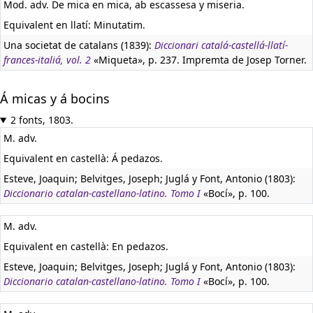
Mod. adv. De mica en mica, ab escassesa y miseria.
Equivalent en llatí:
Minutatim.
Una societat de catalans (1839):
Diccionari catalá-castellá-llatí-
frances-italiá, vol. 2
«Miqueta», p. 237. Impremta de Josep Torner.
Á micas y á bocins
2 fonts, 1803.
M. adv.
Equivalent en castellà:
Á pedazos.
Esteve, Joaquin; Belvitges, Joseph; Juglá y Font, Antonio (1803):
Diccionario catalan-castellano-latino. Tomo I
«Bocí», p. 100.
M. adv.
Equivalent en castellà:
En pedazos.
Esteve, Joaquin; Belvitges, Joseph; Juglá y Font, Antonio (1803):
Diccionario catalan-castellano-latino. Tomo I
«Bocí», p. 100.