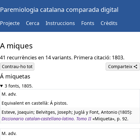
Paremiologia catalana comparada digital
Projecte
Cerca
Instruccions
Fonts
Crèdits
A miques
41 recurrències en 14 variants. Primera citació: 1803.
Contrau-ho tot
Comparteix
Á miquetas
3 fonts, 1805.
M. adv.
Equivalent en castellà:
Á pistos.
Esteve, Joaquin; Belvitges, Joseph; Juglá y Font, Antonio (1805):
Diccionario catalan-castellano-latino. Tomo II
«Miqueta», p. 92.
M. adv.