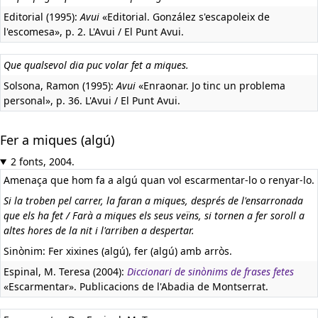
Editorial (1995):
Avui
«Editorial. González s'escapoleix de
l'escomesa», p. 2. L'Avui / El Punt Avui.
Que qualsevol dia puc volar fet a miques.
Solsona, Ramon (1995):
Avui
«Enraonar. Jo tinc un problema
personal», p. 36. L'Avui / El Punt Avui.
Fer a miques (algú)
2 fonts, 2004.
Amenaça que hom fa a algú quan vol escarmentar-lo o renyar-lo.
Si la troben pel carrer, la faran a miques, després de l'ensarronada
que els ha fet / Farà a miques els seus veïns, si tornen a fer soroll a
altes hores de la nit i l'arriben a despertar.
Sinònim: Fer xixines (algú), fer (algú) amb arròs.
Espinal, M. Teresa (2004):
Diccionari de sinònims de frases fetes
«Escarmentar». Publicacions de l'Abadia de Montserrat.