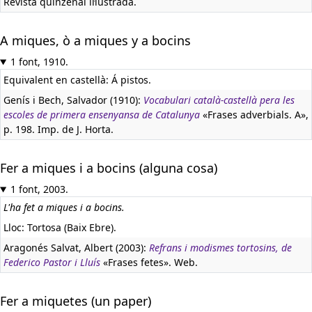
Revista quinzenal il·lustrada.
A miques, ò a miques y a bocins
1 font, 1910.
Equivalent en castellà:
Á pistos.
Genís i Bech, Salvador (1910):
Vocabulari català-castellà pera les
escoles de primera ensenyansa de Catalunya
«Frases adverbials. A»,
p. 198. Imp. de J. Horta.
Fer a miques i a bocins (alguna cosa)
1 font, 2003.
L'ha fet a miques i a bocins.
Lloc: Tortosa (Baix Ebre).
Aragonés Salvat, Albert (2003):
Refrans i modismes tortosins, de
Federico Pastor i Lluís
«Frases fetes». Web.
Fer a miquetes (un paper)