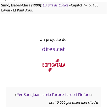
Simó, Isabel-Clara (1990):
Els ulls de Clídice
«Capítol 7», p. 155.
L'Avui / El Punt Avui.
Un projecte de:
dites.cat
«
Per Sant Joan, creix l'arbre i creix i l'infant
»
Les 10.000 parèmies més citades