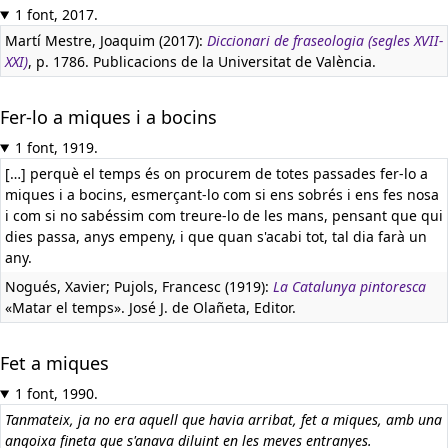
1 font, 2017.
Martí Mestre, Joaquim (2017):
Diccionari de fraseologia (segles XVII-
XXI)
, p. 1786. Publicacions de la Universitat de València.
Fer-lo a miques i a bocins
1 font, 1919.
[…] perquè el temps és on procurem de totes passades fer-lo a
miques i a bocins, esmerçant-lo com si ens sobrés i ens fes nosa
i com si no sabéssim com treure-lo de les mans, pensant que qui
dies passa, anys empeny, i que quan s'acabi tot, tal dia farà un
any.
Nogués, Xavier; Pujols, Francesc (1919):
La Catalunya pintoresca
«Matar el temps». José J. de Olañeta, Editor.
Fet a miques
1 font, 1990.
Tanmateix, ja no era aquell que havia arribat, fet a miques, amb una
angoixa fineta que s'anava diluint en les meves entranyes.