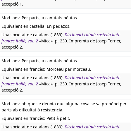
accepció 1.
Mod. adv. Per parts, á cantitats pètitas.
Equivalent en castellà:
En pedazos.
Una societat de catalans (1839):
Diccionari catalá-castellá-llatí-
frances-italiá, vol. 2
«Mica», p. 230. Impremta de Josep Torner,
accepció 2.
Mod. adv. Per parts, á cantitats pètitas.
Equivalent en francès:
Morceau par morceau.
Una societat de catalans (1839):
Diccionari catalá-castellá-llatí-
frances-italiá, vol. 2
«Mica», p. 230. Impremta de Josep Torner,
accepció 2.
Mod. adv. ab que se denota que alguna cosa se va prenènd per
parts ab dificultat ó resistencia.
Equivalent en francès:
Petit à petit.
Una societat de catalans (1839):
Diccionari catalá-castellá-llatí-