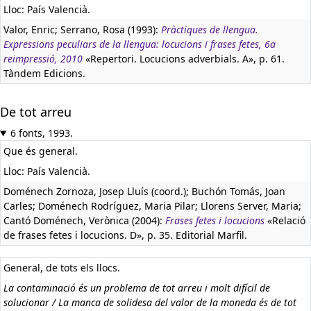
Lloc: País Valencià.
Valor, Enric; Serrano, Rosa (1993):
Pràctiques de llengua.
Expressions peculiars de la llengua: locucions i frases fetes, 6a
reimpressió, 2010
«Repertori. Locucions adverbials. A», p. 61.
Tàndem Edicions.
De tot arreu
6 fonts, 1993.
Que és general.
Lloc: País Valencià.
Doménech Zornoza, Josep Lluís (coord.); Buchón Tomás, Joan
Carles; Doménech Rodríguez, Maria Pilar; Llorens Server, Maria;
Cantó Doménech, Verònica (2004):
Frases fetes i locucions
«Relació
de frases fetes i locucions. D», p. 35. Editorial Marfil.
General, de tots els llocs.
La contaminació és un problema de tot arreu i molt difícil de
solucionar / La manca de solidesa del valor de la moneda és de tot