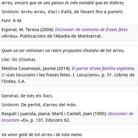
arreu, encara que en uns països és més notable que en d'altres.
Sinònim: Arreu arreu, d'ací i d'allà, de llevant fins a ponent.
Font: R-M.
Espinal, M. Teresa (2004):
Diccionari de sinònims de frases fetes
«Arreu». Publicacions de l'Abadia de Montserrat.
Quan va ser milionari va rebre propostes d'estalvi de tot arreu.
Lloc: Vic (Osona).
Medina Casanovas, Jaume (2014):
El parlar d'una família vigatana,
II
«Les locucions i les frases fetes. I. Locucions», p. 51. Llibres de
l'Index, S.A.
General, de tots els llocs.
Sinònim: De pertot, d'arreu del món.
Raspall i Juanola, Joana; Martí i Castell, Joan (1995):
Diccionari de
locucions
«D», p. 131. Edicions 62.
Va venir gent de tot arreu i de tota mena.