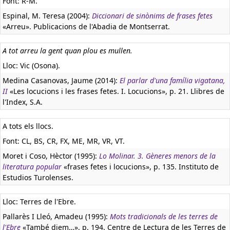
Font: R-M.
Espinal, M. Teresa (2004):
Diccionari de sinònims de frases fetes
«Arreu». Publicacions de l'Abadia de Montserrat.
A tot arreu la gent quan plou es mullen.
Lloc: Vic (Osona).
Medina Casanovas, Jaume (2014):
El parlar d'una família vigatana,
II
«Les locucions i les frases fetes. I. Locucions», p. 21. Llibres de
l'Index, S.A.
A tots els llocs.
Font: CL, BS, CR, FX, ME, MR, VR, VT.
Moret i Coso, Hèctor (1995):
Lo Molinar. 3. Gèneres menors de la
literatura popular
«frases fetes i locucions», p. 135. Instituto de
Estudios Turolenses.
Lloc: Terres de l'Ebre.
Pallarès I Lleó, Amadeu (1995):
Mots tradicionals de les terres de
l'Ebre
«També diem…», p. 194. Centre de Lectura de les Terres de