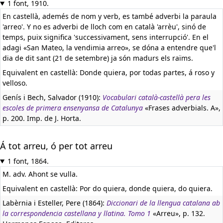
1 font, 1910.
En castellà, ademés de nom y verb, es també adverbi la paraula
'arreo'. Y no es adverbi de lloch com en català 'arrèu', sinó de
temps, puix significa 'successivament, sens interrupció'. En el
adagi «San Mateo, la vendimia arreo», se dóna a entendre que'l
dia de dit sant (21 de setembre) ja són madurs els raïms.
Equivalent en castellà:
Donde quiera, por todas partes, á roso y
velloso.
Genís i Bech, Salvador (1910):
Vocabulari català-castellà pera les
escoles de primera ensenyansa de Catalunya
«Frases adverbials. A»,
p. 200. Imp. de J. Horta.
Á tot arreu, ó per tot arreu
1 font, 1864.
M. adv. Ahont se vulla.
Equivalent en castellà:
Por do quiera, donde quiera, do quiera.
Labèrnia i Esteller, Pere (1864):
Diccionari de la llengua catalana ab
la correspondencia castellana y llatina. Tomo 1
«Arreu», p. 132.