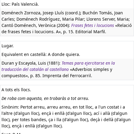
Lloc: País Valencià.
Doménech Zornoza, Josep Lluís (coord.); Buchón Tomás, Joan
Carles; Doménech Rodríguez, Maria Pilar; Llorens Server, Maria;
Cantó Doménech, Verònica (2004):
Frases fetes i locucions
«Relació
de frases fetes i locucions. A», p. 15. Editorial Marfil.
Lugar.
Equivalent en castellà:
A donde quiera.
Duran y Escayola, Luis (1881):
Temas para ejercitarse en la
traducción del catalán al castellano
«Adverbios simples y
compuestos», p. 85. Imprenta del Ferrocarril.
A tots els llocs.
De roba com aquesta, en trobaràs a tot arreu.
Sinònim: Pertot arreu, arreu arreu, en tot lloc, a l'un costat i a
l'altre (d'algun lloc), ençà i enllà (d'algun lloc), ací i allà (d'algun
lloc), per totes bandes, ça i lla (d'algun lloc), deçà i dellà (d'algun
lloc), ençà i enllà (d'algun lloc).