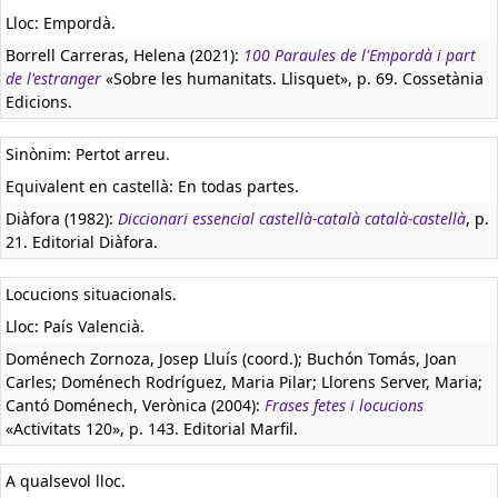
Lloc: Empordà.
Borrell Carreras, Helena (2021):
100 Paraules de l'Empordà i part
de l'estranger
«Sobre les humanitats. Llisquet», p. 69. Cossetània
Edicions.
Sinònim: Pertot arreu.
Equivalent en castellà:
En todas partes.
Diàfora (1982):
Diccionari essencial castellà-català català-castellà
, p.
21. Editorial Diàfora.
Locucions situacionals.
Lloc: País Valencià.
Doménech Zornoza, Josep Lluís (coord.); Buchón Tomás, Joan
Carles; Doménech Rodríguez, Maria Pilar; Llorens Server, Maria;
Cantó Doménech, Verònica (2004):
Frases fetes i locucions
«Activitats 120», p. 143. Editorial Marfil.
A qualsevol lloc.