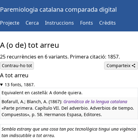
Paremiologia catalana comparada digital
Projecte
Cerca
Instruccions
Fonts
Crèdits
A (o de) tot arreu
25 recurrències en 6 variants. Primera citació: 1857.
Contrau-ho tot
Comparteix
A tot arreu
13 fonts, 1867.
Equivalent en castellà:
A donde quiera.
Bofarull, A.; Blanch, A. (1867):
Gramática de la lengua catalana
«Parte primera. Capítulo VII. Del adverbio. Adverbios de tiempo.
Compuestos», p. 58. Hermanos Espasa, Editores.
Sembla estrany que una cosa tan poc tecnològica tingui una vigència
tan indiscutible a tot arreu.