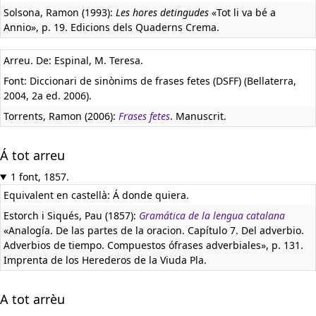
Solsona, Ramon (1993):
Les hores detingudes
«Tot li va bé a
Annio», p. 19. Edicions dels Quaderns Crema.
Arreu. De: Espinal, M. Teresa.
Font: Diccionari de sinònims de frases fetes (DSFF) (Bellaterra,
2004, 2a ed. 2006).
Torrents, Ramon (2006):
Frases fetes
. Manuscrit.
Á tot arreu
1 font, 1857.
Equivalent en castellà:
Á donde quiera.
Estorch i Siqués, Pau (1857):
Gramática de la lengua catalana
«Analogía. De las partes de la oracion. Capítulo 7. Del adverbio.
Adverbios de tiempo. Compuestos ófrases adverbiales», p. 131.
Imprenta de los Herederos de la Viuda Pla.
A tot arrèu