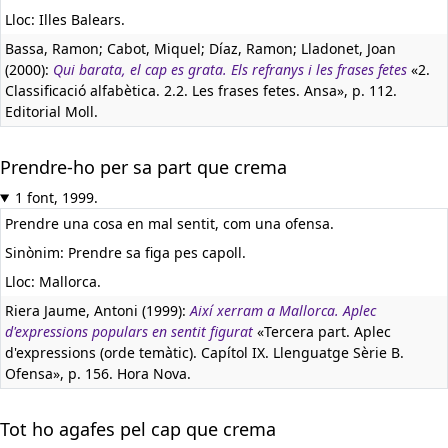
Lloc: Illes Balears.
Bassa, Ramon; Cabot, Miquel; Díaz, Ramon; Lladonet, Joan
(2000):
Qui barata, el cap es grata. Els refranys i les frases fetes
«2.
Classificació alfabètica. 2.2. Les frases fetes. Ansa», p. 112.
Editorial Moll.
Prendre-ho per sa part que crema
1 font, 1999.
Prendre una cosa en mal sentit, com una ofensa.
Sinònim: Prendre sa figa pes capoll.
Lloc: Mallorca.
Riera Jaume, Antoni (1999):
Així xerram a Mallorca. Aplec
d'expressions populars en sentit figurat
«Tercera part. Aplec
d'expressions (orde temàtic). Capítol IX. Llenguatge Sèrie B.
Ofensa», p. 156. Hora Nova.
Tot ho agafes pel cap que crema