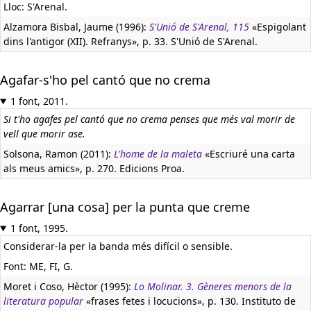
Lloc: S'Arenal.
Alzamora Bisbal, Jaume (1996):
S'Unió de S'Arenal, 115
«Espigolant
dins l'antigor (XII). Refranys», p. 33. S'Unió de S'Arenal.
Agafar-s'ho pel cantó que no crema
1 font, 2011.
Si t'ho agafes pel cantó que no crema penses que més val morir de
vell que morir ase.
Solsona, Ramon (2011):
L'home de la maleta
«Escriuré una carta
als meus amics», p. 270. Edicions Proa.
Agarrar [una cosa] per la punta que creme
1 font, 1995.
Considerar-la per la banda més difícil o sensible.
Font: ME, FI, G.
Moret i Coso, Hèctor (1995):
Lo Molinar. 3. Gèneres menors de la
literatura popular
«frases fetes i locucions», p. 130. Instituto de