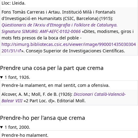
Lloc: Lleida.
Fons Tomàs Carreras i Artau. Institució Milà i Fontanals
d'Investigació en Humanitats (CSIC, Barcelona) (1915):
Qüestionaris de l'Arxiu d'Etnografia i Folklore de Catalunya.
Signatura SIMURG: AMF-AEFC-0102-0066
«Dites, modismes, giros i
mots fets presos de la boca del poble -
http://simurg.bibliotecas.csic.es/viewer/image/990001435030304
201/31/
». Consejo Superior de Investigaciones Científicas.
Prendre una cosa per la part que crema
1 font, 1926.
Prendre-la malament, en mal sentit, com a ofensiva.
Alcover, A. M.; Moll, F. de B. (1926):
Diccionari Català-Valencià-
Balear VIII
«2 Part Loc. d)». Editorial Moll.
Prendre-ho per l'ansa que crema
1 font, 2000.
Prendre-ho malament.