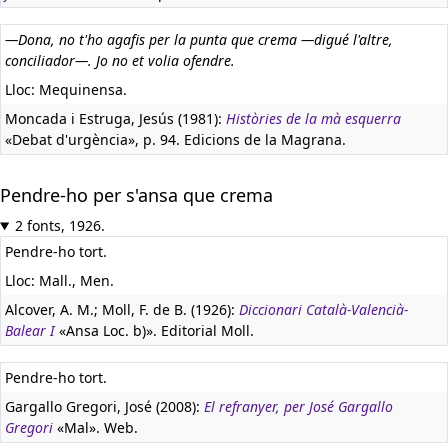
—Dona, no t'ho agafis per la punta que crema —digué l'altre,
conciliador—. Jo no et volia ofendre.
Lloc: Mequinensa.
Moncada i Estruga, Jesús (1981):
Històries de la mà esquerra
«Debat d'urgència», p. 94. Edicions de la Magrana.
Pendre-ho per s'ansa que crema
2 fonts, 1926.
Pendre-ho tort.
Lloc: Mall., Men.
Alcover, A. M.; Moll, F. de B. (1926):
Diccionari Català-Valencià-
Balear I
«Ansa Loc. b)». Editorial Moll.
Pendre-ho tort.
Gargallo Gregori, José (2008):
El refranyer, per José Gargallo
Gregori
«Mal». Web.