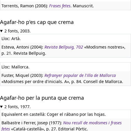
Torrents, Ramon (2006):
Frases fetes
. Manuscrit.
Agafar-ho p'es cap que crema
2 fonts, 2003.
Lloc: Artà.
Esteva, Antoni (2004):
Revista Bellpuig, 702
«Modismes nostres»,
p. 21. Revista Bellpuig.
Lloc: Mallorca.
Fuster, Miquel (2003):
Refranyer popular de l'illa de Mallorca
«Modismes per ordre d'inicials. A», p. 84. Consell de Mallorca.
Agafar-ho per la punta que crema
2 fonts, 1977.
Equivalent en castellà:
Coger el rábano por las hojas.
Balbastre i Ferrer, Josep (1977):
Nou recull de modismes i frases
fetes
«Català-castellà», p. 27. Editorial Pòrtic.