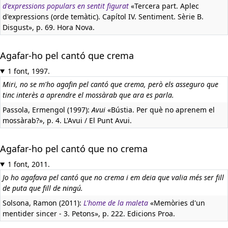
d'expressions populars en sentit figurat
«Tercera part. Aplec
d'expressions (orde temàtic). Capítol IV. Sentiment. Sèrie B.
Disgust», p. 69. Hora Nova.
Agafar-ho pel cantó que crema
1 font, 1997.
Miri, no se m'ho agafin pel cantó que crema, però els asseguro que
tinc interès a aprendre el mossàrab que ara es parla.
Passola, Ermengol (1997):
Avui
«Bústia. Per què no aprenem el
mossàrab?», p. 4. L'Avui / El Punt Avui.
Agafar-ho pel cantó que no crema
1 font, 2011.
Jo ho agafava pel cantó que no crema i em deia que valia més ser fill
de puta que fill de ningú.
Solsona, Ramon (2011):
L'home de la maleta
«Memòries d'un
mentider sincer - 3. Petons», p. 222. Edicions Proa.