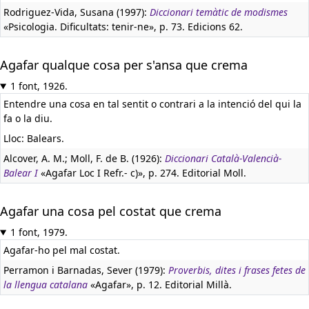
Rodriguez-Vida, Susana (1997):
Diccionari temàtic de modismes
«Psicologia. Dificultats: tenir-ne», p. 73. Edicions 62.
Agafar qualque cosa per s'ansa que crema
1 font, 1926.
Entendre una cosa en tal sentit o contrari a la intenció del qui la
fa o la diu.
Lloc: Balears.
Alcover, A. M.; Moll, F. de B. (1926):
Diccionari Català-Valencià-
Balear I
«Agafar Loc I Refr.- c)», p. 274. Editorial Moll.
Agafar una cosa pel costat que crema
1 font, 1979.
Agafar-ho pel mal costat.
Perramon i Barnadas, Sever (1979):
Proverbis, dites i frases fetes de
la llengua catalana
«Agafar», p. 12. Editorial Millà.