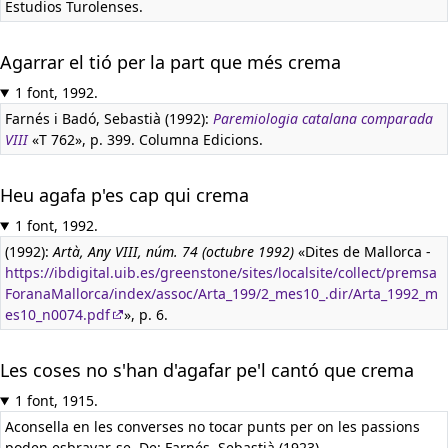
Estudios Turolenses.
Agarrar el tió per la part que més crema
1 font, 1992.
Farnés i Badó, Sebastià (1992):
Paremiologia catalana comparada
VIII
«T 762», p. 399. Columna Edicions.
Heu agafa p'es cap qui crema
1 font, 1992.
(1992):
Artà, Any VIII, núm. 74 (octubre 1992)
«Dites de Mallorca -
https://ibdigital.uib.es/greenstone/sites/localsite/collect/premsa
ForanaMallorca/index/assoc/Arta_199/2_mes10_.dir/Arta_1992_m
es10_n0074.pdf
», p. 6.
Les coses no s'han d'agafar pe'l cantó que crema
1 font, 1915.
Aconsella en les converses no tocar punts per on les passions
poden esbravar-se. De: Farnés, Sebastià (1923).