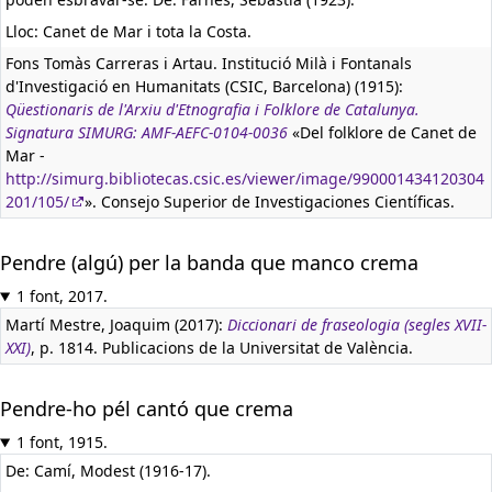
Lloc: Canet de Mar i tota la Costa.
Fons Tomàs Carreras i Artau. Institució Milà i Fontanals
d'Investigació en Humanitats (CSIC, Barcelona) (1915):
Qüestionaris de l'Arxiu d'Etnografia i Folklore de Catalunya.
Signatura SIMURG: AMF-AEFC-0104-0036
«Del folklore de Canet de
Mar -
http://simurg.bibliotecas.csic.es/viewer/image/990001434120304
201/105/
». Consejo Superior de Investigaciones Científicas.
Pendre (algú) per la banda que manco crema
1 font, 2017.
Martí Mestre, Joaquim (2017):
Diccionari de fraseologia (segles XVII-
XXI)
, p. 1814. Publicacions de la Universitat de València.
Pendre-ho pél cantó que crema
1 font, 1915.
De: Camí, Modest (1916-17).