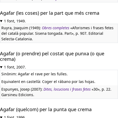
Agafar (les coses) per la part que més crema
1 font, 1949.
Ruyra, Joaquim (1949):
Obres completes
«Aforismes i frases fetes
del català popular. Sisena tongada. Part», p. 907. Editorial
Selecta-Catalonia.
Agafar (o prendre) pel costat que punxa (o que
crema)
1 font, 2007.
Sinònim: Agafar el rave per les fulles.
Equivalent en castellà:
Coger el rábano por las hojas.
Espunyes, Josep (2007):
Dites, locucions i frases fetes
«30», p. 22.
Garsineu Edicions.
Agafar (quelcom) per la punta que crema
1 font, 1996.