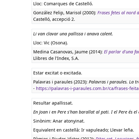
Lloc: Comarques de Castelló.
González Felip, Marisol (2000):
Frases fetes al nord 
Castelló, accepció 2.
Li van clavar una pallissa i anava calent.
Lloc: Vic (Osona).
Medina Casanovas, Jaume (2014):
El parlar d'una fa
Llibres de l'Index, S.A.
Estar excitat o excitada.
Palavras i paraules (2023):
Palavras i paraules. La t
-
https://palavras-i-paraules.com.br/ca/frases-feit
Resultar apallissat.
En Joan i en Pere s'han barallat al pati. I el Pere és e
Sinònim: Anar atonyinat.
Equivalent en castellà:
Ir vapuleado; Llevar leña.
Pàmies i Riudor, Víctor (2012):
Dites.cat. Locucions, f