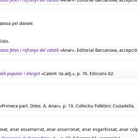
 passa pel davant.
lido.
rases fetes i refranys del català
«Anar». Editorial Barcanova, accepció 
talà popular i d'argot
«Calent -ta adj.», p. 76. Edicions 62.
«Primera part. Dites. A. Anar», p. 19. Col·lectiu Folklòric Ciutadella.
vat, anar assamarrat, anar assarronat, anar esgarbissat, anar colp