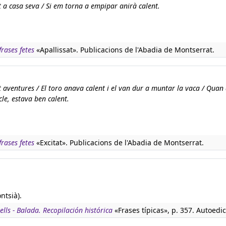
 a casa seva / Si em torna a empipar anirà calent.
rases fetes
«Apallissat». Publicacions de l'Abadia de Montserrat.
t aventures / El toro anava calent i el van dur a muntar la vaca / Quan
cle, estava ben calent.
rases fetes
«Excitat». Publicacions de l'Abadia de Montserrat.
ntsià).
lls - Balada. Recopilación histórica
«Frases típicas», p. 357. Autoedic