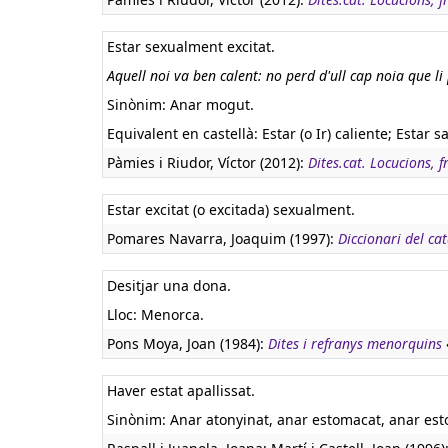
Estar sexualment excitat.
Aquell noi va ben calent: no perd d'ull cap noia que li
Sinònim: Anar mogut.
Equivalent en castellà:
Estar (o Ir) caliente; Estar sa
Pàmies i Riudor, Víctor (2012):
Dites.cat. Locucions, f
Estar excitat (o excitada) sexualment.
Pomares Navarra, Joaquim (1997):
Diccionari del ca
Desitjar una dona.
Lloc: Menorca.
Pons Moya, Joan (1984):
Dites i refranys menorquins
Haver estat apallissat.
Sinònim: Anar atonyinat, anar estomacat, anar esto