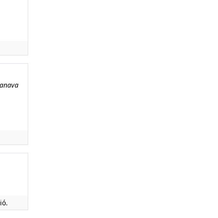
 anava
ió.