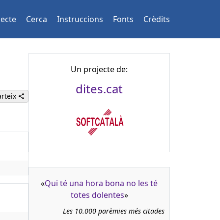
jecte
Cerca
Instruccions
Fonts
Crèdits
Un projecte de:
dites.cat
rteix
«
Qui té una hora bona no les té
totes dolentes
»
Les 10.000 parèmies més citades