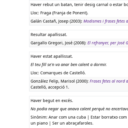
Haver rebut un batan, tenir desig carnal o estar bo
Lloc: Fraga (Franja de Ponent).
Galán Castañ, Josep (2003):
Modismes i frases fetes 
Resultar apallissat.
Gargallo Gregori, José (2008):
El refranyer, per José
Haver estat apallissat.
El teu fill se'n va anar ben calent a dormir.
Lloc: Comarques de Castelló.
González Felip, Marisol (2000):
Frases fetes al nord 
Castelló, accepció 1.
Haver begut en excés.
No podia negar que anava calent perquè no encertava 
Sinònim: Anar com una cuba | Estar borratxo com
un piano | Ser un abraçafaroles.