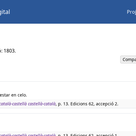
ital
Pro
ó: 1803.
Compa
 estar en celo.
català-castellà castellà-català
, p. 13. Edicions 62, accepció 2.
català-castellà castellà-català
, p. 13. Edicions 62, accepció 1.