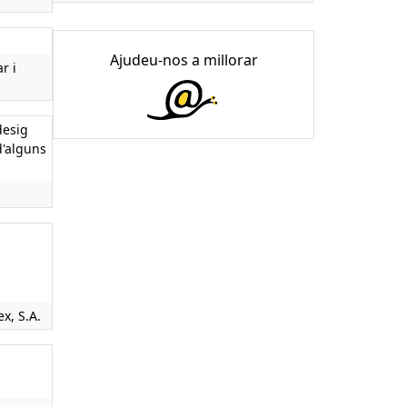
Ajudeu-nos a millorar
r i
desig
d'alguns
ex, S.A.