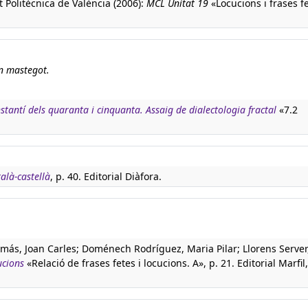
 Politècnica de València (2006):
MCL Unitat 19
«Locucions i frases fe
un mastegot.
stantí dels quaranta i cinquanta. Assaig de dialectologia fractal
«7.2
talà-castellà
, p. 40. Editorial Diàfora.
más, Joan Carles; Doménech Rodríguez, Maria Pilar; Llorens Server
ucions
«Relació de frases fetes i locucions. A», p. 21. Editorial Marfil,