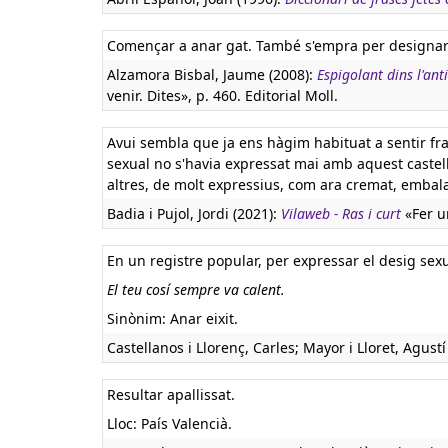
Començar a anar gat. També s'empra per designar l
Alzamora Bisbal, Jaume (2008):
Espigolant dins l'ant
venir. Dites», p. 460. Editorial Moll.
Avui sembla que ja ens hàgim habituat a sentir fr
sexual no s'havia expressat mai amb aquest castell
altres, de molt expressius, com ara cremat, embala
Badia i Pujol, Jordi (2021):
Vilaweb - Ras i curt
«Fer un
En un registre popular, per expressar el desig sexu
El teu cosí sempre va calent.
Sinònim: Anar eixit.
Castellanos i Llorenç, Carles; Mayor i Lloret, Agustí
Resultar apallissat.
Lloc: País Valencià.