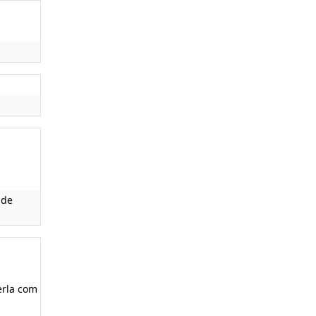
 de
erla com