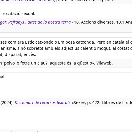
'excitació sexual.
igor. Refranys i dites de la nostra terra
«10. Accions diverses. 10.1 Ana
ases com ara Estic catxondo o Em posa catxonda. Però en català el 
anisme, sinó sobretot amb els adjectius calent o mogut, al costat 
t, disparat, encès.
 'polvo' o fotre un clau?: aquesta és la qüestió». Vilaweb.
al.
 (2024):
Diccionari de recursos lexicals
«Sexe», p. 422. Llibres de l'Ind