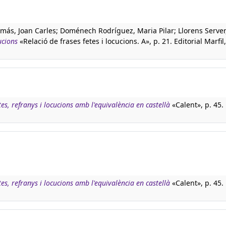
más, Joan Carles; Doménech Rodríguez, Maria Pilar; Llorens Server
ucions
«Relació de frases fetes i locucions. A», p. 21. Editorial Marfil,
tes, refranys i locucions amb l'equivalència en castellà
«Calent», p. 45.
tes, refranys i locucions amb l'equivalència en castellà
«Calent», p. 45.