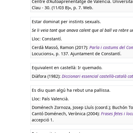
Centre d'Autoaprenentatge de Valencià. Universitat
Clau - 30. (11/03 B)», p. 7. Web.
Estar dominat per instints sexuals.
Se li veia tant que anava calent que al ball va rebre 
Lloc: Constantí.
Cerdà Massó, Ramon (2017):
Parla i costums del Con
Locucions», p. 137. Ajuntament de Constantí.
Equivalent en castellà:
Ir quemado.
Diàfora (1982):
Diccionari essencial castellà-català ca
Es diu quan algú ha rebut una pallissa.
Lloc: País Valencià.
Doménech Zornoza, Josep Lluís (coord.); Buchón To
Cantó Doménech, Verònica (2004):
Frases fetes i loc
accepció 1.