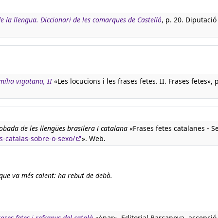
de la llengua. Diccionari de les comarques de Castelló
, p. 20. Diputació
mília vigatana, II
«Les locucions i les frases fetes. II. Frases fetes», 
robada de les llengües brasilera i catalana
«Frases fetes catalanes - Se
as-catalas-sobre-o-sexo/
». Web.
l que va més calent: ha rebut de debò.
rases fetes i refranys del català
«Anar». Editorial Barcanova, accepció 