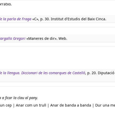
rratxo.
de la parla de Fraga
«C», p. 30. Institut d'Estudis del Baix Cinca.
 Gargallo Gregori
«Maneres de dir». Web.
de la llengua. Diccionari de les comarques de Castelló
, p. 20. Diputació
a ficar la clau al pany.
 un cep | Anar com un trull | Anar de banda a banda | Dur una m