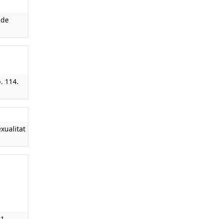
 de
p. 114.
xualitat
1.