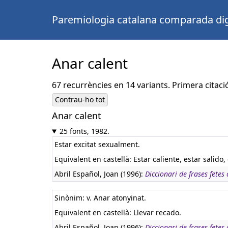
Paremiologia catalana comparada dig
Anar calent
67 recurrències en 14 variants. Primera citaci
Contrau-ho tot
Anar calent
Castellà:
Estar (o Ir) caliente
25 fonts, 1982.
Estar excitat sexualment.
Equivalent en castellà:
Estar caliente, estar salido,
Abril Español, Joan (1996):
Diccionari de frases fetes 
Sinònim: v. Anar atonyinat.
Equivalent en castellà:
Llevar recado.
Abril Español, Joan (1996):
Diccionari de frases fetes 