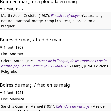
Boira en març, una ploguda en maig
1 font, 1987.
Martí i Adell, Cristòfor (1987):
El nostre refranyer
«Natura, any
natural i santoral, oratge, camp i collites», p. 86. Editorial
l'Esquer.
Boires de març / fred de maig
1 font, 1969.
Lloc: Andratx.
Griera, Antoni (1969):
Tresor de la llengua, de les tradicions i de la
cultura popular de Catalunya - X - MA-NYUF
«Març», p. 94. Edicions
Polígrafa.
Boires de març, / fred en es maig
1 font, 1951.
Lloc: Mallorca.
Sanchis Guarner, Manuel (1951):
Calendari de refranys
«Mes de