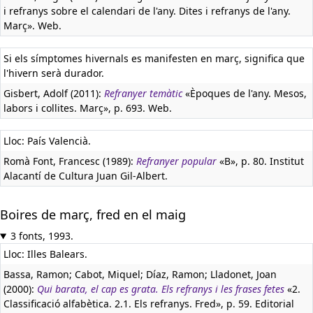
i refranys sobre el calendari de l'any. Dites i refranys de l'any.
Març». Web.
Si els símptomes hivernals es manifesten en març, significa que
l'hivern serà durador.
Gisbert, Adolf (2011):
Refranyer temàtic
«Èpoques de l'any. Mesos,
labors i collites. Març», p. 693. Web.
Lloc: País Valencià.
Romà Font, Francesc (1989):
Refranyer popular
«B», p. 80. Institut
Alacantí de Cultura Juan Gil-Albert.
Boires de març, fred en el maig
3 fonts, 1993.
Lloc: Illes Balears.
Bassa, Ramon; Cabot, Miquel; Díaz, Ramon; Lladonet, Joan
(2000):
Qui barata, el cap es grata. Els refranys i les frases fetes
«2.
Classificació alfabètica. 2.1. Els refranys. Fred», p. 59. Editorial