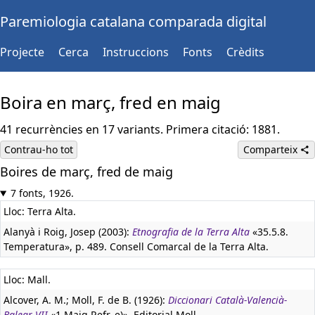
Paremiologia catalana comparada digital
Projecte
Cerca
Instruccions
Fonts
Crèdits
Boira en març, fred en maig
41 recurrències en 17 variants. Primera citació: 1881.
Contrau-ho tot
Comparteix
Boires de març, fred de maig
7 fonts, 1926.
Lloc: Terra Alta.
Alanyà i Roig, Josep (2003):
Etnografia de la Terra Alta
«35.5.8.
Temperatura», p. 489. Consell Comarcal de la Terra Alta.
Lloc: Mall.
Alcover, A. M.; Moll, F. de B. (1926):
Diccionari Català-Valencià-
Balear VII
«1 Maig Refr. e)». Editorial Moll.