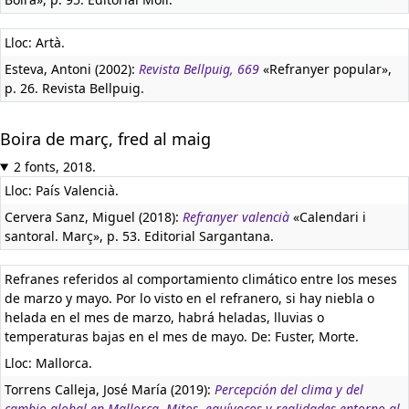
Lloc: Artà.
Esteva, Antoni (2002):
Revista Bellpuig, 669
«Refranyer popular»,
p. 26. Revista Bellpuig.
Boira de març, fred al maig
2 fonts, 2018.
Lloc: País Valencià.
Cervera Sanz, Miguel (2018):
Refranyer valencià
«Calendari i
santoral. Març», p. 53. Editorial Sargantana.
Refranes referidos al comportamiento climático entre los meses
de marzo y mayo. Por lo visto en el refranero, si hay niebla o
helada en el mes de marzo, habrá heladas, lluvias o
temperaturas bajas en el mes de mayo. De: Fuster, Morte.
Lloc: Mallorca.
Torrens Calleja, José María (2019):
Percepción del clima y del
cambio global en Mallorca. Mitos, equívocos y realidades entorno al