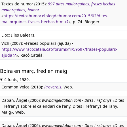
Textos de humor (2015):
597 dites mallorquines, frases hechas
mallorquinas, humor
«
https://textoshumor.elblogdehumor.com/2015/02/dites-
mallorquines-frases-hechas.html
», p. 74. Blogger.
Lloc: Illes Balears.
Vich (2007): «Frases populars (ajuda) -
https://www.racocatala.cat/forums/fil/59597/frases-populars-
ajuda
». Racó Català.
Boira en març, fred en maig
4 fonts, 1989.
Common Voice (2018):
Proverbis
. Web.
Daban, Àngel (2006):
www.angeldaban.com - Dites i refranys
«Dites
i refranys sobre el calendari de l'any. Dites i refranys de l'any.
Maig». Web.
Daban, Àngel (2006):
www.angeldaban.com - Dites i refranys
«Dites