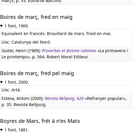
març», p. 53. Editorial Barcino.
Boires de març, fred en maig
1 font, 1969.
Equivalent en francès:
Brouillard de mars, froid en mai.
Lloc: Catalunya del Nord.
Guiter, Henri (1969):
Proverbes et dictons catalans
«La primavera /
Le printemps», p. 564. Robert Morel Editeur.
Boires de març, fred pel maig
1 font, 2000.
Lloc: Artà.
Esteva, Antoni (2000):
Revista Bellpuig, 620
«Refranyer popular»,
p. 35. Revista Bellpuig.
Boyres de Mars, frét à n'es Matx
1 font, 1881.