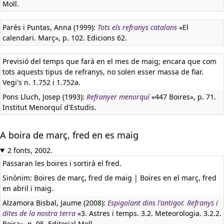
Moll.
Parés i Puntas, Anna (1999):
Tots els refranys catalans
«El
calendari. Març», p. 102. Edicions 62.
Previsió del temps que farà en el mes de maig; encara que com
tots aquests tipus de refranys, no solen esser massa de fiar.
Vegi's n. 1.752 i 1.752a.
Pons Lluch, Josep (1993):
Refranyer menorquí
«447 Boires», p. 71.
Institut Menorquí d'Estudis.
A boira de març, fred en es maig
2 fonts, 2002.
Passaran les boires i sortirà el fred.
Sinònim: Boires de març, fred de maig | Boires en el març, fred
en abril i maig.
Alzamora Bisbal, Jaume (2008):
Espigolant dins l'antigor. Refranys i
dites de la nostra terra
«3. Astres i temps. 3.2. Meteorologia. 3.2.2.
Boira», p. 95. Editorial Moll.