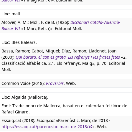
Lloc: mall.
Alcover, A. M.; Moll, F. de B. (1926):
Diccionari Català-Valencià-
Balear VII
«1 Març Refr. i)». Editorial Moll.
Lloc: Illes Balears.
Bassa, Ramon; Cabot, Miquel; Díaz, Ramon; Lladonet, Joan
(2000):
Qui barata, el cap es grata. Els refranys i les frases fetes
«2.
Classificació alfabètica. 2.1. Els refranys. Maig», p. 70. Editorial
Moll.
Common Voice (2018):
Proverbis
. Web.
Lloc: Algaida (Mallorca).
Font: Tradicionari de Mallorca, basat en el calendari folklòric de
Rafael Ginard.
Essaig.cat (2018):
Essaig.cat
«Parenòstic. Març de 2018 -
https://essaig.cat/parenostic-marc-de-2018/
». Web.