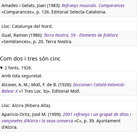
Amades i Gelats, Joan (1983):
Refranys musicals. Comparances
«Comparances», p. 126. Editorial Selecta-Catalonia.
Lloc: Catalunya del Nord.
Gual, Ramon (1986):
Terra Nostra, 59 - Elements de folklore
«Semblances», p. 20. Terra Nostra.
Com dos i tres són cinc
2 fonts, 1926.
Amb tota seguretat.
Alcover, A. M.; Moll, F. de B. (1926):
Diccionari Català-Valencià-
Balear X
«1 Tres Loc. b)». Editorial Moll.
Lloc: Alzira (Ribera Alta).
Aparicio Ortiz, José M. (1999):
2001 refranys i un grapat de dites i
cançonetes d'Alzira i la seua comarca
«C», p. 39. Ajuntament
d'Alzira.