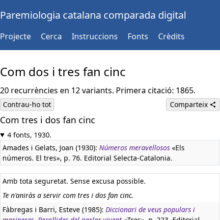
Paremiologia catalana comparada digital
Projecte
Cerca
Instruccions
Fonts
Crèdits
Com dos i tres fan cinc
20 recurrències en 12 variants. Primera citació: 1865.
Contrau-ho tot
Comparteix
Com tres i dos fan cinc
4 fonts, 1930.
Amades i Gelats, Joan (1930):
Números meravellosos
«Els
números. El tres», p. 76. Editorial Selecta-Catalonia.
Amb tota seguretat. Sense excusa possible.
Te n'aniràs a servir com tres i dos fan cinc.
Fàbregas i Barri, Esteve (1985):
Diccionari de veus populars i
marineres. Recollides del parlar vivent
«Tres», p. 223. Editorial