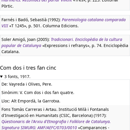
Pòrtic.
Farnés i Badó, Sebastià (1992):
Paremiologia catalana comparada
VIII
«T 1245», p. 501. Columna Edicions.
Soler Amigó, Joan (2005):
Tradicionari. Enciclopèdia de la cultura
popular de Catalunya
«Expressions i refranys», p. 74. Enciclopèdia
Catalana.
Com dos i tres fan cinc
3 fonts, 1917.
De: Vayreda i Olives, Pere.
Sinònim: V. Com dos i dos fan quatre.
Lloc: Alt Empordà, la Garrotxa.
Fons Tomàs Carreras i Artau. Institució Milà i Fontanals
d'Investigació en Humanitats (CSIC, Barcelona) (1917):
Qüestionaris de l'Arxiu d'Etnografia i Folklore de Catalunya.
Signatura SIMURG: AMF/AEFC/0703/0010
«Comparances -