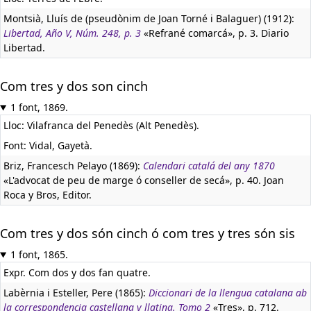
Montsià, Lluís de (pseudònim de Joan Torné i Balaguer) (1912):
Libertad, Año V, Núm. 248, p. 3
«Refrané comarcá», p. 3. Diario
Libertad.
Com tres y dos son cinch
1 font, 1869.
Lloc: Vilafranca del Penedès (Alt Penedès).
Font: Vidal, Gayetà.
Briz, Francesch Pelayo (1869):
Calendari catalá del any 1870
«L'advocat de peu de marge ó conseller de secá», p. 40. Joan
Roca y Bros, Editor.
Com tres y dos són cinch ó com tres y tres són sis
1 font, 1865.
Expr. Com dos y dos fan quatre.
Labèrnia i Esteller, Pere (1865):
Diccionari de la llengua catalana ab
la correspondencia castellana y llatina. Tomo 2
«Tres», p. 712.