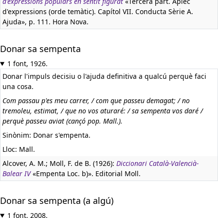
d'expressions populars en sentit figurat
«Tercera part. Aplec
d'expressions (orde temàtic). Capítol VII. Conducta Sèrie A.
Ajuda», p. 111. Hora Nova.
Donar sa sempenta
1 font, 1926.
Donar l'impuls decisiu o l'ajuda definitiva a qualcú perquè faci
una cosa.
Com passau p'es meu carrer, / com que passeu demagat; / no
tremoleu, estimat, / que no vos aturaré: / sa sempenta vos daré /
perquè passeu aviat (cançó pop. Mall.).
Sinònim: Donar s'empenta.
Lloc: Mall.
Alcover, A. M.; Moll, F. de B. (1926):
Diccionari Català-Valencià-
Balear IV
«Empenta Loc. b)». Editorial Moll.
Donar sa sempenta (a algú)
1 font, 2008.