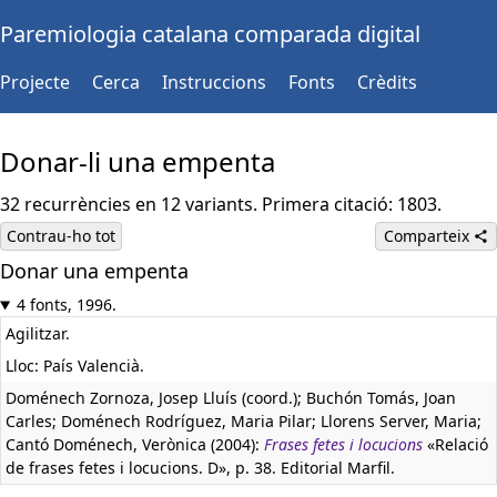
Paremiologia catalana comparada digital
Projecte
Cerca
Instruccions
Fonts
Crèdits
Donar-li una empenta
32 recurrències en 12 variants. Primera citació: 1803.
Contrau-ho tot
Comparteix
Donar una empenta
4 fonts, 1996.
Agilitzar.
Lloc: País Valencià.
Doménech Zornoza, Josep Lluís (coord.); Buchón Tomás, Joan
Carles; Doménech Rodríguez, Maria Pilar; Llorens Server, Maria;
Cantó Doménech, Verònica (2004):
Frases fetes i locucions
«Relació
de frases fetes i locucions. D», p. 38. Editorial Marfil.