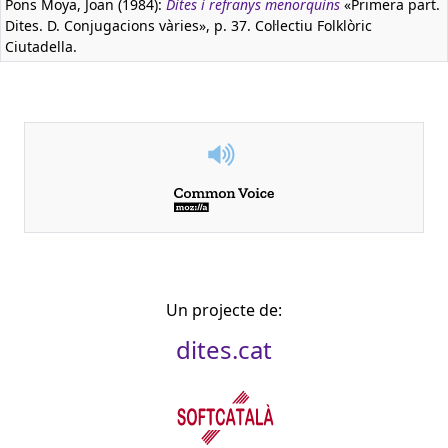
Pons Moya, Joan (1984):
Dites i refranys menorquins
«Primera part.
Dites. D. Conjugacions vàries», p. 37. Col·lectiu Folklòric
Ciutadella.
Un projecte de:
dites.cat