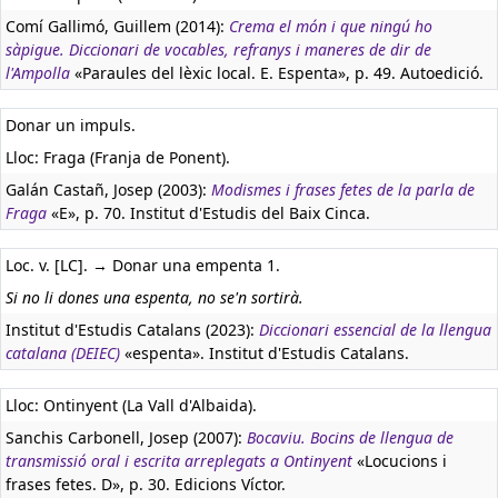
Comí Gallimó, Guillem (2014):
Crema el món i que ningú ho
sàpigue. Diccionari de vocables, refranys i maneres de dir de
l'Ampolla
«Paraules del lèxic local. E. Espenta», p. 49. Autoedició.
Donar un impuls.
Lloc: Fraga (Franja de Ponent).
Galán Castañ, Josep (2003):
Modismes i frases fetes de la parla de
Fraga
«E», p. 70. Institut d'Estudis del Baix Cinca.
Loc. v. [LC]. → Donar una empenta 1.
Si no li dones una espenta, no se'n sortirà.
Institut d'Estudis Catalans (2023):
Diccionari essencial de la llengua
catalana (DEIEC)
«espenta». Institut d'Estudis Catalans.
Lloc: Ontinyent (La Vall d'Albaida).
Sanchis Carbonell, Josep (2007):
Bocaviu. Bocins de llengua de
transmissió oral i escrita arreplegats a Ontinyent
«Locucions i
frases fetes. D», p. 30. Edicions Víctor.