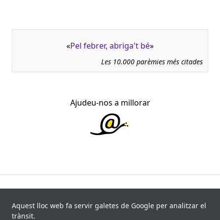
«
Pel febrer, abriga't bé
»
Les 10.000 parèmies més citades
Ajudeu-nos a millorar
945.966 fitxes, corresponents a 108.347 paremiotipus,
recollides de 840 fonts i 8.113 informants. Última
Aquest lloc web fa servir galetes de Google per analitzar el
actualització: 11 de juliol de 2026
trànsit.