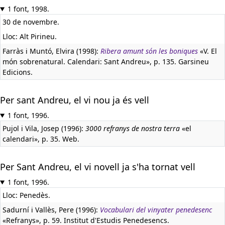
1 font, 1998.
30 de novembre.
Lloc: Alt Pirineu.
Farràs i Muntó, Elvira (1998):
Ribera amunt són les boniques
«V. El
món sobrenatural. Calendari: Sant Andreu», p. 135. Garsineu
Edicions.
Per sant Andreu, el vi nou ja és vell
1 font, 1996.
Pujol i Vila, Josep (1996):
3000 refranys de nostra terra
«el
calendari», p. 35. Web.
Per Sant Andreu, el vi novell ja s'ha tornat vell
1 font, 1996.
Lloc: Penedès.
Sadurní i Vallès, Pere (1996):
Vocabulari del vinyater penedesenc
«Refranys», p. 59. Institut d'Estudis Penedesencs.