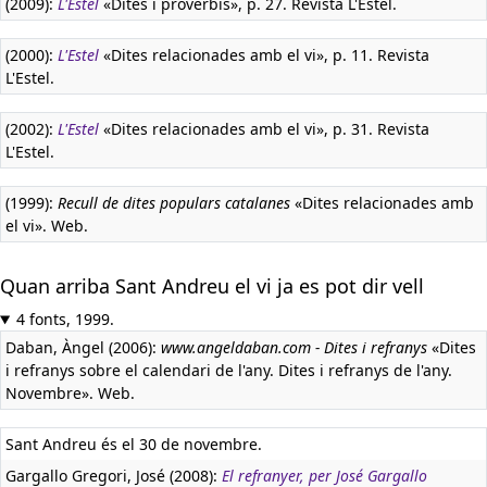
(2009):
L'Estel
«Dites i proverbis», p. 27. Revista L'Estel.
(2000):
L'Estel
«Dites relacionades amb el vi», p. 11. Revista
L'Estel.
(2002):
L'Estel
«Dites relacionades amb el vi», p. 31. Revista
L'Estel.
(1999):
Recull de dites populars catalanes
«Dites relacionades amb
el vi». Web.
Quan arriba Sant Andreu el vi ja es pot dir vell
4 fonts, 1999.
Daban, Àngel (2006):
www.angeldaban.com - Dites i refranys
«Dites
i refranys sobre el calendari de l'any. Dites i refranys de l'any.
Novembre». Web.
Sant Andreu és el 30 de novembre.
Gargallo Gregori, José (2008):
El refranyer, per José Gargallo