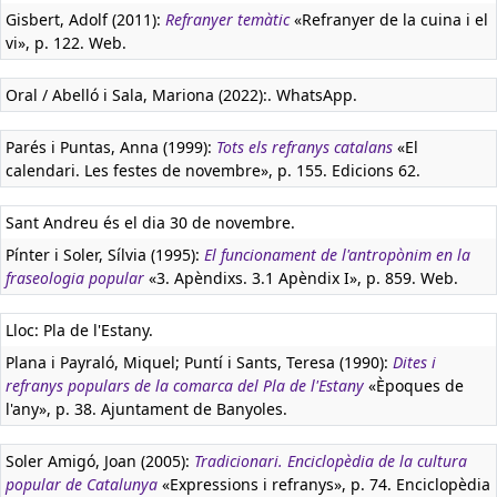
Gisbert, Adolf (2011):
Refranyer temàtic
«Refranyer de la cuina i el
vi», p. 122. Web.
Oral / Abelló i Sala, Mariona (2022):. WhatsApp.
Parés i Puntas, Anna (1999):
Tots els refranys catalans
«El
calendari. Les festes de novembre», p. 155. Edicions 62.
Sant Andreu és el dia 30 de novembre.
Pínter i Soler, Sílvia (1995):
El funcionament de l'antropònim en la
fraseologia popular
«3. Apèndixs. 3.1 Apèndix I», p. 859. Web.
Lloc: Pla de l'Estany.
Plana i Payraló, Miquel; Puntí i Sants, Teresa (1990):
Dites i
refranys populars de la comarca del Pla de l'Estany
«Èpoques de
l'any», p. 38. Ajuntament de Banyoles.
Soler Amigó, Joan (2005):
Tradicionari. Enciclopèdia de la cultura
popular de Catalunya
«Expressions i refranys», p. 74. Enciclopèdia