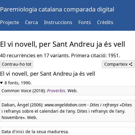
Paremiologia catalana comparada digital
Projecte
Cerca
Instruccions
Fonts
Crèdits
El vi novell, per Sant Andreu ja és vell
40 recurrències en 17 variants. Primera citació: 1951.
Contrau-ho tot
Comparteix
El vi novell, per Sant Andreu ja és vell
8 fonts, 1990.
Common Voice (2018):
Proverbis
. Web.
Daban, Àngel (2006):
www.angeldaban.com - Dites i refranys
«Dites
i refranys sobre el calendari de l'any. Dites i refranys de l'any.
Novembre». Web.
Data d'inici de la seua maduresa.