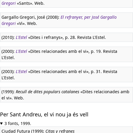
Gregori
«Sants». Web.
Gargallo Gregori, José (2008):
El refranyer, per José Gargallo
Gregori
«Vi». Web.
(2010):
L'Estel
«Dites i refranys», p. 28. Revista L'Estel.
(2000):
L'Estel
«Dites relacionades amb el vi», p. 19. Revista
L'Estel.
(2003):
L'Estel
«Dites relacionades amb el vi», p. 31. Revista
L'Estel.
(1999):
Recull de dites populars catalanes
«Dites relacionades amb
el vi». Web.
Per Sant Andreu, el vi nou ja és vell
3 fonts, 1999.
Ciudad Futura (1999):
Citas y refranes