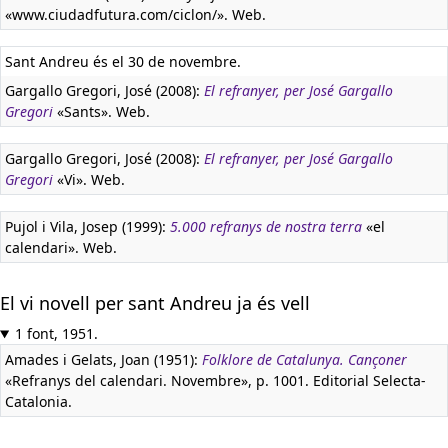
«www.ciudadfutura.com/ciclon/». Web.
Sant Andreu és el 30 de novembre.
Gargallo Gregori, José (2008):
El refranyer, per José Gargallo
Gregori
«Sants». Web.
Gargallo Gregori, José (2008):
El refranyer, per José Gargallo
Gregori
«Vi». Web.
Pujol i Vila, Josep (1999):
5.000 refranys de nostra terra
«el
calendari». Web.
El vi novell per sant Andreu ja és vell
1 font, 1951.
Amades i Gelats, Joan (1951):
Folklore de Catalunya. Cançoner
«Refranys del calendari. Novembre», p. 1001. Editorial Selecta-
Catalonia.