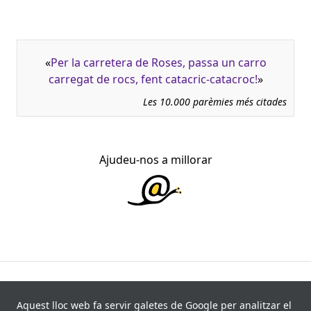
«
Per la carretera de Roses, passa un carro
carregat de rocs, fent catacric-catacroc!
»
Les 10.000 parèmies més citades
Ajudeu-nos a millorar
945.966 fitxes, corresponents a 108.347 paremiotipus,
recollides de 840 fonts i 8.113 informants. Última
Aquest lloc web fa servir galetes de Google per analitzar el