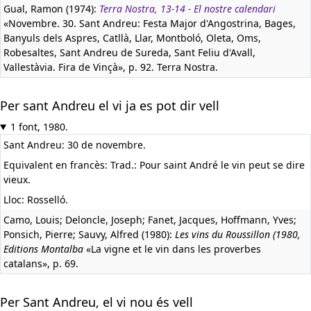
Gual, Ramon (1974):
Terra Nostra, 13-14 - El nostre calendari
«Novembre. 30. Sant Andreu: Festa Major d'Angostrina, Bages,
Banyuls dels Aspres, Catllà, Llar, Montboló, Oleta, Oms,
Robesaltes, Sant Andreu de Sureda, Sant Feliu d'Avall,
Vallestàvia. Fira de Vinçà», p. 92. Terra Nostra.
Per sant Andreu el vi ja es pot dir vell
1 font, 1980.
Sant Andreu: 30 de novembre.
Equivalent en francès:
Trad.: Pour saint André le vin peut se dire
vieux.
Lloc: Rosselló.
Camo, Louis; Deloncle, Joseph; Fanet, Jacques, Hoffmann, Yves;
Ponsich, Pierre; Sauvy, Alfred (1980):
Les vins du Roussillon (1980,
Editions Montalba
«La vigne et le vin dans les proverbes
catalans», p. 69.
Per Sant Andreu, el vi nou és vell