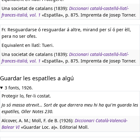
Una societat de catalans (1839):
Diccionari catalá-castellá-llatí-
frances-italiá, vol. 1
«Espatlla», p. 875. Impremta de Josep Torner.
Fr. Resguardarse ó resguardar á altre, mirand per sí ó per èll,
pera no ser ofes.
Equivalent en llatí:
Tueri.
Una societat de catalans (1839):
Diccionari catalá-castellá-llatí-
frances-italiá, vol. 1
«Espatlla», p. 875. Impremta de Josep Torner.
Guardar les espatlles a algú
3 fonts, 1926.
Protegir lo, fer-li costat.
Jo só massa atrevit… Sort de que darrera meu hi ha qui'm guarda les
espatlles, Oller Notes 230.
Alcover, A. M.; Moll, F. de B. (1926):
Diccionari Català-Valencià-
Balear VI
«Guardar Loc. a)». Editorial Moll.