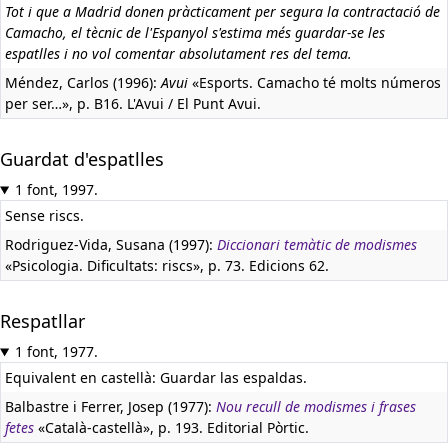
Tot i que a Madrid donen pràcticament per segura la contractació de
Camacho, el tècnic de l'Espanyol s'estima més guardar-se les
espatlles i no vol comentar absolutament res del tema.
Méndez, Carlos (1996):
Avui
«Esports. Camacho té molts números
per ser…», p. B16. L'Avui / El Punt Avui.
Guardat d'espatlles
1 font, 1997.
Sense riscs.
Rodriguez-Vida, Susana (1997):
Diccionari temàtic de modismes
«Psicologia. Dificultats: riscs», p. 73. Edicions 62.
Respatllar
1 font, 1977.
Equivalent en castellà:
Guardar las espaldas.
Balbastre i Ferrer, Josep (1977):
Nou recull de modismes i frases
fetes
«Català-castellà», p. 193. Editorial Pòrtic.