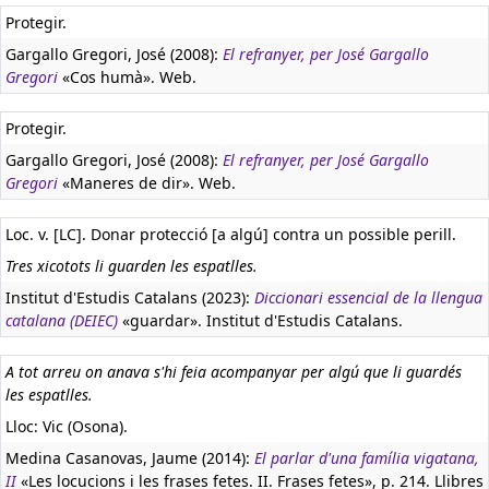
Protegir.
Gargallo Gregori, José (2008):
El refranyer, per José Gargallo
Gregori
«Cos humà». Web.
Protegir.
Gargallo Gregori, José (2008):
El refranyer, per José Gargallo
Gregori
«Maneres de dir». Web.
Loc. v. [LC]. Donar protecció [a algú] contra un possible perill.
Tres xicotots li guarden les espatlles.
Institut d'Estudis Catalans (2023):
Diccionari essencial de la llengua
catalana (DEIEC)
«guardar». Institut d'Estudis Catalans.
A tot arreu on anava s'hi feia acompanyar per algú que li guardés
les espatlles.
Lloc: Vic (Osona).
Medina Casanovas, Jaume (2014):
El parlar d'una família vigatana,
II
«Les locucions i les frases fetes. II. Frases fetes», p. 214. Llibres