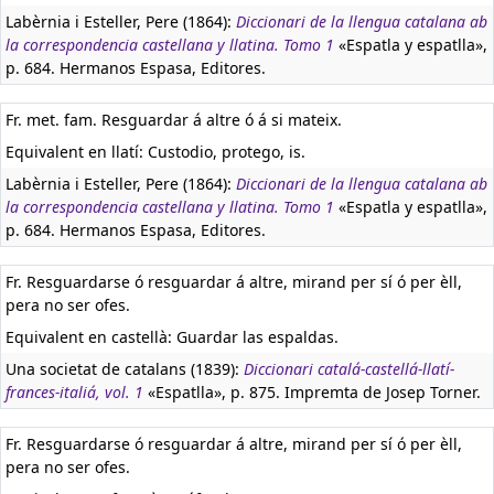
Labèrnia i Esteller, Pere (1864):
Diccionari de la llengua catalana ab
la correspondencia castellana y llatina. Tomo 1
«Espatla y espatlla»,
p. 684. Hermanos Espasa, Editores.
Fr. met. fam. Resguardar á altre ó á si mateix.
Equivalent en llatí:
Custodio, protego, is.
Labèrnia i Esteller, Pere (1864):
Diccionari de la llengua catalana ab
la correspondencia castellana y llatina. Tomo 1
«Espatla y espatlla»,
p. 684. Hermanos Espasa, Editores.
Fr. Resguardarse ó resguardar á altre, mirand per sí ó per èll,
pera no ser ofes.
Equivalent en castellà:
Guardar las espaldas.
Una societat de catalans (1839):
Diccionari catalá-castellá-llatí-
frances-italiá, vol. 1
«Espatlla», p. 875. Impremta de Josep Torner.
Fr. Resguardarse ó resguardar á altre, mirand per sí ó per èll,
pera no ser ofes.