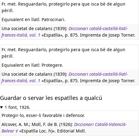
Fr. met. Resguardarlo, protegirlo pera que isca bè de algun
pèrill.
Equivalent en llatí:
Patrocinari.
Una societat de catalans (1839):
Diccionari catalá-castellá-llatí-
frances-italiá, vol. 1
«Espatlla», p. 875. Impremta de Josep Torner.
Fr. met. Resguardarlo, protegirlo pera que isca bè de algun
pèrill.
Equivalent en llatí:
Protegere.
Una societat de catalans (1839):
Diccionari catalá-castellá-llatí-
frances-italiá, vol. 1
«Espatlla», p. 875. Impremta de Josep Torner.
Guardar o servar les espatlles a qualcú
1 font, 1926.
Protegir-lo, esser-li favorable i defensor.
Alcover, A. M.; Moll, F. de B. (1926):
Diccionari Català-Valencià-
Balear V
«Espatlla Loc. h)». Editorial Moll.