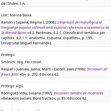
de l'Index, S.A.
Lloc: Marina Baixa.
Ramón i Sapena, Regina L (2006):
L'expressió dermatològica al
llenguatge popular valencià amb especial referència a la comarca de
la Marina Baixa
«4.3. Parèmies. 4.2.1. Classificació temàtica per
capítols. 4.2.1.1. Anatomia. Esquena. Espatlles», p. 195.
Universitat Miguel Hernández.
Protegir.
Sinònim: Veg. Fer costat.
Raspall i Juanola, Joana; Martí i Castell, Joan (1996):
Diccionari de
frases fetes
«G», p. 202. Edicions 62.
Protegir algú.
Rodriguez-Vida, Susana (1997):
Diccionari temàtic de modismes
«Relacions socials. Bons tractes», p. 85. Edicions 62.