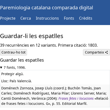
Paremiologia catalana comparada digital
Projecte
Cerca
Instruccions
Fonts
Crèdits
Guardar-li les espatlles
39 recurrències en 12 variants. Primera citació: 1803.
Contrau-ho tot
Comparteix
Guardar les espatlles
7 fonts, 1996.
Protegir algú.
Lloc: País Valencià.
Doménech Zornoza, Josep Lluís (coord.); Buchón Tomás, Joan
Carles; Doménech Rodríguez, Maria Pilar; Llorens Server, Maria;
Cantó Doménech, Verònica (2004):
Frases fetes i locucions
«Relació
de frases fetes i locucions. G», p. 55. Editorial Marfil.