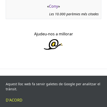
«
Cony
»
Les 10.000 parèmies més citades
Ajudeu-nos a millorar
945.966 fitxes, corresponents a 108.347 paremiotipus,
recollides de 840 fonts i 8.113 informants. Última
Aquest lloc web fa servir galetes de Google per analitzar el
actualització: 11 de juliol de 2026
trànsit.
© Víctor Pàmies i Riudor, 2020-2026.
D'ACORD