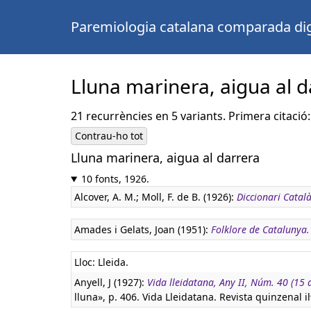
Paremiologia catalana comparada dig
Lluna marinera, aigua al d
21 recurrències en 5 variants. Primera citació:
Contrau-ho tot
Lluna marinera, aigua al darrera
10 fonts, 1926.
Alcover, A. M.; Moll, F. de B. (1926):
Diccionari Català
Amades i Gelats, Joan (1951):
Folklore de Catalunya
Lloc: Lleida.
Anyell, J (1927):
Vida lleidatana, Any II, Núm. 40 (15
lluna», p. 406. Vida Lleidatana. Revista quinzenal il