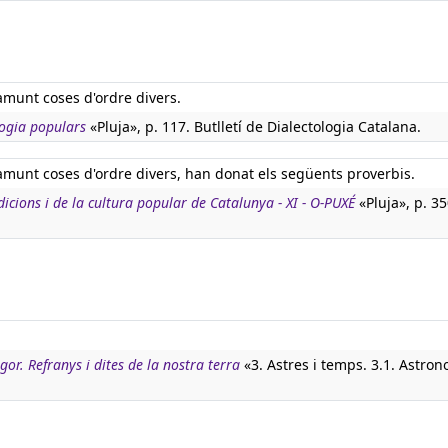
damunt coses d'ordre divers.
ogia populars
«Pluja», p. 117. Butlletí de Dialectologia Catalana.
damunt coses d'ordre divers, han donat els següents proverbis.
adicions i de la cultura popular de Catalunya - XI - O-PUXÉ
«Pluja», p. 35
igor. Refranys i dites de la nostra terra
«3. Astres i temps. 3.1. Astron