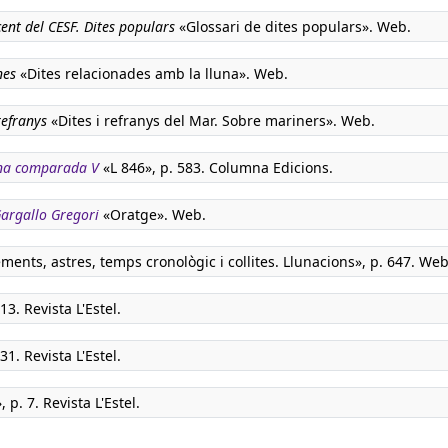
ent del CESF. Dites populars
«Glossari de dites populars». Web.
nes
«Dites relacionades amb la lluna». Web.
refranys
«Dites i refranys del Mar. Sobre mariners». Web.
ana comparada V
«L 846», p. 583. Columna Edicions.
 Gargallo Gregori
«Oratge». Web.
ments, astres, temps cronològic i collites. Llunacions», p. 647. Web
3. Revista L'Estel.
1. Revista L'Estel.
 p. 7. Revista L'Estel.