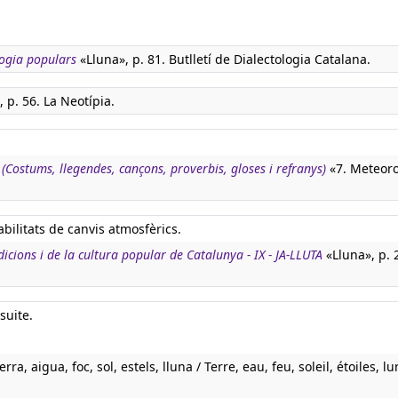
ogia populars
«Lluna», p. 81. Butlletí de Dialectologia Catalana.
, p. 56. La Neotípia.
(Costums, llegendes, cançons, proverbis, gloses i refranys)
«7. Meteoro
abilitats de canvis atmosfèrics.
dicions i de la cultura popular de Catalunya - IX - JA-LLUTA
«Lluna», p. 
suite.
rra, aigua, foc, sol, estels, lluna / Terre, eau, feu, soleil, étoiles, lu