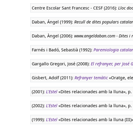
Centre Escolar Sant Francesc - CESF (2016):
Lloc doc
Daban, Ángel (1999):
Recull de dites populars catala
Daban, Àngel (2006):
www.angeldaban.com - Dites i 
Farnés i Badó, Sebastià (1992):
Paremiologia catal
Gargallo Gregori, José (2008):
El refranyer, per José
Gisbert, Adolf (2011):
Refranyer temàtic
«Oratge, ele
(2001):
L'Estel
«Dites relacionades amb la lluna», p. 1
(2002):
L'Estel
«Dites relacionades amb la lluna», p. 3
(1999):
L'Estel
«Dites relacionades amb la lluna (III)»,