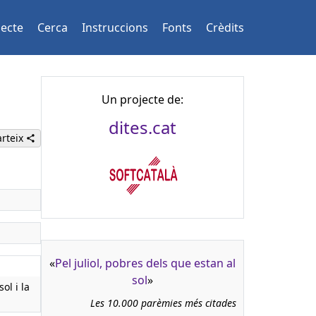
jecte
Cerca
Instruccions
Fonts
Crèdits
Un projecte de:
dites.cat
rteix
«
Pel juliol, pobres dels que estan al
sol
»
ol i la
Les 10.000 parèmies més citades