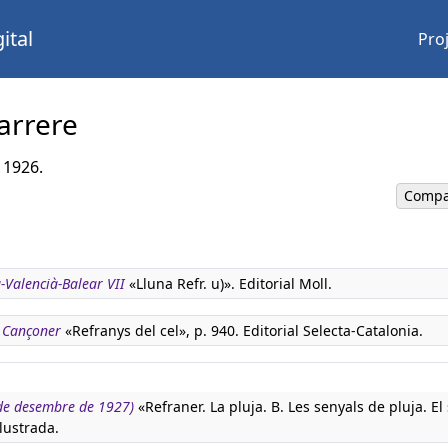
ital
Pro
arrere
 1926.
Compa
-Valencià-Balear VII
«Lluna Refr. u)». Editorial Moll.
. Cançoner
«Refranys del cel», p. 940. Editorial Selecta-Catalonia.
 de desembre de 1927)
«Refraner. La pluja. B. Les senyals de pluja. El s
·lustrada.