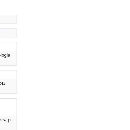
logia
243.
ne», p.