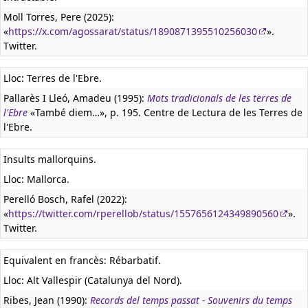
Moll Torres, Pere (2025):
«
https://x.com/agossarat/status/1890871395510256030
».
Twitter.
Lloc: Terres de l'Ebre.
Pallarès I Lleó, Amadeu (1995):
Mots tradicionals de les terres de
l'Ebre
«També diem…», p. 195. Centre de Lectura de les Terres de
l'Ebre.
Insults mallorquins.
Lloc: Mallorca.
Perelló Bosch, Rafel (2022):
«
https://twitter.com/rperellob/status/1557656124349890560
».
Twitter.
Equivalent en francès:
Rébarbatif.
Lloc: Alt Vallespir (Catalunya del Nord).
Ribes, Jean (1990):
Records del temps passat - Souvenirs du temps