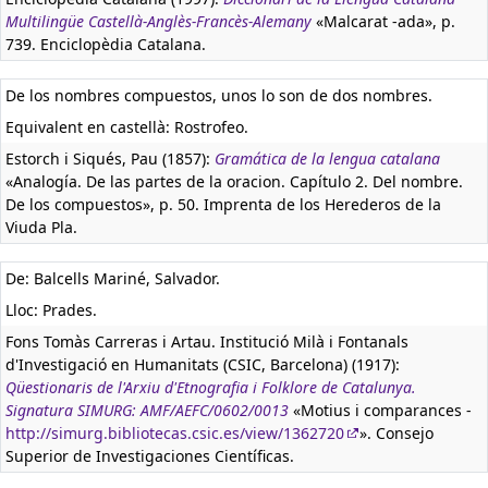
Multilingüe Castellà-Anglès-Francès-Alemany
«Malcarat -ada», p.
739. Enciclopèdia Catalana.
De los nombres compuestos, unos lo son de dos nombres.
Equivalent en castellà:
Rostrofeo.
Estorch i Siqués, Pau (1857):
Gramática de la lengua catalana
«Analogía. De las partes de la oracion. Capítulo 2. Del nombre.
De los compuestos», p. 50. Imprenta de los Herederos de la
Viuda Pla.
De: Balcells Mariné, Salvador.
Lloc: Prades.
Fons Tomàs Carreras i Artau. Institució Milà i Fontanals
d'Investigació en Humanitats (CSIC, Barcelona) (1917):
Qüestionaris de l'Arxiu d'Etnografia i Folklore de Catalunya.
Signatura SIMURG: AMF/AEFC/0602/0013
«Motius i comparances -
http://simurg.bibliotecas.csic.es/view/1362720
». Consejo
Superior de Investigaciones Científicas.