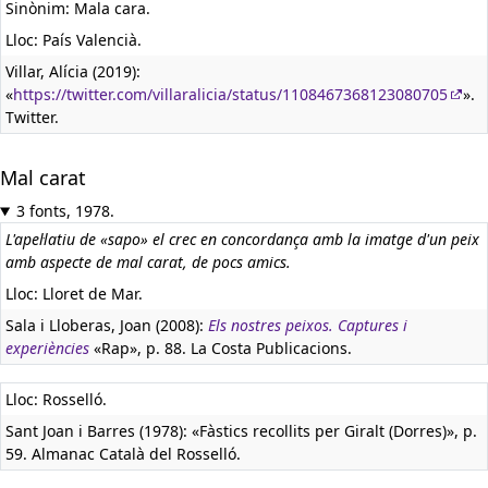
Sinònim: Mala cara.
Lloc: País Valencià.
Villar, Alícia (2019):
«
https://twitter.com/villaralicia/status/1108467368123080705
».
Twitter.
Mal carat
3 fonts, 1978.
L'apel·latiu de «sapo» el crec en concordança amb la imatge d'un peix
amb aspecte de mal carat, de pocs amics.
Lloc: Lloret de Mar.
Sala i Lloberas, Joan (2008):
Els nostres peixos. Captures i
experiències
«Rap», p. 88. La Costa Publicacions.
Lloc: Rosselló.
Sant Joan i Barres (1978): «Fàstics recollits per Giralt (Dorres)», p.
59. Almanac Català del Rosselló.