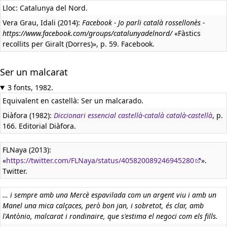
Lloc: Catalunya del Nord.
Vera Grau, Idali (2014):
Facebook - Jo parli català rossellonès -
https://www.facebook.com/groups/catalunyadelnord/
«Fàstics
recollits per Giralt (Dorres)», p. 59. Facebook.
Ser un malcarat
3 fonts, 1982.
Equivalent en castellà:
Ser un malcarado.
Diàfora (1982):
Diccionari essencial castellà-català català-castellà
, p.
166. Editorial Diàfora.
FLNaya (2013):
«
https://twitter.com/FLNaya/status/405820089246945280
».
Twitter.
… i sempre amb una Mercè espavilada com un argent viu i amb un
Manel una mica calçaces, però bon jan, i sobretot, és clar, amb
l'Antònio, malcarat i rondinaire, que s'estima el negoci com els fills.