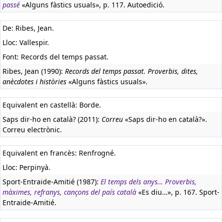
passé
«Alguns fàstics usuals», p. 117. Autoedició.
De: Ribes, Jean.
Lloc: Vallespir.
Font: Records del temps passat.
Ribes, Jean (1990):
Records del temps passat. Proverbis, dites,
anècdotes i històries
«Alguns fàstics usuals».
Equivalent en castellà:
Borde.
Saps dir-ho en català? (2011):
Correu
«Saps dir-ho en català?».
Correu electrònic.
Equivalent en francès:
Renfrogné.
Lloc: Perpinyà.
Sport-Entraide-Amitié (1987):
El temps dels anys… Proverbis,
màximes, refranys, cançons del país català
«Es diu…», p. 167. Sport-
Entraide-Amitié.