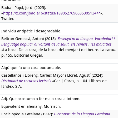
Badia i Pujol, Jordi (2025):
«
https://x.com/jbadia16/status/1890527690635305134
».
Twitter.
Individu antipàtic i desagradable.
Beltran Genescà, Antoni (2018):
Ensenya'm la llengua. Vocabulari i
llenguatge popular al voltant de la salut, els remeis i les malalties
«La boca. De la cara, de la boca, del menjar i del beure. La cara»,
p. 155. Editorial Gregal.
Algú que fa una cara poc amable.
Castellanos i Llorenç, Carles; Mayor i Lloret, Agustí (2024):
Diccionari de recursos lexicals
«Car | Cara», p. 104. Llibres de
l'Index, S.A.
Adj. Que acostuma a fer mala cara a tothom.
Equivalent en alemany:
Mürrisch.
Enciclopèdia Catalana (1997):
Diccionari de la Llengua Catalana