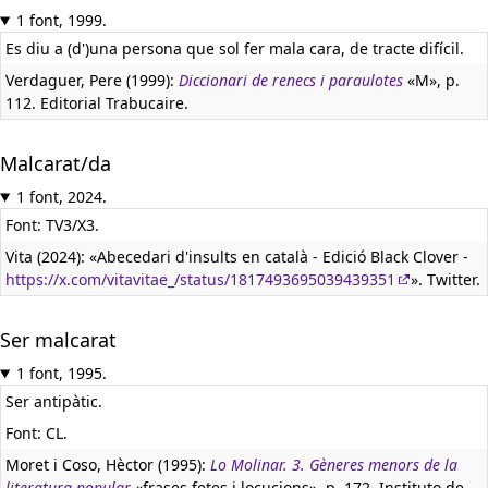
1 font, 1999.
Es diu a (d')una persona que sol fer mala cara, de tracte difícil.
Verdaguer, Pere (1999):
Diccionari de renecs i paraulotes
«M», p.
112. Editorial Trabucaire.
Malcarat/da
1 font, 2024.
Font: TV3/X3.
Vita (2024): «Abecedari d'insults en català - Edició Black Clover -
https://x.com/vitavitae_/status/1817493695039439351
». Twitter.
Ser malcarat
1 font, 1995.
Ser antipàtic.
Font: CL.
Moret i Coso, Hèctor (1995):
Lo Molinar. 3. Gèneres menors de la
literatura popular
«frases fetes i locucions», p. 172. Instituto de